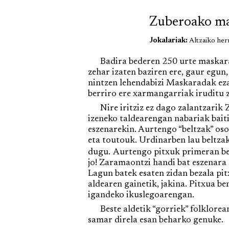
Zuberoako m
Jokalariak:
Altzaiko her
Badira bederen 250 urte maskarada
zehar izaten baziren ere, gaur egun
nintzen lehendabizi Maskaradak eza
berriro ere xarmangarriak iruditu zi
Nire iritziz ez dago zalantzarik 
izeneko taldearengan nabariak baiti
eszenarekin. Aurtengo “beltzak” oso
eta toutouk. Urdinarben lau beltza
dugu.
Aurtengo pitxuk primeran bet
jo! Zaramaontzi handi bat eszenara 
Lagun batek esaten zidan bezala pi
aldearen gainetik, jakina. Pitxua b
igandeko ikuslegoarengan.
Beste aldetik “gorriek” folklorean
samar direla esan beharko genuke.