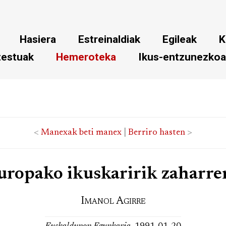
Hasiera
Estreinaldiak
Egileak
K
testuak
Hemeroteka
Ikus-entzunezko
<
Manexak beti manex
|
Berriro hasten
>
uropako ikuskaririk zaharre
Imanol Agirre