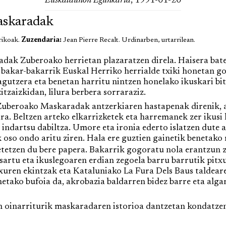
Euskaldunon Egunkaria
, 1991-01-20
askaradak
rikoak.
Zuzendaria:
Jean Pierre Recalt. Urdinarben, urtarrilean.
k Zuberoako herrietan plazaratzen direla. Haisera bat
, bakar-bakarrik Euskal Herriko herrialde txiki honetan go
gutzera eta benetan harritu nintzen honelako ikuskari bi
tzaizkidan, lilura berbera sorraraziz.
Zuberoako Maskaradak antzerkiaren hastapenak direnik, a
ra. Beltzen arteko elkarrizketek eta harremanek zer ikusi
 indartsu dabiltza. Umore eta ironia ederto islatzen dut
k oso ondo aritu ziren. Hala ere guztien gainetik benetak
etzen du bere papera. Bakarrik gogoratu nola erantzun zi
sartu eta ikuslegoaren erdian zegoela barru barrutik pitxu
txuren ekintzak eta Kataluniako La Fura Dels Baus taldear
enetako bufoia da, akrobazia baldarren bidez barre eta alga
 oinarriturik maskaradaren istorioa dantzetan kondatzen