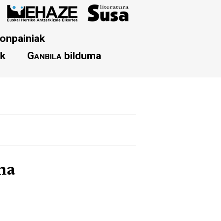
onpainiak
ak
Ganbila
bilduma
na