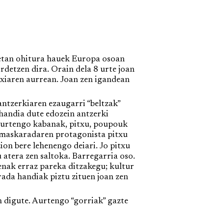
etan ohitura hauek Europa osoan
rdetzen dira. Orain dela 8 urte joan
txiaren aurrean. Joan zen igandean
ntzerkiaren ezaugarri “beltzak”
 handia dute edozein antzerki
e aurtengo kabanak, pitxu, poupouk
o maskaradaren protagonista pitxu
on bere lehenengo deiari. Jo pitxu
 atera zen saltoka. Barregarria oso.
enak erraz pareka ditzakegu; kultur
rada handiak piztu zituen joan zen
 digute. Aurtengo “gorriak” gazte