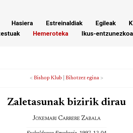
Hasiera
Estreinaldiak
Egileak
K
testuak
Hemeroteka
Ikus-entzunezko
<
Bishop Klub
|
Bihotzez egina
>
Zaletasunak bizirik dirau
Joxemari Carrere Zabala