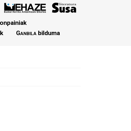
onpainiak
ak
Ganbila
bilduma