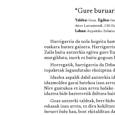
“Gure buruar
Taldea:
Goaz.
Egilea:
Im
Aitor Larramendi, J.M Oia
Lekua:
Azpeitiko Zelaitx
Harrigarria da nola hogeita hamabi
euskara hutsez gainera. Harrigarria
Zaila baita antzerkia egitea gure E
murgilduta, inork ez baitu gogoan 
Horregatik, harrigarria da Debako
topaketak lagundutako ekoizpena da.
Idazlea aspaldi dabil antzerkia ida
idazmoldea garai batekoa izan arren
Nire gustukoa ez izan arren halako 
idaztea bide bazterretik ibiltzea ba
Goaz antzerki taldeak, bere bideari
eskasak izan arren, ez dira kokiltz
buruari kuku
hau, bost ekitalditan da