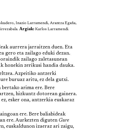
skudero, Inazio Larramendi, Arantza Egaña,
irrezabala.
Argiak:
Karlos Larramendi.
eak aurrera jarraitzen duen. Eta
ea gero eta zailago eduki dezan.
a oraindik zailago zaletasunean
ak honekin zerikusi handia dauka.
tzea. Azpeitiko antzerki
re buruaz aritu, ez dela gutxi.
a bertako arima ere. Bere
artzen, hizkuntz dotorean gainera.
ez, esker ona, antzerkia euskaraz
aingoan ere. Bere baliabideak
oan ere. Aurkezten diguten
Gure
en, euskaldunon izaeraz ari zaigu,