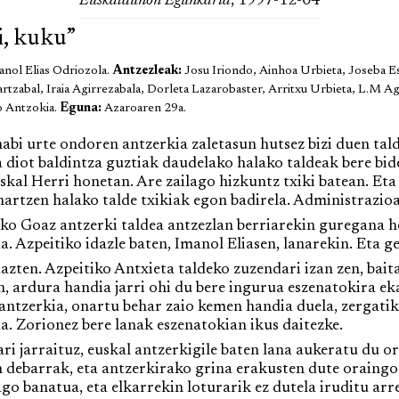
Euskaldunon Egunkaria
, 1997-12-04
i, kuku”
anol Elias Odriozola.
Antzezleak:
Josu Iriondo, Ainhoa Urbieta, Joseba E
rtzabal, Iraia Agirrezabala, Dorleta Lazarobaster, Arritxu Urbieta, L.M Ag
o Antzokia.
Eguna:
Azaroaren 29a.
 urte ondoren antzerkia zaletasun hutsez bizi duen tald
 diot baldintza guztiak daudelako halako taldeak bere bid
uskal Herri honetan. Are zailago hizkuntz txiki batean. Et
hartzen halako talde txikiak egon badirela. Administrazio
 Goaz antzerki taldea antzezlan berriarekin guregana hel
 Azpeitiko idazle baten, Imanol Eliasen, lanarekin. Eta geu
zten. Azpeitiko Antxieta taldeko zuzendari izan zen, bait
, ardura handia jarri ohi du bere ingurua eszenatokira ek
antzerkia, onartu behar zaio kemen handia duela, zergatik 
ita. Zorionez bere lanak eszenatokian ikus daitezke.
 jarraituz, euskal antzerkigile baten lana aukeratu du or
en debarrak, eta antzerkirako grina erakusten dute oraing
go banatua, eta elkarrekin loturarik ez dutela iruditu arr