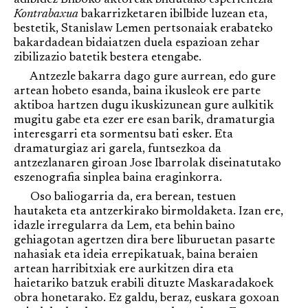
adibidez Bilboko aktoreak bildutako esperientzia
Kontrabaxua
bakarrizketaren ibilbide luzean eta,
bestetik, Stanislaw Lemen pertsonaiak erabateko
bakardadean bidaiatzen duela espazioan zehar
zibilizazio batetik bestera etengabe.
Antzezle bakarra dago gure aurrean, edo gure
artean hobeto esanda, baina ikusleok ere parte
aktiboa hartzen dugu ikuskizunean gure aulkitik
mugitu gabe eta ezer ere esan barik, dramaturgia
interesgarri eta sormentsu bati esker. Eta
dramaturgiaz ari garela, funtsezkoa da
antzezlanaren giroan Jose Ibarrolak diseinatutako
eszenografia sinplea baina eraginkorra.
Oso baliogarria da, era berean, testuen
hautaketa eta antzerkirako birmoldaketa. Izan ere,
idazle irregularra da Lem, eta behin baino
gehiagotan agertzen dira bere liburuetan pasarte
nahasiak eta ideia errepikatuak, baina beraien
artean harribitxiak ere aurkitzen dira eta
haietariko batzuk erabili dituzte Maskaradakoek
obra honetarako. Ez galdu, beraz, euskara goxoan