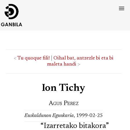
<
Tu quoque fili!
|
Oihal bat, antzezle bi eta bi
maleta handi
>
Ion Tichy
Agus Perez
Euskaldunon Egunkaria
, 1999-02-25
“Izarretako bitakora”