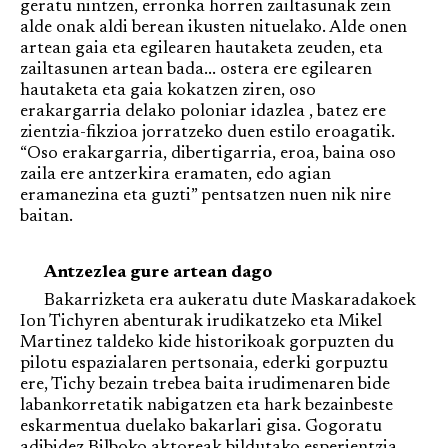
geratu nintzen, erronka horren zailtasunak zein
alde onak aldi berean ikusten nituelako. Alde onen
artean gaia eta egilearen hautaketa zeuden, eta
zailtasunen artean bada... ostera ere egilearen
hautaketa eta gaia kokatzen ziren, oso
erakargarria delako poloniar idazlea , batez ere
zientzia-fikzioa jorratzeko duen estilo eroagatik.
“Oso erakargarria, dibertigarria, eroa, baina oso
zaila ere antzerkira eramaten, edo agian
eramanezina eta guzti” pentsatzen nuen nik nire
baitan.
Antzezlea gure artean dago
Bakarrizketa era aukeratu dute Maskaradakoek
Ion Tichyren abenturak irudikatzeko eta Mikel
Martinez taldeko kide historikoak gorpuzten du
pilotu espazialaren pertsonaia, ederki gorpuztu
ere, Tichy bezain trebea baita irudimenaren bide
labankorretatik nabigatzen eta hark bezainbeste
eskarmentua duelako bakarlari gisa. Gogoratu