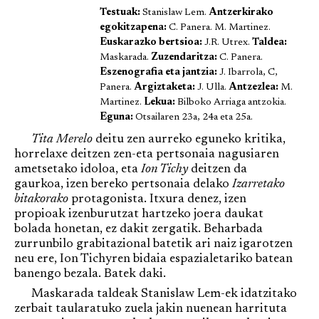
Testuak:
Stanislaw Lem.
Antzerkirako
egokitzapena:
C. Panera. M. Martinez.
Euskarazko bertsioa:
J.R. Utrex.
Taldea:
Maskarada.
Zuzendaritza:
C.
Panera.
Eszenografia eta jantzia:
J. Ibarrola, C,
Panera.
Argiztaketa:
J. Ulla.
Antzezlea:
M.
Martinez.
Lekua:
Bilboko Arriaga antzokia.
Eguna:
Otsailaren 23a, 24a eta 25a.
Tita Merelo
deitu zen aurreko eguneko kritika,
horrelaxe deitzen zen-eta pertsonaia nagusiaren
ametsetako idoloa, eta
Ion Tichy
deitzen da
gaurkoa, izen bereko pertsonaia delako
Izarretako
bitakorako
protagonista. Itxura denez, izen
propioak izenburutzat hartzeko joera daukat
bolada honetan, ez dakit zergatik. Beharbada
zurrunbilo grabitazional batetik ari naiz igarotzen
neu ere, Ion Tichyren bidaia espazialetariko batean
banengo bezala. Batek daki.
Maskarada taldeak Stanislaw Lem-ek idatzitako
zerbait taularatuko zuela jakin nuenean harrituta