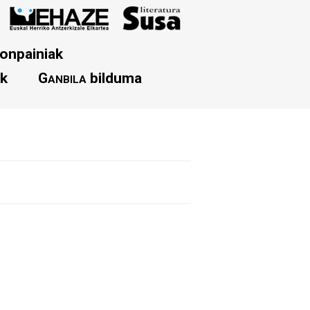
onpainiak
ak
Ganbila
bilduma