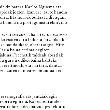
iekin batera Karlos Nguema eta
ioak jotzen. Izan ere, tarte handia
ira. Eta horrek bultzatu dit agian
a handia du protagonistarekin”, dio
eskatzen zuela, hala testua esateko
o esaten ditu Ixik eta hitz jokoak
za bat daukate, aberatsagoa. Hitz
laria baina errimak egiten
jakina, Freenetik taldeak abestiak
u gure irudiko, baina baliteke
uen erritmoak, eta hartara, dantza
ntzia zuten dantzaren munduan eta
eszenografia eta jantziak egin
gikorra egin du. Kaxez osatutako
eratik hor bideo batzuk proiektatu