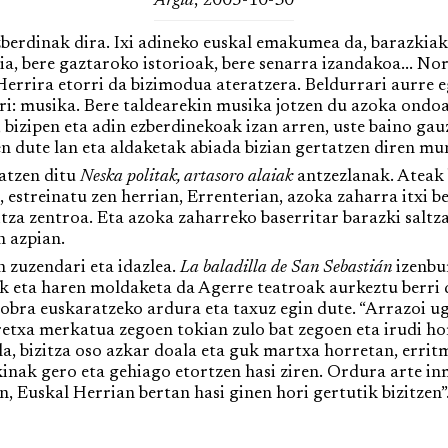
Argia
, 2005-10-30
rdinak dira. Ixi adineko euskal emakumea da, barazkiak 
a, bere gaztaroko istorioak, bere senarra izandakoa... Nor
Herrira etorri da bizimodua ateratzera. Beldurrari aurre e
i: musika. Bere taldearekin musika jotzen du azoka ondoan
, bizipen eta adin ezberdinekoak izan arren, uste baino ga
en dute lan eta aldaketak abiada bizian gertatzen diren m
tzen ditu
Neska politak, artasoro alaiak
antzezlanak. Ateak 
, estreinatu zen herrian, Errenterian, azoka zaharra itxi 
tza zentroa. Eta azoka zaharreko baserritar barazki saltz
n azpian.
zuzendari eta idazlea.
La baladilla de San Sebastián
izenbu
uk eta haren moldaketa da Agerre teatroak aurkeztu berri
bra euskaratzeko ardura eta taxuz egin dute. “Arrazoi u
retxa merkatua zegoen tokian zulo bat zegoen eta irudi ho
a, bizitza oso azkar doala eta guk martxa horretan, errit
inak gero eta gehiago etortzen hasi ziren. Ordura arte i
, Euskal Herrian bertan hasi ginen hori gertutik bizitzen”