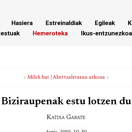
Hasiera
Estreinaldiak
Egileak
K
testuak
Hemeroteka
Ikus-entzunezko
<
Milek bat
|
Abertzaletasun azkona
>
Biziraupenak estu lotzen du
Katixa Garate