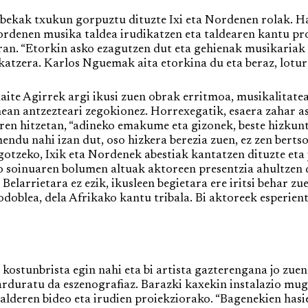
ak txukun gorpuztu dituzte Ixi eta Nordenen rolak. Ha
rdenen musika taldea irudikatzen eta taldearen kantu prop
an. “Etorkin asko ezagutzen dut eta gehienak musikariak d
katzera. Karlos Nguemak aita etorkina du eta beraz, lotur
e Agirrek argi ikusi zuen obrak erritmoa, musikalitatea 
an antzezteari zegokionez. Horrexegatik, esaera zahar ask
ren hitzetan, “adineko emakume eta gizonek, beste hizkunt
du nahi izan dut, oso hizkera berezia zuen, ez zen bertso
otzeko, Ixik eta Nordenek abestiak kantatzen dituzte eta 
o soinuaren bolumen altuak aktoreen presentzia ahultzen d
 Belarrietara ez ezik, ikusleen begietara ere iritsi behar z
odoblea, dela Afrikako kantu tribala. Bi aktoreek esperie
stunbrista egin nahi eta bi artista gazterengana jo zuen 
 arduratu da eszenografiaz. Barazki kaxekin instalazio mu
alderen bideo eta irudien proiekziorako. “Bagenekien hasi