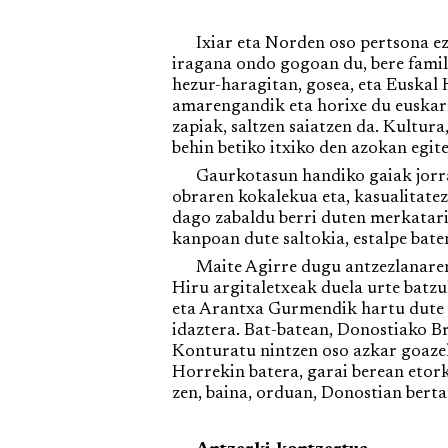
Ixiar eta Norden oso pertsona ezbe
iragana ondo gogoan du, bere famili
hezur-haragitan, gosea, eta Euskal 
amarengandik eta horixe du euskarr
zapiak, saltzen saiatzen da. Kultura
behin betiko itxiko den azokan egit
Gaurkotasun handiko gaiak jorra
obraren kokalekua eta, kasualitatez
dago zabaldu berri duten merkatari
kanpoan dute saltokia, estalpe bate
Maite Agirre dugu antzezlanaren 
Hiru argitaletxeak duela urte batz
eta Arantxa Gurmendik hartu dute o
idaztera. Bat-batean, Donostiako B
Konturatu nintzen oso azkar goazel
Horrekin batera, garai berean etork
zen, baina, orduan, Donostian bertan