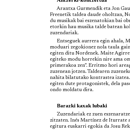
Antzerki-kontzertua
Arantxa Gurmendik eta Jon Gaubek
Freenetik taldea daude oholtzan, No
du musikak bai eszenatokian bai obr
etorkin hau musika talde batean ko
zuzendariak.
Entseguek aurrera egin ahala, Mait
moduari zegokionez nola taula gaine
egiten ditu Nordenek. Maite Agirre
egiteko modu horrekin nire ama omen
primerakoa zen”. Erritmo hori areag
zuzenean jotzen. Taldearen zuzenek
nahita bilatutako kontrastea izatea.
egiten dute protagonistek, dela pas
ondo moldatu dira.
Barazki kaxak lubaki
Zuzendariak ez zuen eszenaratze ko
zitzaten. Inés Martínez de Iturrate
egitura euskarri egokia da Josu Rek