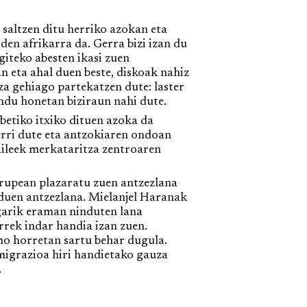
saltzen ditu herriko azokan eta
den afrikarra da. Gerra bizi izan du
giteko abesten ikasi zuen
 eta ahal duen beste, diskoak nahiz
uza gehiago partekatzen dute: laster
undu honetan biziraun nahi dute.
betiko itxiko dituen azoka da
berri dute eta antzokiaren ondoan
aileek merkataritza zentroaren
rupean plazaratu zuen antzezlana
 duen antzezlana. Mielanjel Haranak
garik eraman ninduten lana
rrek indar handia izan zuen.
mo horretan sartu behar dugula.
nmigrazioa hiri handietako gauza
.