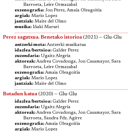
Barroeta, Leire Ormazabal
eszenografia:
Jon Perez, Amaia Oleagoitia
argiak:
Mario Lopez
jantziak:
Maite del Olmo
musika:
Iñaki Maruri
Perez sagutxua. Benetako istorioa
(2021) — Glu-Glu
antzerki mota:
Antzerki musikatua
idazlea/bertsioa:
Galder Perez
zuzendaria:
Ugaitz Alegria
aktoreak:
Andrea Covadonga, Jon Casamayor, Sara
Barroeta, Leire Ormazabal
eszenografia:
Amaia Oleagoitia
argiak:
Mario Lopez
jantziak:
Maite del Olmo
Botadun katua
(2020) — Glu-Glu
idazlea/bertsioa:
Galder Perez
zuzendaria:
Ugaitz Alegria
aktoreak:
Andrea Covadonga, Jon Casamayor, Sara
Barroeta, Sandra Fdz. Agirre
eszenografia:
Amaia Oleagoitia
argiak:
Mario Lopez