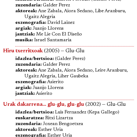
zuzendaria:
Galder Perez
aktoreak:
Ane Zabala, Aiora Sedano, Libe Aranburu,
Ugaitz Alegria
eszenografia:
David Lainez
argiak:
Juanjo Llorens
jantziak:
Me Lie Con El Diseño
musika:
Israel Santamaria
Hiru txerritxoak
(2005) — Glu-Glu
idazlea/bertsioa:
(Galder Perez)
zuzendaria:
Galder Perez
aktoreak:
Ane Zabala, Aiora Sedano, Leire Aranburu,
Ugaitz Alegria, Liher Gaubeka
eszenografia:
Asierito
argiak:
Juanjo Llorens
jantziak:
Asierito
Urak dakarrena... glu-glu, glu-glu
(2002) — Glu-Glu
idazlea/bertsioa:
Luis Fernandez (Kepa Gallego)
euskaratzea:
Ritxi Lizartza
zuzendaria:
Joxean Bengoetxea
aktoreak:
Esther Uria
eszenografia:
Esther Uria