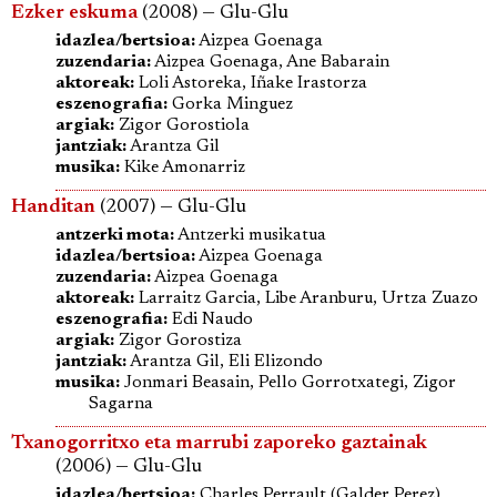
Ezker eskuma
(2008) — Glu-Glu
idazlea/bertsioa:
Aizpea Goenaga
zuzendaria:
Aizpea Goenaga, Ane Babarain
aktoreak:
Loli Astoreka, Iñake Irastorza
eszenografia:
Gorka Minguez
argiak:
Zigor Gorostiola
jantziak:
Arantza Gil
musika:
Kike Amonarriz
Handitan
(2007) — Glu-Glu
antzerki mota:
Antzerki musikatua
idazlea/bertsioa:
Aizpea Goenaga
zuzendaria:
Aizpea Goenaga
aktoreak:
Larraitz Garcia, Libe Aranburu, Urtza Zuazo
eszenografia:
Edi Naudo
argiak:
Zigor Gorostiza
jantziak:
Arantza Gil, Eli Elizondo
musika:
Jonmari Beasain, Pello Gorrotxategi, Zigor
Sagarna
Txanogorritxo eta marrubi zaporeko gaztainak
(2006) — Glu-Glu
idazlea/bertsioa:
Charles Perrault (Galder Perez)