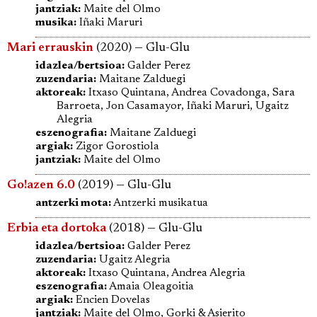
jantziak:
Maite del Olmo
musika:
Iñaki Maruri
Mari errauskin
(2020) — Glu-Glu
idazlea/bertsioa:
Galder Perez
zuzendaria:
Maitane Zalduegi
aktoreak:
Itxaso Quintana, Andrea Covadonga, Sara
Barroeta, Jon Casamayor, Iñaki Maruri, Ugaitz
Alegria
eszenografia:
Maitane Zalduegi
argiak:
Zigor Gorostiola
jantziak:
Maite del Olmo
Go!azen 6.0
(2019) — Glu-Glu
antzerki mota:
Antzerki musikatua
Erbia eta dortoka
(2018) — Glu-Glu
idazlea/bertsioa:
Galder Perez
zuzendaria:
Ugaitz Alegria
aktoreak:
Itxaso Quintana, Andrea Alegria
eszenografia:
Amaia Oleagoitia
argiak:
Encien Dovelas
jantziak:
Maite del Olmo, Gorki & Asierito