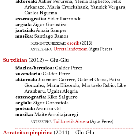
aktoreak:
Xabier Perurena, Ylenia Baglietto, Felix
Arkarazo, Maria Cruickshank, Yannick Vergara,
Carlos Nguema
eszenografia:
Eider Ibarrondo
argiak:
Zigor Gorostiza
jantziak:
Amaia Samper
musika:
Santiago Ramos
ikus-entzunezkoak:
osorik
(2013)
antzezpena
:
Urreta landetxean
(Agus Perez)
Su txikian
(2012) — Glu-Glu
idazlea/bertsioa:
Galder Perez
zuzendaria:
Galder Perez
aktoreak:
Joxemari Carrere, Gabriel Ocina, Patxi
Gonzalez, Mañu Elizondo, Martxelo Rubio, Libe
Aranburu, Ugaitz Alegria
eszenografia:
Kiko Salguero
argiak:
Zigor Gorostiola
jantziak:
Arantxa Gil
musika:
Maite Arroitajauregi
antzezpena
:
Txillarretik Aietera
(Agus Perez)
Arratoitxo pinpirina
(2011) — Glu-Glu