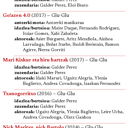
zuzendaria:
Galder Perez, Eloi Beato
Go!azen 4.0
(2017) — Glu-Glu
antzerki mota:
Antzerki musikatua
idazlea/bertsioa:
Maite Duque, Fernando Rodriguez,
Itziar Gomez, Xabi Zabaleta
aktoreak:
Asier Burguete, Aritz Mendiola, Ainhoa
Larrañaga, Beñat Iturbe, Iholdi Beristain, Ramon
Agirre, Nerea Gorriti
Mari Kixkur eta hiru hartzak
(2017) — Glu-Glu
idazlea/bertsioa:
Galder Perez
zuzendaria:
Galder Perez
aktoreak:
Iñaki Maruri, Ugaitz Alegria, Ylenia
Baglietto, Andrea Covadonga, Izaskun Fernandez
Txanogorritxo
(2016) — Glu-Glu
idazlea/bertsioa:
Galder Perez
zuzendaria:
Galder Perez
aktoreak:
Ugaitz Alegria, Ylenia Baglietto, Leire Ucha,
Andrea Covadonga, Olatz Ganboa
Nick Maritxu, nick Bartolo
(2014) — Glu-Glu