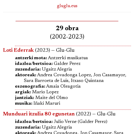
gluglu.eus
29 obra
(2002-2023)
Loti Ederrak
(2023) — Glu-Glu
antzerki mota:
Antzerki musikatua
idazlea/bertsioa:
Galder Perez
zuzendaria:
Ugaitz Alegria
aktoreak:
Andrea Covadonga Lopez, Jon Casamayor,
Sara Barroeta de Luis, Itxaso Quintana
eszenografia:
Amaia Oleagotia
argiak:
Mario Lopez
jantziak:
Maite del Olmo
musika:
Iñaki Maruri
Munduari itzulia 80 egunetan
(2022) — Glu-Glu
idazlea/bertsioa:
Julio Verne (Galder Perez)
zuzendaria:
Ugaitz Alegria
aktoreak:
Andrea Covadonga, Jon Casamayor, Sara