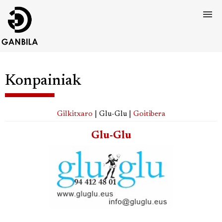
Konpainiak
Gilkitxaro
| Glu-Glu |
Goitibera
Glu-Glu