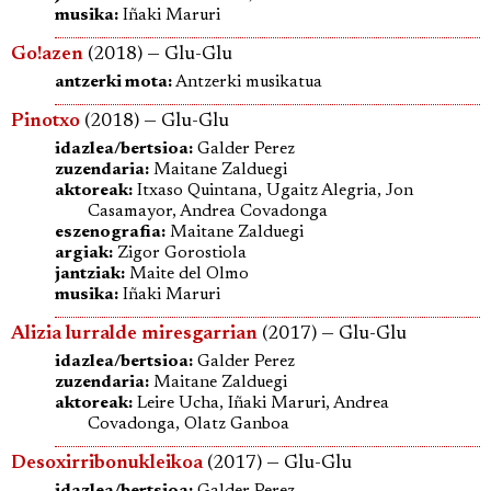
musika:
Iñaki Maruri
Go!azen
(2018) — Glu-Glu
antzerki mota:
Antzerki musikatua
Pinotxo
(2018) — Glu-Glu
idazlea/bertsioa:
Galder Perez
zuzendaria:
Maitane Zalduegi
aktoreak:
Itxaso Quintana, Ugaitz Alegria, Jon
Casamayor, Andrea Covadonga
eszenografia:
Maitane Zalduegi
argiak:
Zigor Gorostiola
jantziak:
Maite del Olmo
musika:
Iñaki Maruri
Alizia lurralde miresgarrian
(2017) — Glu-Glu
idazlea/bertsioa:
Galder Perez
zuzendaria:
Maitane Zalduegi
aktoreak:
Leire Ucha, Iñaki Maruri, Andrea
Covadonga, Olatz Ganboa
Desoxirribonukleikoa
(2017) — Glu-Glu
idazlea/bertsioa:
Galder Perez