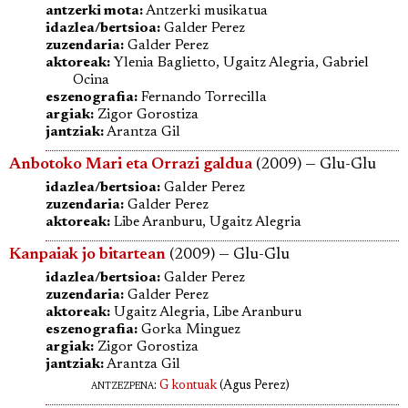
antzerki mota:
Antzerki musikatua
idazlea/bertsioa:
Galder Perez
zuzendaria:
Galder Perez
aktoreak:
Ylenia Baglietto, Ugaitz Alegria, Gabriel
Ocina
eszenografia:
Fernando Torrecilla
argiak:
Zigor Gorostiza
jantziak:
Arantza Gil
Anbotoko Mari eta Orrazi galdua
(2009) — Glu-Glu
idazlea/bertsioa:
Galder Perez
zuzendaria:
Galder Perez
aktoreak:
Libe Aranburu, Ugaitz Alegria
Kanpaiak jo bitartean
(2009) — Glu-Glu
idazlea/bertsioa:
Galder Perez
zuzendaria:
Galder Perez
aktoreak:
Ugaitz Alegria, Libe Aranburu
eszenografia:
Gorka Minguez
argiak:
Zigor Gorostiza
jantziak:
Arantza Gil
antzezpena
:
G kontuak
(Agus Perez)