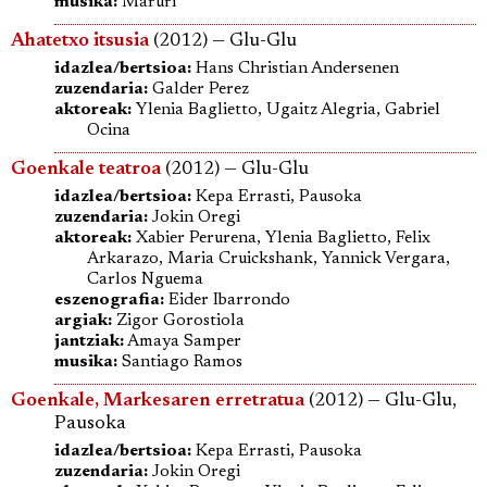
musika:
Maruri
Ahatetxo itsusia
(2012) — Glu-Glu
idazlea/bertsioa:
Hans Christian Andersenen
zuzendaria:
Galder Perez
aktoreak:
Ylenia Baglietto, Ugaitz Alegria, Gabriel
Ocina
Goenkale teatroa
(2012) — Glu-Glu
idazlea/bertsioa:
Kepa Errasti, Pausoka
zuzendaria:
Jokin Oregi
aktoreak:
Xabier Perurena, Ylenia Baglietto, Felix
Arkarazo, Maria Cruickshank, Yannick Vergara,
Carlos Nguema
eszenografia:
Eider Ibarrondo
argiak:
Zigor Gorostiola
jantziak:
Amaya Samper
musika:
Santiago Ramos
Goenkale, Markesaren erretratua
(2012) — Glu-Glu,
Pausoka
idazlea/bertsioa:
Kepa Errasti, Pausoka
zuzendaria:
Jokin Oregi