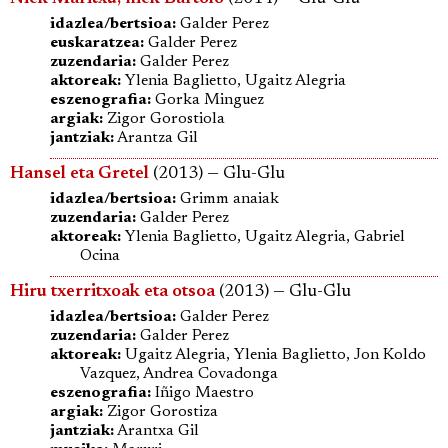
idazlea/bertsioa:
Galder Perez
euskaratzea:
Galder Perez
zuzendaria:
Galder Perez
aktoreak:
Ylenia Baglietto, Ugaitz Alegria
eszenografia:
Gorka Minguez
argiak:
Zigor Gorostiola
jantziak:
Arantza Gil
Hansel eta Gretel
(2013) — Glu-Glu
idazlea/bertsioa:
Grimm anaiak
zuzendaria:
Galder Perez
aktoreak:
Ylenia Baglietto, Ugaitz Alegria, Gabriel
Ocina
Hiru txerritxoak eta otsoa
(2013) — Glu-Glu
idazlea/bertsioa:
Galder Perez
zuzendaria:
Galder Perez
aktoreak:
Ugaitz Alegria, Ylenia Baglietto, Jon Koldo
Vazquez, Andrea Covadonga
eszenografia:
Iñigo Maestro
argiak:
Zigor Gorostiza
jantziak:
Arantxa Gil