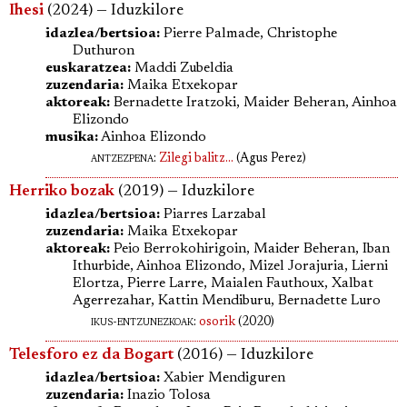
Ihesi
(2024) — Iduzkilore
idazlea/bertsioa:
Pierre Palmade, Christophe
Duthuron
euskaratzea:
Maddi Zubeldia
zuzendaria:
Maika Etxekopar
aktoreak:
Bernadette Iratzoki, Maider Beheran, Ainhoa
Elizondo
musika:
Ainhoa Elizondo
antzezpena
:
Zilegi balitz...
(Agus Perez)
Herriko bozak
(2019) — Iduzkilore
idazlea/bertsioa:
Piarres Larzabal
zuzendaria:
Maika Etxekopar
aktoreak:
Peio Berrokohirigoin, Maider Beheran, Iban
Ithurbide, Ainhoa Elizondo, Mizel Jorajuria, Lierni
Elortza, Pierre Larre, Maialen Fauthoux, Xalbat
Agerrezahar, Kattin Mendiburu, Bernadette Luro
ikus-entzunezkoak:
osorik
(2020)
Telesforo ez da Bogart
(2016) — Iduzkilore
idazlea/bertsioa:
Xabier Mendiguren
zuzendaria:
Inazio Tolosa