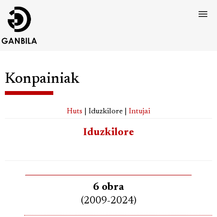
Konpainiak
Huts
| Iduzkilore |
Intujai
Iduzkilore
6 obra
(2009-2024)