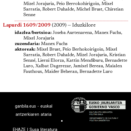
Mizel Jorajuria, Peio Berrokohirigoin, Mixel
Sarratia, Robert Duhalde, Michel Brust, Chirstian
Senne
Lapurdi 1609/2009
(2009) — Iduzkilore
idazlea/bertsioa:
Joseba Aurtenarena, Manex Fuchs,
Mixel Jorajuria
zuzendaria:
Manex Fuchs
aktoreak:
Mixel Brust, Peio Berhokoirigoin, Mixel
Sarratia, Robert Duhalde, Mizel Jorajuria, Kristian
Senné, Lierni Elorza, Kattin Mendiburu, Bernadette
Luro, Xalbat Dagerezar, Jamixel Bereau, Maialen
Fauthoux, Maider Beheran, Bernadette Luro
ganbila.eus - euskal
antzerkiaren ataria
EHAZE
|
Susa literatura