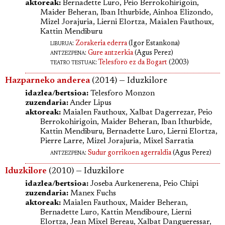
aktoreak:
Bernadette Luro, Peio Berrokohirigoin,
Maider Beheran, Iban Ithurbide, Ainhoa Elizondo,
Mizel Jorajuria, Lierni Elortza, Maialen Fauthoux,
Kattin Mendiburu
liburua
:
Zorakeria ederra
(Igor Estankona)
antzezpena
:
Gure antzerkia
(Agus Perez)
teatro testuak:
Telesforo ez da Bogart
(2003)
Hazparneko anderea
(2014) — Iduzkilore
idazlea/bertsioa:
Telesforo Monzon
zuzendaria:
Ander Lipus
aktoreak:
Maialen Fauthoux, Xalbat Dagerrezar, Peio
Berrokohirigoin, Maider Beheran, Iban Ithurbide,
Kattin Mendiburu, Bernadette Luro, Lierni Elortza,
Pierre Larre, Mizel Jorajuria, Mixel Sarratia
antzezpena
:
Sudur gorrikoen agerraldia
(Agus Perez)
Iduzkilore
(2010) — Iduzkilore
idazlea/bertsioa:
Joseba Aurkenerena, Peio Chipi
zuzendaria:
Manex Fuchs
aktoreak:
Maialen Fauthoux, Maider Beheran,
Bernadette Luro, Kattin Mendiboure, Lierni
Elortza, Jean Mixel Bereau, Xalbat Dangueressar,