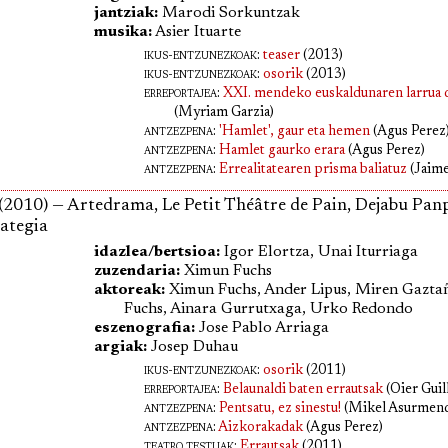
jantziak:
Marodi Sorkuntzak
musika:
Asier Ituarte
ikus-entzunezkoak:
teaser
(2013)
ikus-entzunezkoak:
osorik
(2013)
erreportajea
:
XXI. mendeko euskaldunaren larrua
(Myriam Garzia)
antzezpena
:
'Hamlet', gaur eta hemen
(Agus Perez
antzezpena
:
Hamlet gaurko erara
(Agus Perez)
antzezpena
:
Errealitatearen prisma baliatuz
(Jaime
(2010) — Artedrama, Le Petit Théâtre de Pain, Dejabu Pan
ategia
idazlea/bertsioa:
Igor Elortza, Unai Iturriaga
zuzendaria:
Ximun Fuchs
aktoreak:
Ximun Fuchs, Ander Lipus, Miren Gazt
Fuchs, Ainara Gurrutxaga, Urko Redondo
eszenografia:
Jose Pablo Arriaga
argiak:
Josep Duhau
ikus-entzunezkoak:
osorik
(2011)
erreportajea
:
Belaunaldi baten errautsak
(Oier Guil
antzezpena
:
Pentsatu, ez sinestu!
(Mikel Asurmend
antzezpena
:
Aizkorakadak
(Agus Perez)
teatro testuak:
Errautsak
(2011)