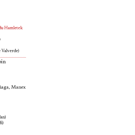
 du Hamletek
)
 Valverde)
pin
añaga, Manex
lan)
i)