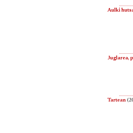
Aulki huts
Juglarea, 
Tartean
(20