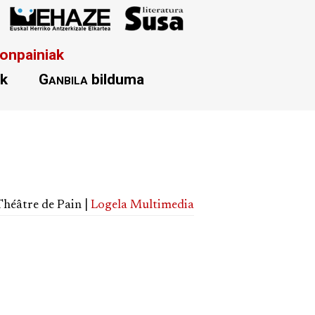
onpainiak
ak
Ganbila
bilduma
 Théâtre de Pain |
Logela Multimedia