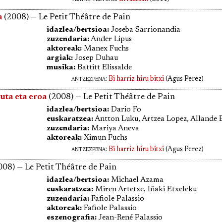
a
(2008) — Le Petit Théâtre de Pain
idazlea/bertsioa:
Joseba Sarrionandia
zuzendaria:
Ander Lipus
aktoreak:
Manex Fuchs
argiak:
Josep Duhau
musika:
Battitt Elissalde
antzezpena
:
Bi harriz hiru bitxi
(Agus Perez)
puta eta eroa
(2008) — Le Petit Théâtre de Pain
idazlea/bertsioa:
Dario Fo
euskaratzea:
Antton Luku, Artzea Lopez, Allande 
zuzendaria:
Mariya Aneva
aktoreak:
Ximun Fuchs
antzezpena
:
Bi harriz hiru bitxi
(Agus Perez)
08) — Le Petit Théâtre de Pain
idazlea/bertsioa:
Michael Azama
euskaratzea:
Miren Artetxe, Iñaki Etxeleku
zuzendaria:
Fafiole Palassio
aktoreak:
Fafiole Palassio
eszenografia:
Jean-René Palassio