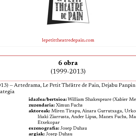
lepetittheatredepain.com
6 obra
(1999-2013)
13) — Artedrama, Le Petit Théâtre de Pain, Dejabu Panpin
ategia
idazlea/bertsioa:
William Shakespeare (Xabier Me
zuzendaria:
Ximun Fuchs
aktoreak:
Miren Tirapu, Ainara Gurrutxaga, Urk
Iñaki Ziarrusta, Ander Lipus, Manex Fuchs, Ma
Etxekopar
eszenografia:
Josep Duhau
argiak:
Josep Duhau