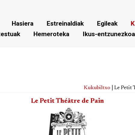
Hasiera
Estreinaldiak
Egileak
K
testuak
Hemeroteka
Ikus-entzunezko
Kukubiltxo
| Le Petit
Le Petit Théâtre de Pain