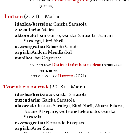
antzezpena
:
Intxaurrondo gaixoa
(Arantzazu Fernandez
Iglesias)
Iluntzen
(2021) — Mairu
idazlea/bertsioa:
Gaizka Sarasola
zuzendaria:
Mairu
aktoreak:
Iban Garro, Gaizka Sarasola, Juanan
Saralegi, Ritxi Abril
eszenografia:
Eduardo Conde
argiak:
Andoni Mendizabal
musika:
Ibai Gogortza
antzezpena
:
Distirak ibaiaz beste aldean
(Arantzazu
Fernandez)
teatro testuak:
Iluntzen
(2021)
Txoriak eta zauriak
(2018) — Mairu
idazlea/bertsioa:
Gaizka Sarasola
zuzendaria:
Gaizka Sarasola
aktoreak:
Juanan Saralegi, Ritxi Abril, Ainara Ribera,
Josune Etxepare, Gotzone Rekonodo, Gaizka
Sarasola
eszenografia:
Fernando Etxepare
argiak:
Asier Sanz