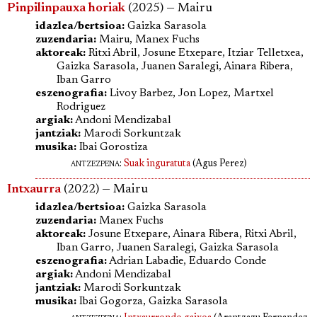
Pinpilinpauxa horiak
(2025) — Mairu
idazlea/bertsioa:
Gaizka Sarasola
zuzendaria:
Mairu, Manex Fuchs
aktoreak:
Ritxi Abril, Josune Etxepare, Itziar Telletxea,
Gaizka Sarasola, Juanen Saralegi, Ainara Ribera,
Iban Garro
eszenografia:
Livoy Barbez, Jon Lopez, Martxel
Rodriguez
argiak:
Andoni Mendizabal
jantziak:
Marodi Sorkuntzak
musika:
Ibai Gorostiza
antzezpena
:
Suak inguratuta
(Agus Perez)
Intxaurra
(2022) — Mairu
idazlea/bertsioa:
Gaizka Sarasola
zuzendaria:
Manex Fuchs
aktoreak:
Josune Etxepare, Ainara Ribera, Ritxi Abril,
Iban Garro, Juanen Saralegi, Gaizka Sarasola
eszenografia:
Adrian Labadie, Eduardo Conde
argiak:
Andoni Mendizabal
jantziak:
Marodi Sorkuntzak
musika:
Ibai Gogorza, Gaizka Sarasola