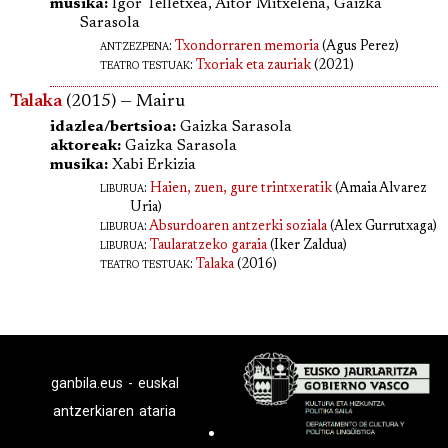
musika:
Igor Telletxea, Aitor Mitxelena, Gaizka
Sarasola
antzezpena
:
Txondorraren memoria
(Agus Perez)
teatro testuak:
Txoriak eta zauriak
(2021)
Talaka
(2015) — Mairu
idazlea/bertsioa:
Gaizka Sarasola
aktoreak:
Gaizka Sarasola
musika:
Xabi Erkizia
liburua
:
Haien, zuen, gure trintxeratik
(Amaia Alvarez
Uria)
liburua
:
Absurdoaren antzerki soziala
(Alex Gurrutxaga)
liburua
:
Taularatzeko garaia
(Iker Zaldua)
teatro testuak:
Talaka
(2016)
ganbila.eus - euskal
antzerkiaren ataria