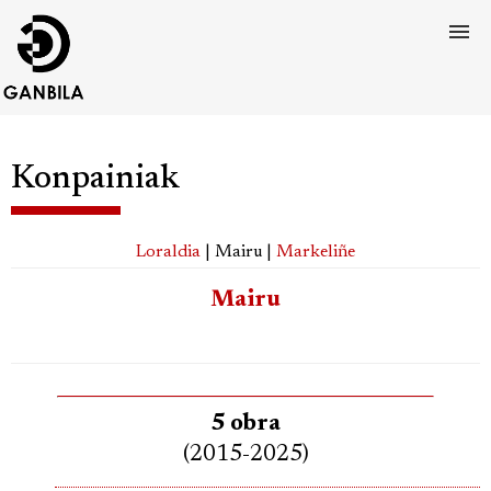
Konpainiak
Loraldia
| Mairu |
Markeliñe
Mairu
5 obra
(2015-2025)