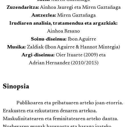
Zuzendaritza:
Ainhoa Jauregi eta Miren Gaztañaga
Antzezlea:
Miren Gaztañaga
Irudiaren analisia, tratamendua eta argazkiak:
Ainhoa Resano
Soinu-diseinua:
Ibon Aguirre
Musika:
Zaldiak (Ibon Aguirre & Hannot Mintegia)
Argi-diseinua:
Oier Ituarte (2009) eta
Adrian Hernandez (2010/2015)
Sinopsia
Publikoaren eta pribatuaren arteko joan-etorria.
Erakusten eta ezkutatzen denaren artekoa.
Maskulinitatearen eta feminitatearen arteko dantza.