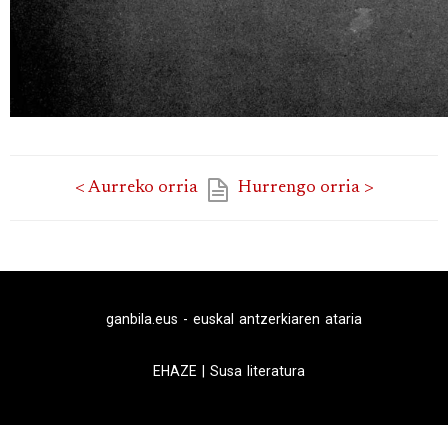
< Aurreko orria
Hurrengo orria >
ganbila.eus - euskal antzerkiaren ataria
EHAZE
|
Susa literatura