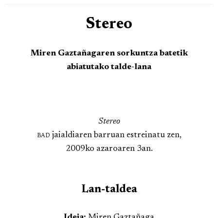
Stereo
Miren Gaztañagaren sorkuntza batetik
abiatutako talde-lana
Stereo
bad
jaialdiaren barruan estreinatu zen,
2009ko azaroaren 3an.
Lan-taldea
Ideia:
Miren Gaztañaga