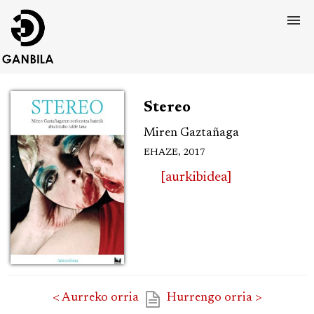
Stereo
Miren Gaztañaga
EHAZE, 2017
[aurkibidea]
< Aurreko orria
Hurrengo orria >