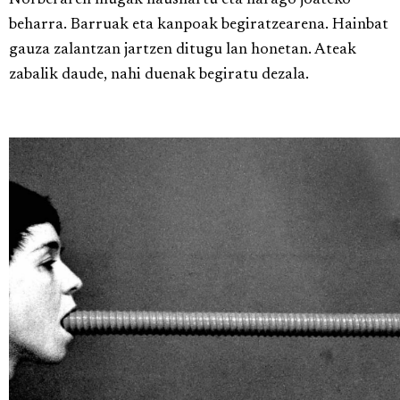
Norberaren mugak hausnartu eta harago joateko
beharra. Barruak eta kanpoak begiratzearena. Hainbat
gauza zalantzan jartzen ditugu lan honetan. Ateak
zabalik daude, nahi duenak begiratu dezala.