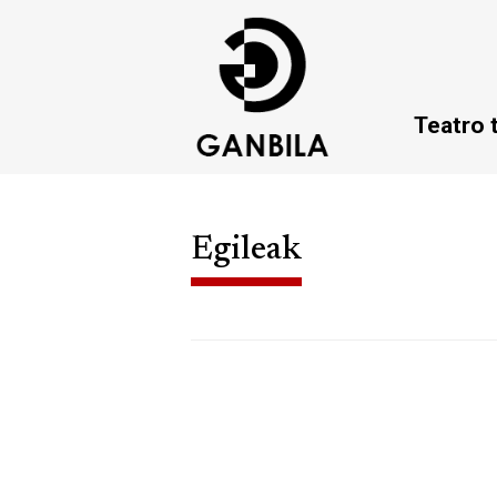
Teatro 
Egileak