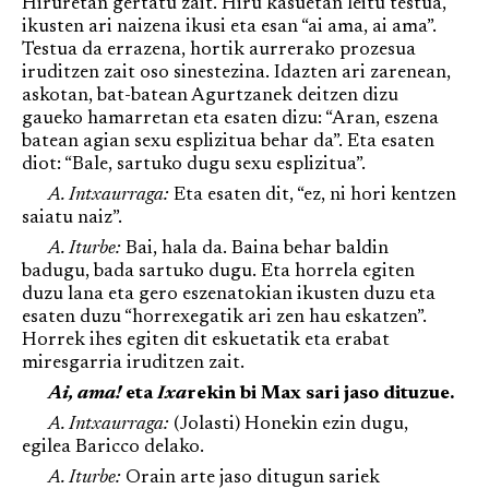
Hiruretan gertatu zait. Hiru kasuetan leitu testua,
ikusten ari naizena ikusi eta esan “ai ama, ai ama”.
Testua da errazena, hortik aurrerako prozesua
iruditzen zait oso sinestezina. Idazten ari zarenean,
askotan, bat-batean Agurtzanek deitzen dizu
gaueko hamarretan eta esaten dizu: “Aran, eszena
batean agian sexu esplizitua behar da”. Eta esaten
diot: “Bale, sartuko dugu sexu esplizitua”.
A. Intxaurraga:
Eta esaten dit, “ez, ni hori kentzen
saiatu naiz”.
A. Iturbe:
Bai, hala da. Baina behar baldin
badugu, bada sartuko dugu. Eta horrela egiten
duzu lana eta gero eszenatokian ikusten duzu eta
esaten duzu “horrexegatik ari zen hau eskatzen”.
Horrek ihes egiten dit eskuetatik eta erabat
miresgarria iruditzen zait.
Ai, ama!
eta
Ixa
rekin bi Max sari jaso dituzue.
A. Intxaurraga:
(Jolasti) Honekin ezin dugu,
egilea Baricco delako.
A. Iturbe:
Orain arte jaso ditugun sariek