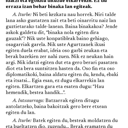
idatzi eta egokitu dituzue elkarrekin. Ez du
erraza izan behar binaka lan egiteak.
A. Iturbe:
Ni beti kezkatu nau horrek. Niri talde
lana asko gustatzen zait eta beti oinarritu naiz lan
guztietarako talde-lanean. Baina binakakoa? Jende
askok galdetu dit, “binaka nola egiten dira
gauzak”? Nik uste konpatibleak baino gehiago,
osagarriak garela. Nik uste Agurtzanek ikusi
egiten duela erabat, ideia oso garbi zeukan eta
berak bazekien zer nahi zuen. Nik ez neukan hain
argi. Nik idatzi egiten dut eta gero berari pasatzen
diot eta bera suntsitzen hasten da. Oso fin eta oso
diplomatikoki, baina aldatu egiten du, kendu, ebaki
eta itsatsi... Egia esan, ez dugu elkarrekin lan
egiten. Elkartzen gara eta esaten dugu: “Hau
hemendik, bestea handik...”.
A. Intxaurraga:
Batzarrak egiten ditugu
antolatzeko, baina bakoitzak gero bere etxean
egiten du lan.
A. Iturbe:
Batek egiten du, besteak moldatzen du
eta bueltatzen dio, zuzendu... Berak eramaten du