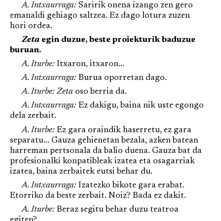
A. Intxaurraga:
Saririk onena izango zen gero
emanaldi gehiago saltzea. Ez dago lotura zuzen
hori ordea.
Zeta
egin duzue, beste proiekturik baduzue
buruan.
A. Iturbe:
Itxaron, itxaron...
A. Intxaurraga:
Burua oporretan dago.
A. Iturbe: Zeta
oso berria da.
A. Intxaurraga:
Ez dakigu, baina nik uste egongo
dela zerbait.
A. Iturbe:
Ez gara oraindik haserretu, ez gara
separatu... Gauza gehienetan bezala, azken batean
harreman pertsonala da balio duena. Gauza bat da
profesionalki konpatibleak izatea eta osagarriak
izatea, baina zerbaitek eutsi behar du.
A. Intxaurraga:
Izatezko bikote gara erabat.
Etorriko da beste zerbait. Noiz? Bada ez dakit.
A. Iturbe:
Beraz segitu behar duzu teatroa
egiten?