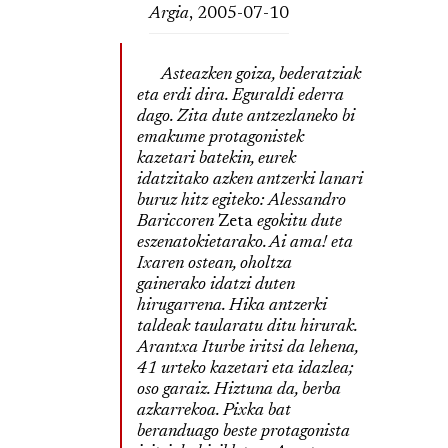
Argia
, 2005-07-10
Asteazken goiza, bederatziak
eta erdi dira. Eguraldi ederra
dago. Zita dute antzezlaneko bi
emakume protagonistek
kazetari batekin, eurek
idatzitako azken antzerki lanari
buruz hitz egiteko: Alessandro
Bariccoren
Zeta
egokitu dute
eszenatokietarako. Ai ama! eta
Ixaren ostean, oholtza
gainerako idatzi duten
hirugarrena. Hika antzerki
taldeak taularatu ditu hirurak.
Arantxa Iturbe iritsi da lehena,
41 urteko kazetari eta idazlea;
oso garaiz. Hiztuna da, berba
azkarrekoa. Pixka bat
beranduago beste protagonista