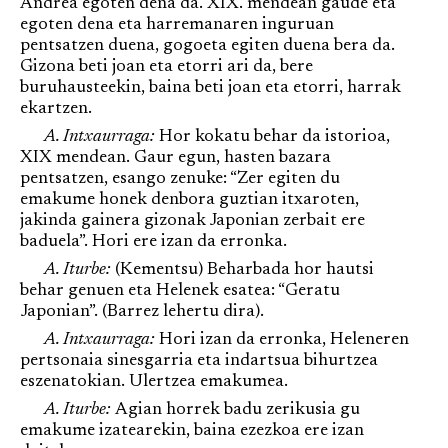
Andrea egoten dena da. XIX. mendean gaude eta
egoten dena eta harremanaren inguruan
pentsatzen duena, gogoeta egiten duena bera da.
Gizona beti joan eta etorri ari da, bere
buruhausteekin, baina beti joan eta etorri, harrak
ekartzen.
A. Intxaurraga:
Hor kokatu behar da istorioa,
XIX mendean. Gaur egun, hasten bazara
pentsatzen, esango zenuke: “Zer egiten du
emakume honek denbora guztian itxaroten,
jakinda gainera gizonak Japonian zerbait ere
baduela”. Hori ere izan da erronka.
A. Iturbe:
(Kementsu) Beharbada hor hautsi
behar genuen eta Helenek esatea: “Geratu
Japonian”. (Barrez lehertu dira).
A. Intxaurraga:
Hori izan da erronka, Heleneren
pertsonaia sinesgarria eta indartsua bihurtzea
eszenatokian. Ulertzea emakumea.
A. Iturbe:
Agian horrek badu zerikusia gu
emakume izatearekin, baina ezezkoa ere izan