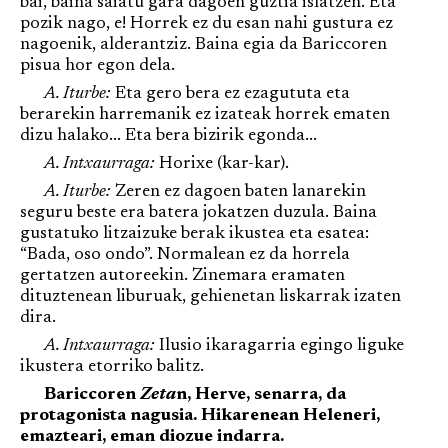
bai, baina saiatu gara dagoen guztia islatzen. Eta
pozik nago, e! Horrek ez du esan nahi gustura ez
nagoenik, alderantziz. Baina egia da Bariccoren
pisua hor egon dela.
A. Iturbe:
Eta gero bera ez ezagututa eta
berarekin harremanik ez izateak horrek ematen
dizu halako... Eta bera bizirik egonda...
A. Intxaurraga:
Horixe (kar-kar).
A. Iturbe:
Zeren ez dagoen baten lanarekin
seguru beste era batera jokatzen duzula. Baina
gustatuko litzaizuke berak ikustea eta esatea:
“Bada, oso ondo”. Normalean ez da horrela
gertatzen autoreekin. Zinemara eramaten
dituztenean liburuak, gehienetan liskarrak izaten
dira.
A. Intxaurraga:
Ilusio ikaragarria egingo liguke
ikustera etorriko balitz.
Bariccoren
Zeta
n, Herve, senarra, da
protagonista nagusia. Hikarenean Heleneri,
emazteari, eman diozue indarra.