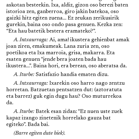
askotan besteekin. Ixa, aldiz, gizon oso berezi baten
istorioa zen, ganberroa, giro jakin batekoa, oso
gaizki hitz egiten zuena... Ez zeukan zerikusirik
gurekin, baina oso ondo pasa genuen. Kezka zen:
“Eta hau batetik bestera eramateko?”.
A. Intxaurraga:
Ai, ama! ikustera gehienbat amak
joan ziren, emakumeak. Lana zuria zen, oso
poetikoa eta Ixa marroia, grisa, makarra. Eta
esaten genuen “jende bera joaten bada hau
ikustera...”. Baina hori, era berean, oso aberatsa da.
A. Iturbe:
Satisfazio handia ematen dizu.
A. Intxaurraga:
Ixarekin oso harro nago zentzu
horretan. Batzuetan pentsatzen dut: (aztoratuta
eta barrez) guk egin dugu hau? Oso muturrekoa
da.
A. Iturbe:
Batek esan zidan: “Ez nuen uste zuek
kapaz izango zinetenik horrelako gauza bat
egiteko”. Bada bai.
(Barre egiten dute biek).