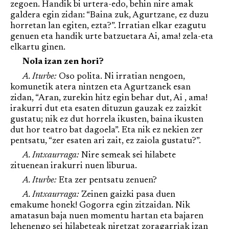
zegoen. Handik bi urtera-edo, behin nire amak
galdera egin zidan: “Baina zuk, Agurtzane, ez duzu
horretan lan egiten, ezta?”. Irratian elkar ezagutu
genuen eta handik urte batzuetara Ai, ama! zela-eta
elkartu ginen.
Nola izan zen hori?
A. Iturbe:
Oso polita. Ni irratian nengoen,
komunetik atera nintzen eta Agurtzanek esan
zidan, “Aran, zurekin hitz egin behar dut, Ai , ama!
irakurri dut eta esaten dituzun gauzak ez zaizkit
gustatu; nik ez dut horrela ikusten, baina ikusten
dut hor teatro bat dagoela”. Eta nik ez nekien zer
pentsatu, “zer esaten ari zait, ez zaiola gustatu?”.
A. Intxaurraga:
Nire semeak sei hilabete
zituenean irakurri nuen liburua.
A. Iturbe:
Eta zer pentsatu zenuen?
A. Intxaurraga:
Zeinen gaizki pasa duen
emakume honek! Gogorra egin zitzaidan. Nik
amatasun baja nuen momentu hartan eta bajaren
lehenengo sei hilabeteak niretzat zoragarriak izan