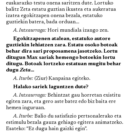
euskarazko testu onena saritzen dute. Lortuko
balitz Zeta estatu guztian ikustea eta aukeratua
izatea egokitzapen onena bezala, estatuko
guztiekin batera, bada orduan...
A. Intxaurraga:
Hori mundiala izango zen.
Egokitzapenen atalean, estatuko autore
guztiekin lehiatzen zara. Estatu osoko botoak
behar dira sari proposamena jasotzeko. Lortu
ditugun Max sariak hemengo botoekin lortu
ditugu. Botoak lortzeko estatuan mugitu behar
dugu
Zeta
...
A. Iturbe:
(Ziur) Kanpaina egiteko.
Halako sariek laguntzen dute?
A. Intxaurraga:
Behintzat gau horretan existitu
egiten zara, eta gero aste batez edo biz baita ere
hemen inguruan.
A. Iturbe:
Balio du satisfazio pertsonalerako eta
estimulu bezala gauza gehiago egitera animatzeko.
Esateko: “Ez dugu hain gaizki egin”.