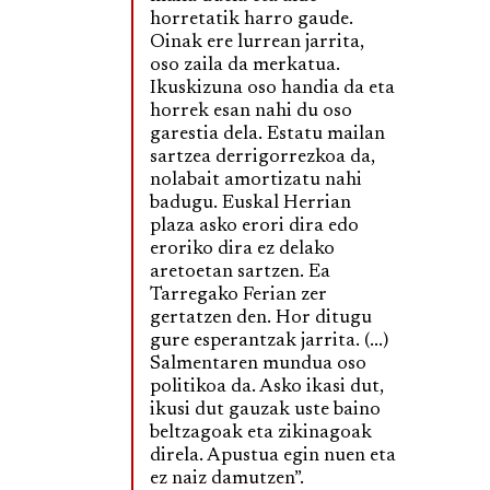
horretatik harro gaude.
Oinak ere lurrean jarrita,
oso zaila da merkatua.
Ikuskizuna oso handia da eta
horrek esan nahi du oso
garestia dela. Estatu mailan
sartzea derrigorrezkoa da,
nolabait amortizatu nahi
badugu. Euskal Herrian
plaza asko erori dira edo
eroriko dira ez delako
aretoetan sartzen. Ea
Tarregako Ferian zer
gertatzen den. Hor ditugu
gure esperantzak jarrita. (...)
Salmentaren mundua oso
politikoa da. Asko ikasi dut,
ikusi dut gauzak uste baino
beltzagoak eta zikinagoak
direla. Apustua egin nuen eta
ez naiz damutzen”.