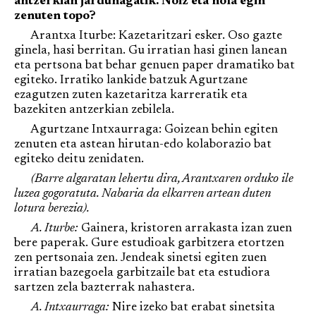
antzerkian jardunagatik. Noiz eta nola egin
zenuten topo?
Arantxa Iturbe: Kazetaritzari esker. Oso gazte
ginela, hasi berritan. Gu irratian hasi ginen lanean
eta pertsona bat behar genuen paper dramatiko bat
egiteko. Irratiko lankide batzuk Agurtzane
ezagutzen zuten kazetaritza karreratik eta
bazekiten antzerkian zebilela.
Agurtzane Intxaurraga: Goizean behin egiten
zenuten eta astean hirutan-edo kolaborazio bat
egiteko deitu zenidaten.
(Barre algaratan lehertu dira, Arantxaren orduko ile
luzea gogoratuta. Nabaria da elkarren artean duten
lotura berezia).
A. Iturbe:
Gainera, kristoren arrakasta izan zuen
bere paperak. Gure estudioak garbitzera etortzen
zen pertsonaia zen. Jendeak sinetsi egiten zuen
irratian bazegoela garbitzaile bat eta estudiora
sartzen zela bazterrak nahastera.
A. Intxaurraga:
Nire izeko bat erabat sinetsita