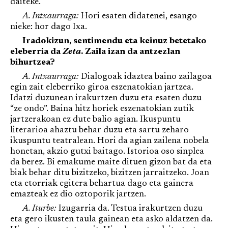
daiteke.
A. Intxaurraga:
Hori esaten didatenei, esango
nieke: hor dago Ixa.
Iradokizun, sentimendu eta keinuz betetako
eleberria da
Zeta
. Zaila izan da antzezlan
bihurtzea?
A. Intxaurraga:
Dialogoak idaztea baino zailagoa
egin zait eleberriko giroa eszenatokian jartzea.
Idatzi duzunean irakurtzen duzu eta esaten duzu
“ze ondo”. Baina hitz horiek eszenatokian zutik
jartzerakoan ez dute balio agian. Ikuspuntu
literarioa ahaztu behar duzu eta sartu zeharo
ikuspuntu teatralean. Hori da agian zailena nobela
honetan, akzio gutxi baitago. Istorioa oso sinplea
da berez. Bi emakume maite dituen gizon bat da eta
biak behar ditu bizitzeko, bizitzen jarraitzeko. Joan
eta etorriak egitera behartua dago eta gainera
emazteak ez dio oztoporik jartzen.
A. Iturbe:
Izugarria da. Testua irakurtzen duzu
eta gero ikusten taula gainean eta asko aldatzen da.