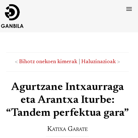
<
Bihotz onekoen kimerak
|
Haluzinazioak
>
Agurtzane Intxaurraga
eta Arantxa Iturbe:
“Tandem perfektua gara”
Katixa Garate