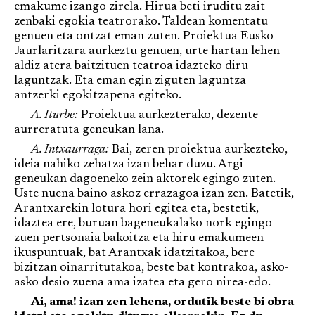
emakume izango zirela. Hirua beti iruditu zait
zenbaki egokia teatrorako. Taldean komentatu
genuen eta ontzat eman zuten. Proiektua Eusko
Jaurlaritzara aurkeztu genuen, urte hartan lehen
aldiz atera baitzituen teatroa idazteko diru
laguntzak. Eta eman egin ziguten laguntza
antzerki egokitzapena egiteko.
A. Iturbe:
Proiektua aurkezterako, dezente
aurreratuta geneukan lana.
A. Intxaurraga:
Bai, zeren proiektua aurkezteko,
ideia nahiko zehatza izan behar duzu. Argi
geneukan dagoeneko zein aktorek egingo zuten.
Uste nuena baino askoz errazagoa izan zen. Batetik,
Arantxarekin lotura hori egitea eta, bestetik,
idaztea ere, buruan bageneukalako nork egingo
zuen pertsonaia bakoitza eta hiru emakumeen
ikuspuntuak, bat Arantxak idatzitakoa, bere
bizitzan oinarritutakoa, beste bat kontrakoa, asko-
asko desio zuena ama izatea eta gero nirea-edo.
Ai, ama! izan zen lehena, ordutik beste bi obra