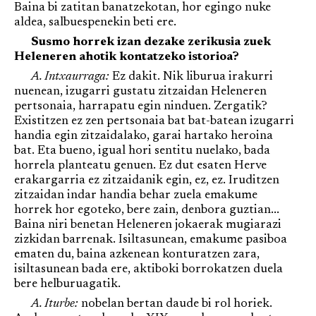
Baina bi zatitan banatzekotan, hor egingo nuke
aldea, salbuespenekin beti ere.
Susmo horrek izan dezake zerikusia zuek
Heleneren ahotik kontatzeko istorioa?
A. Intxaurraga:
Ez dakit. Nik liburua irakurri
nuenean, izugarri gustatu zitzaidan Heleneren
pertsonaia, harrapatu egin ninduen. Zergatik?
Existitzen ez zen pertsonaia bat bat-batean izugarri
handia egin zitzaidalako, garai hartako heroina
bat. Eta bueno, igual hori sentitu nuelako, bada
horrela planteatu genuen. Ez dut esaten Herve
erakargarria ez zitzaidanik egin, ez, ez. Iruditzen
zitzaidan indar handia behar zuela emakume
horrek hor egoteko, bere zain, denbora guztian...
Baina niri benetan Heleneren jokaerak mugiarazi
zizkidan barrenak. Isiltasunean, emakume pasiboa
ematen du, baina azkenean konturatzen zara,
isiltasunean bada ere, aktiboki borrokatzen duela
bere helburuagatik.
A. Iturbe:
nobelan bertan daude bi rol horiek.