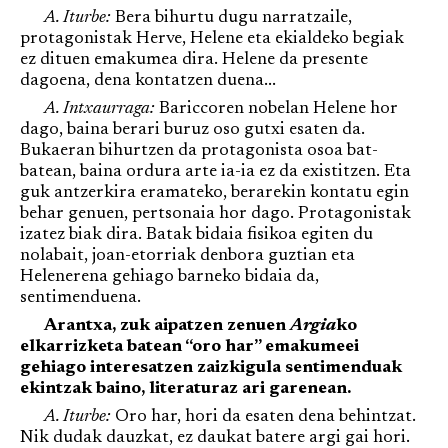
A. Iturbe:
Bera bihurtu dugu narratzaile,
protagonistak Herve, Helene eta ekialdeko begiak
ez dituen emakumea dira. Helene da presente
dagoena, dena kontatzen duena...
A. Intxaurraga:
Bariccoren nobelan Helene hor
dago, baina berari buruz oso gutxi esaten da.
Bukaeran bihurtzen da protagonista osoa bat-
batean, baina ordura arte ia-ia ez da existitzen. Eta
guk antzerkira eramateko, berarekin kontatu egin
behar genuen, pertsonaia hor dago. Protagonistak
izatez biak dira. Batak bidaia fisikoa egiten du
nolabait, joan-etorriak denbora guztian eta
Helenerena gehiago barneko bidaia da,
sentimenduena.
Arantxa, zuk aipatzen zenuen
Argia
ko
elkarrizketa batean “oro har” emakumeei
gehiago interesatzen zaizkigula sentimenduak
ekintzak baino, literaturaz ari garenean.
A. Iturbe:
Oro har, hori da esaten dena behintzat.
Nik dudak dauzkat, ez daukat batere argi gai hori.