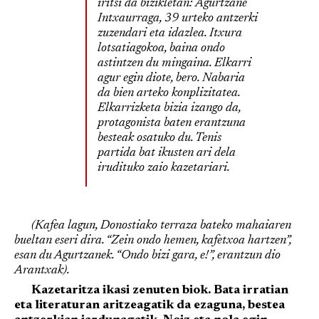
iritsi da bizikletan: Agurtzane
Intxaurraga, 39 urteko antzerki
zuzendari eta idazlea. Itxura
lotsatiagokoa, baina ondo
astintzen du mingaina. Elkarri
agur egin diote, bero. Nabaria
da bien arteko konplizitatea.
Elkarrizketa bizia izango da,
protagonista baten erantzuna
besteak osatuko du. Tenis
partida bat ikusten ari dela
irudituko zaio kazetariari.
(Kafea lagun, Donostiako terraza bateko mahaiaren
bueltan eseri dira. “Zein ondo hemen, kafetxoa hartzen”,
esan du Agurtzanek. “Ondo bizi gara, e!”, erantzun dio
Arantxak).
Kazetaritza ikasi zenuten biok. Bata irratian
eta literaturan aritzeagatik da ezaguna, bestea