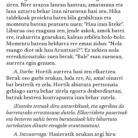
ziren. Nire arazoa lanean hastean, amatasuna eta
lana uztartu behar izan nituenean hasi zen. Hika
taldekoak proiektu baten bila genbiltzan eta
momentu batean pentsatu nuen: “Hau izan liteke”.
Liburua oso ezaguna zen, jende askok, amok batez
ere, irakurrita geneukan, kalean zebilen bolo-bolo.
Momentu batean beldurra ere eman zidan: “Nola
esango diot nik hau Arantxari?”. Ez nekien nola
erreakzionatuko zuen berak. “Bale” esan zuenean,
aurrera egin genuen.
A. Iturbe:
Hortik aurrera hasi zen elkartzea.
Berak oso garbi zeukan, hala ere, Ai, ama! oinarri
bat besterik ez zela. Hortik abiatuta pertsonaia
gehiago sartu behar zirela egoera desberdinetan,
batzuk besteen kontrapuntu izan behar zutela.
(Esateko testuak dira antzerkikoak, eta agerikoa da
horretarako erraztasuna dutela. Elkarrizketa pasarteak
eta besteren nahiz beren burutazioak hitz bihurtuta
tartekatzen dituzte etengabe erantzunetan).
A. Intxaurraga:
Hasieratik neukan argi hiru