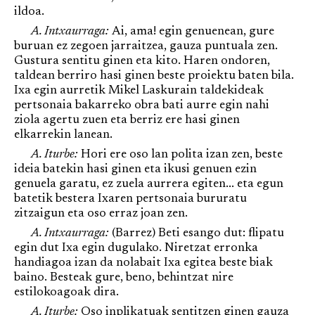
ildoa.
A. Intxaurraga:
Ai, ama! egin genuenean, gure
buruan ez zegoen jarraitzea, gauza puntuala zen.
Gustura sentitu ginen eta kito. Haren ondoren,
taldean berriro hasi ginen beste proiektu baten bila.
Ixa egin aurretik Mikel Laskurain taldekideak
pertsonaia bakarreko obra bati aurre egin nahi
ziola agertu zuen eta berriz ere hasi ginen
elkarrekin lanean.
A. Iturbe:
Hori ere oso lan polita izan zen, beste
ideia batekin hasi ginen eta ikusi genuen ezin
genuela garatu, ez zuela aurrera egiten... eta egun
batetik bestera Ixaren pertsonaia bururatu
zitzaigun eta oso erraz joan zen.
A. Intxaurraga:
(Barrez) Beti esango dut: flipatu
egin dut Ixa egin dugulako. Niretzat erronka
handiagoa izan da nolabait Ixa egitea beste biak
baino. Besteak gure, beno, behintzat nire
estilokoagoak dira.
A. Iturbe:
Oso inplikatuak sentitzen ginen gauza