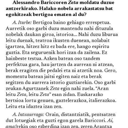
Alessandro Bariccoren
Zeta
moldatu duzue
antzerkirako. Halako nobela arrakastatsu bat
egokitzeak bertigoa ematen al du?
A. Iturbe:
Bertigoa baino gehiago errespetua.
Aurretik oso garbi duzu mantendu nahi dituzula
nobelak daukan giroa, istorioa... Nahi duzu liburua
leitu duenak, teatroa ikusten duenean, nolabait
igartzea, hitzez hitz ez bada ere, hango espiritu
guztia. Eta seguruenik hori izan da zailena. Ez
hainbeste testua. Azken batean oso tandem
perfektua gara, hau jartzen da aurrean ni atzean,
berak eragiten die pedalei eta ni atzetik noa. Gero,
momentu batean jaitsi egiten naiz eta berak
segitzen du aurrera istorio guztiarekin. Oso garbi
zeukan Agurtzanek
Zeta
egin nahi zuela. “Aran
leitu
Zeta
, leitu
Zeta
” esan zidan. Euskarazko
bertsioa lortu genuen, gaztelerazkoa, italierazkoa.
Leitu eta idaztea izan zen.
A. Intxaurraga:
Orain, distantziatik, pentsatzen
dut lotuegiak eta guzti egon garela Bariccori.
Ai,
ama!
rekin oso ezberdina izan zen, zeren Arantxa