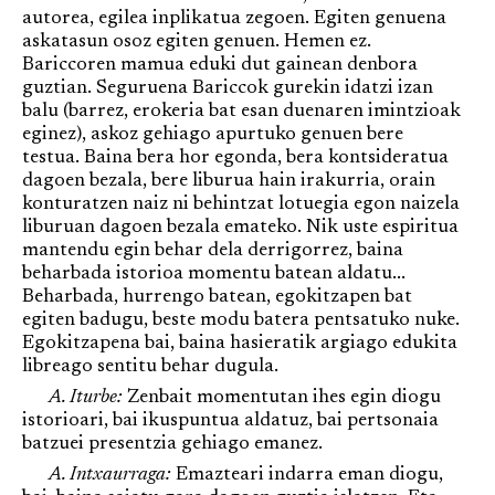
autorea, egilea inplikatua zegoen. Egiten genuena
askatasun osoz egiten genuen. Hemen ez.
Bariccoren mamua eduki dut gainean denbora
guztian. Seguruena Bariccok gurekin idatzi izan
balu (barrez, erokeria bat esan duenaren imintzioak
eginez), askoz gehiago apurtuko genuen bere
testua. Baina bera hor egonda, bera kontsideratua
dagoen bezala, bere liburua hain irakurria, orain
konturatzen naiz ni behintzat lotuegia egon naizela
liburuan dagoen bezala emateko. Nik uste espiritua
mantendu egin behar dela derrigorrez, baina
beharbada istorioa momentu batean aldatu...
Beharbada, hurrengo batean, egokitzapen bat
egiten badugu, beste modu batera pentsatuko nuke.
Egokitzapena bai, baina hasieratik argiago edukita
libreago sentitu behar dugula.
A. Iturbe:
Zenbait momentutan ihes egin diogu
istorioari, bai ikuspuntua aldatuz, bai pertsonaia
batzuei presentzia gehiago emanez.
A. Intxaurraga:
Emazteari indarra eman diogu,