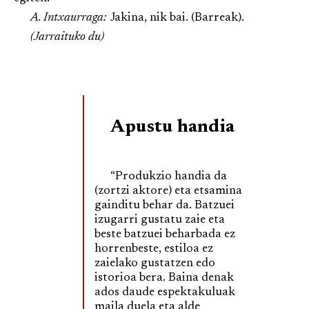
A. Intxaurraga:
Jakina, nik bai. (Barreak).
(Jarraituko du)
Apustu handia
“Produkzio handia da
(zortzi aktore) eta etsamina
gainditu behar da. Batzuei
izugarri gustatu zaie eta
beste batzuei beharbada ez
horrenbeste, estiloa ez
zaielako gustatzen edo
istorioa bera. Baina denak
ados daude espektakuluak
maila duela eta alde