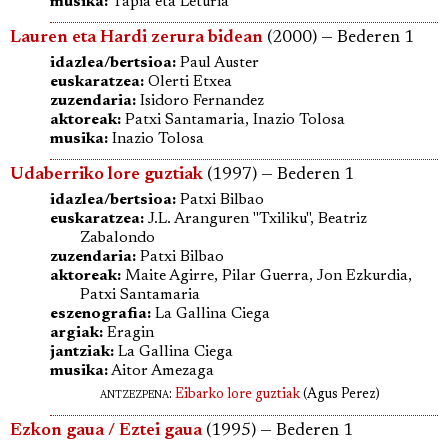
musika:
Tapia eta Leturia
Lauren eta Hardi zerura bidean
(2000) — Bederen 1
idazlea/bertsioa:
Paul Auster
euskaratzea:
Olerti Etxea
zuzendaria:
Isidoro Fernandez
aktoreak:
Patxi Santamaria, Inazio Tolosa
musika:
Inazio Tolosa
Udaberriko lore guztiak
(1997) — Bederen 1
idazlea/bertsioa:
Patxi Bilbao
euskaratzea:
J.L. Aranguren "Txiliku", Beatriz
Zabalondo
zuzendaria:
Patxi Bilbao
aktoreak:
Maite Agirre, Pilar Guerra, Jon Ezkurdia,
Patxi Santamaria
eszenografia:
La Gallina Ciega
argiak:
Eragin
jantziak:
La Gallina Ciega
musika:
Aitor Amezaga
antzezpena
:
Eibarko lore guztiak
(Agus Perez)
Ezkon gaua / Eztei gaua
(1995) — Bederen 1