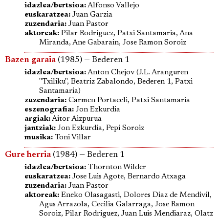
idazlea/bertsioa:
Alfonso Vallejo
euskaratzea:
Juan Garzia
zuzendaria:
Juan Pastor
aktoreak:
Pilar Rodriguez, Patxi Santamaria, Ana
Miranda, Ane Gabarain, Jose Ramon Soroiz
Bazen garaia
(1985) — Bederen 1
idazlea/bertsioa:
Anton Chejov (J.L. Aranguren
"Txiliku", Beatriz Zabalondo, Bederen 1, Patxi
Santamaria)
zuzendaria:
Carmen Portaceli, Patxi Santamaria
eszenografia:
Jon Ezkurdia
argiak:
Aitor Aizpurua
jantziak:
Jon Ezkurdia, Pepi Soroiz
musika:
Toni Villar
Gure herria
(1984) — Bederen 1
idazlea/bertsioa:
Thornton Wilder
euskaratzea:
Jose Luis Agote, Bernardo Atxaga
zuzendaria:
Juan Pastor
aktoreak:
Eneko Olasagasti, Dolores Diaz de Mendivil,
Agus Arrazola, Cecilia Galarraga, Jose Ramon
Soroiz, Pilar Rodriguez, Juan Luis Mendiaraz, Olatz