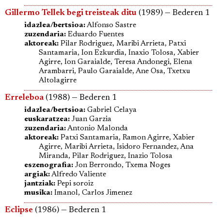
Gillermo Tellek begi treisteak ditu
(1989) — Bederen 1
idazlea/bertsioa:
Alfonso Sastre
zuzendaria:
Eduardo Fuentes
aktoreak:
Pilar Rodriguez, Maribi Arrieta, Patxi
Santamaria, Ion Ezkurdia, Inaxio Tolosa, Xabier
Agirre, Ion Garaialde, Teresa Andonegi, Elena
Arambarri, Paulo Garaialde, Ane Osa, Txetxu
Altolagirre
Erreleboa
(1988) — Bederen 1
idazlea/bertsioa:
Gabriel Celaya
euskaratzea:
Juan Garzia
zuzendaria:
Antonio Malonda
aktoreak:
Patxi Santamaria, Ramon Agirre, Xabier
Agirre, Maribi Arrieta, Isidoro Fernandez, Ana
Miranda, Pilar Rodriguez, Inazio Tolosa
eszenografia:
Jon Berrondo, Txema Noges
argiak:
Alfredo Valiente
jantziak:
Pepi soroiz
musika:
Imanol, Carlos Jimenez
Eclipse
(1986) — Bederen 1