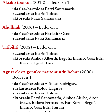
Aktibo toxikoa
(2012) — Bederen 1
idazlea/bertsioa:
Patxi Santamaria
zuzendaria:
Inazio Tolosa
aktoreak:
Patxi Santamaria
Ahulkiak
(2006) — Bederen 1
idazlea/bertsioa:
Harkaitz Cano
zuzendaria:
Patxi Santamaria
Titibiliti
(2002) — Bederen 1
zuzendaria:
Inazio Tolosa
aktoreak:
Ainhoa Alberdi, Begoña Blanco, Goiz Eder
Iturain, Egoitz Lasa
Agureok ez genuke maitemindu behar
(2000) —
Bederen 1
idazlea/bertsioa:
Alfonso Rodriguez
euskaratzea:
Koldo Izagirre
zuzendaria:
Inazio Tolosa
aktoreak:
Patxi Santamaria, Ainhoa Aierbe, Aitor
Mazo, Isidoro Fernandez, Esti Korta, Begoña
Blanco, Goiz Eder Iturain