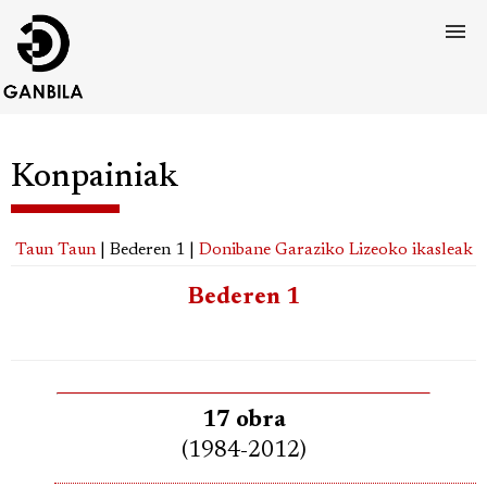
Konpainiak
Taun Taun
| Bederen 1 |
Donibane Garaziko Lizeoko ikasleak
Bederen 1
17 obra
(1984-2012)