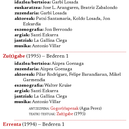
idazlea/bertsioa:
Garbi Losada
euskaratzea:
Jose L. Aranguren, Beatriz Zabalondo
zuzendaria:
Garbi Losada
aktoreak:
Patxi Santamaria, Koldo Losada, Jon
Ezkurdia
eszenografia:
Jon Berrondo
argiak:
Santi Ezkurra
jantziak:
La Gallina Ciega
musika:
Antonio Villar
Zu(t)gabe
(1995) — Bederen 1
idazlea/bertsioa:
Aizpea Goenaga
zuzendaria:
Aizpea Goenaga
aktoreak:
Pilar Rodriguez, Felipe Barandiaran, Mikel
Garmendia
eszenografia:
Walter Kruise
argiak:
Santi Ezkurra
jantziak:
La Gallina Ciega
musika:
Antonio Villar
antzezpena
:
Gogor(r)apenak
(Agus Perez)
teatro testuak:
Zu(t)gabe
(1995)
Errenta
(1994) — Bederen 1