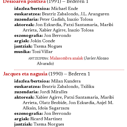
Desioaren pontxea
(1991) — Bederen 1
idazlea/bertsioa:
Michael Ende
euskaratzea:
Beatriz Zabalondo, J.L. Aranguren
zuzendaria:
Peter Gadish, Inazio Tolosa
aktoreak:
Jon Ezkurdia, Patxi Santamaria, Maribi
Arrieta, Xabier Agirre, Inazio Tolosa
eszenografia:
Jon Berrondo
argiak:
Jokin Conde
jantziak:
Txema Nogues
musika:
Toni Villar
antzezpena
:
Malasombra anaiak
(Javier Alonso
Alvarado)
Jacques eta nagusia
(1990) — Bederen 1
idazlea/bertsioa:
Milan Kundera
euskaratzea:
Beatriz Zabalondo, Txiliku
zuzendaria:
Jordi Miralles
aktoreak:
Xabier Agirre, Patxi Santamaria, Maribi
Arrieta, Olatz Beobide, Jon Ezkurdia, Anjel M.
Alkain, Idoia Sagarzazu
eszenografia:
Jon Berrondo
argiak:
Ricard Martinez
jantziak:
Txema Norgues