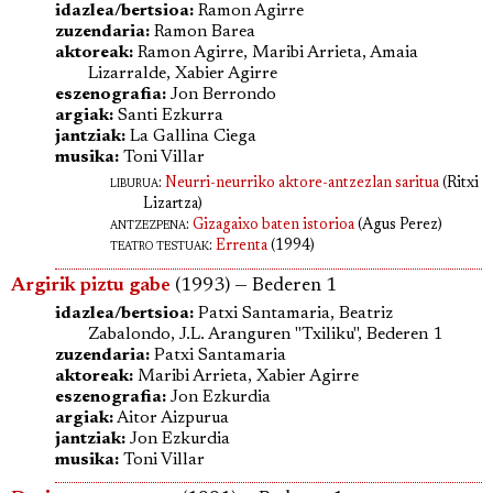
idazlea/bertsioa:
Ramon Agirre
zuzendaria:
Ramon Barea
aktoreak:
Ramon Agirre, Maribi Arrieta, Amaia
Lizarralde, Xabier Agirre
eszenografia:
Jon Berrondo
argiak:
Santi Ezkurra
jantziak:
La Gallina Ciega
musika:
Toni Villar
liburua
:
Neurri-neurriko aktore-antzezlan saritua
(Ritxi
Lizartza)
antzezpena
:
Gizagaixo baten istorioa
(Agus Perez)
teatro testuak:
Errenta
(1994)
Argirik piztu gabe
(1993) — Bederen 1
idazlea/bertsioa:
Patxi Santamaria, Beatriz
Zabalondo, J.L. Aranguren "Txiliku", Bederen 1
zuzendaria:
Patxi Santamaria
aktoreak:
Maribi Arrieta, Xabier Agirre
eszenografia:
Jon Ezkurdia
argiak:
Aitor Aizpurua
jantziak:
Jon Ezkurdia
musika:
Toni Villar