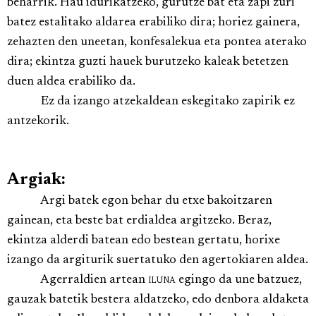
beharrik. Hau idurikatzeko, gurutze bat eta zapi zuri
batez estalitako aldarea erabiliko dira; horiez gainera,
zehazten den uneetan, konfesalekua eta pontea aterako
dira; ekintza guzti hauek burutzeko kaleak betetzen
duen aldea erabiliko da.
Ez da izango atzekaldean eskegitako zapirik ez
antzekorik.
Argiak:
Argi batek egon behar du etxe bakoitzaren
gainean, eta beste bat erdialdea argitzeko. Beraz,
ekintza alderdi batean edo bestean gertatu, horixe
izango da argiturik suertatuko den agertokiaren aldea.
Agerraldien artean
iluna
egingo da une batzuez,
gauzak batetik bestera aldatzeko, edo denbora aldaketa