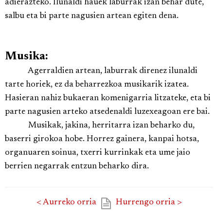
adierazteko. Ilunaldi hauek laburrak izan behar dute,
salbu eta bi parte nagusien artean egiten dena.
Musika:
Agerraldien artean, laburrak direnez ilunaldi
tarte horiek, ez da beharrezkoa musikarik izatea.
Hasieran nahiz bukaeran komenigarria litzateke, eta bi
parte nagusien arteko atsedenaldi luzexeagoan ere bai.
Musikak, jakina, herritarra izan beharko du,
baserri girokoa hobe. Horrez gainera, kanpai hotsa,
organuaren soinua, txerri kurrinkak eta ume jaio
berrien negarrak entzun beharko dira.
< Aurreko orria
Hurrengo orria >