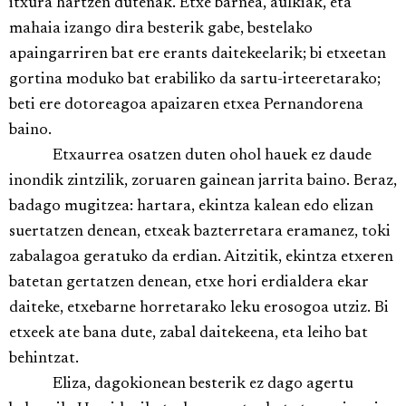
itxura hartzen dutenak. Etxe barnea, aulkiak, eta
mahaia izango dira besterik gabe, bestelako
apaingarriren bat ere erants daitekeelarik; bi etxeetan
gortina moduko bat erabiliko da sartu-irteeretarako;
beti ere dotoreagoa apaizaren etxea Pernandorena
baino.
Etxaurrea osatzen duten ohol hauek ez daude
inondik zintzilik, zoruaren gainean jarrita baino. Beraz,
badago mugitzea: hartara, ekintza kalean edo elizan
suertatzen denean, etxeak bazterretara eramanez, toki
zabalagoa geratuko da erdian. Aitzitik, ekintza etxeren
batetan gertatzen denean, etxe hori erdialdera ekar
daiteke, etxebarne horretarako leku erosogoa utziz. Bi
etxeek ate bana dute, zabal daitekeena, eta leiho bat
behintzat.
Eliza, dagokionean besterik ez dago agertu