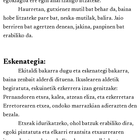
egokiagoa ere egin ahal izango litzateke.
Haurretan, gutxienez mutil bat behar da, baina
hobe litzateke pare bat, neska-mutilak, balira. Jaio
berriren bat agertzen denean, jakina, panpinen bat
erabiliko da.
Eskenategia:
Ekitaldi bakarra dugu eta eskenategi bakarra,
baina zenbait alderdi dituena. Ikuslearen aldetik
begiratuta, eskuinetik ezkerrera izan genitzake:
Pernandoren etxea, kalea, atzean eliza, eta ezkerretara
Erretorearen etxea, ondoko marrazkian adierazten den
bezala.
Etxeak idurikatzeko, ohol batzuk erabiliko dira,
egoki pintatuta eta elkarri erantsita etxaurrearen