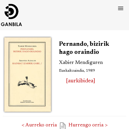
Pernando, bizirik
hago oraindio
Xabier Mendiguren
Euskaltzaindia, 1989
[aurkibidea]
< Aurreko orria
Hurrengo orria >