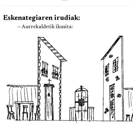
Eskenategiaren irudiak:
— Aurrekaldetik ikusita: