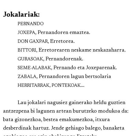
Jokalariak:
PERNANDO
,
Pernandoren emaztea.
JOXEPA
,
Erretorea.
DON GAXPAR
,
Erretorearen neskame neskazaharra.
BITTORI
,
Pernandorenak.
GURASOAK
,
Pernando eta Joxeparenak.
SEME-ALABAK
,
Pernandoren lagun bertsolaria
ZABALA
...
HERRITARRAK, PONTEKOAK
Lau jokalari nagusiez gainerako heldu guztien
antzezpena bi lagunen artean burutzeko modukoa da:
bata gizonezkoa, bestea emakumezkoa, itxura
desberdinak hartuz. Jende gehiago balego, banaketa