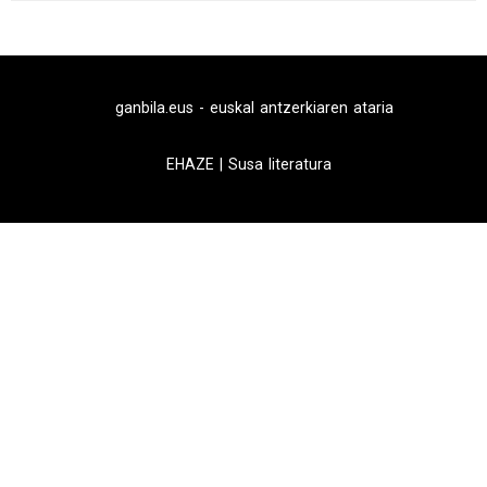
ganbila.eus - euskal antzerkiaren ataria
EHAZE
|
Susa literatura