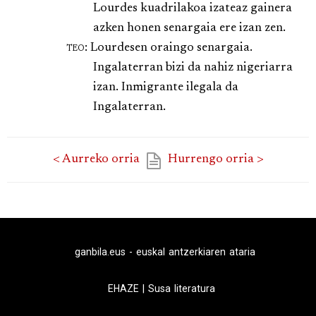
Lourdes kuadrilakoa izateaz gainera
azken honen senargaia ere izan zen.
teo:
Lourdesen oraingo senargaia.
Ingalaterran bizi da nahiz nigeriarra
izan. Inmigrante ilegala da
Ingalaterran.
< Aurreko orria
Hurrengo orria >
ganbila.eus - euskal antzerkiaren ataria
EHAZE
|
Susa literatura