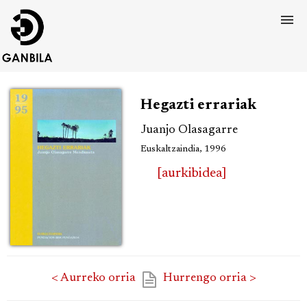
Hegazti errariak
Juanjo Olasagarre
Euskaltzaindia, 1996
[aurkibidea]
< Aurreko orria
Hurrengo orria >