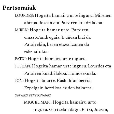
Pertsonaiak
Hogeita hamairu urte inguru. Mirenen
LOURDES:
ahizpa. Josean eta Patxiren kuadrilakoa.
Hogeita hamar urte. Patxiren
MIREN:
emazte/andregaia. Iruñean bizi da
Patxirekin, beren etxea izanen da
eskenatokia.
Hogeita hamairu urte inguru.
PATXI:
Hogeita hamar urte inguru. Lourdes eta
JOSEAN:
Patxiren kuadrilakoa. Homosexuala.
Hogeita bi urte. Euskaldun berria.
JON:
Ezpelgain herrikoa ez den bakarra.
off-eko
pertsonaiak:
Hogeita hamairu urte
MIGUEL MARI:
inguru. Gartzelan dago. Patxi, Josean,