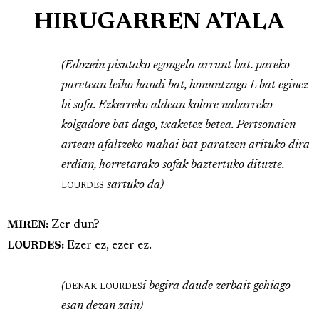
HIRUGARREN ATALA
(Edozein pisutako egongela arrunt bat. pareko
paretean leiho handi bat, honuntzago L bat eginez
bi sofa. Ezkerreko aldean kolore nabarreko
kolgadore bat dago, txaketez betea. Pertsonaien
artean afaltzeko mahai bat paratzen arituko dira
erdian, horretarako sofak baztertuko dituzte.
lourdes
sartuko da)
Zer dun?
MIREN:
Ezer ez, ezer ez.
LOURDES:
(
denak
lourdes
i begira daude zerbait gehiago
esan dezan zain)