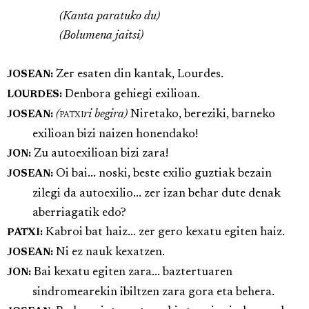
(Kanta paratuko du)
(Bolumena jaitsi)
Zer esaten din kantak, Lourdes.
JOSEAN:
Denbora gehiegi exilioan.
LOURDES:
(
patxi
ri begira)
Niretako, bereziki, barneko
JOSEAN:
exilioan bizi naizen honendako!
Zu autoexilioan bizi zara!
JON:
Oi bai... noski, beste exilio guztiak bezain
JOSEAN:
zilegi da autoexilio... zer izan behar dute denak
aberriagatik edo?
Kabroi bat haiz... zer gero kexatu egiten haiz.
PATXI:
Ni ez nauk kexatzen.
JOSEAN:
Bai kexatu egiten zara... baztertuaren
JON:
sindromearekin ibiltzen zara gora eta behera.