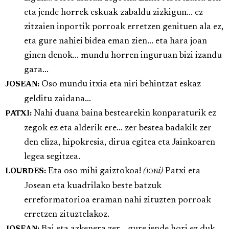
eta jende horrek eskuak zabaldu zizkigun... ez
zitzaien inportik porroak erretzen genituen ala ez,
eta gure nahiei bidea eman zien... eta hara joan
ginen denok... mundu horren inguruan bizi izandu
gara...
Oso mundu itxia eta niri behintzat eskaz
JOSEAN:
gelditu zaidana...
Nahi duana baina bestearekin konparaturik ez
PATXI:
zegok ez eta alderik ere... zer bestea badakik zer
den eliza, hipokresia, dirua egitea eta Jainkoaren
legea segitzea.
Eta oso mihi gaiztokoa!
(
jon
i)
Patxi eta
LOURDES:
Josean eta kuadrilako beste batzuk
erreformatorioa eraman nahi zituzten porroak
erretzen zituztelakoz.
Bai eta azkenera zer... gure jende hori ez duk