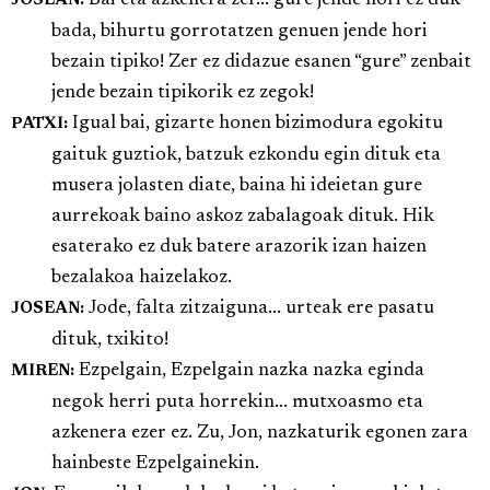
JOSEAN:
bada, bihurtu gorrotatzen genuen jende hori
bezain tipiko! Zer ez didazue esanen “gure” zenbait
jende bezain tipikorik ez zegok!
Igual bai, gizarte honen bizimodura egokitu
PATXI:
gaituk guztiok, batzuk ezkondu egin dituk eta
musera jolasten diate, baina hi ideietan gure
aurrekoak baino askoz zabalagoak dituk. Hik
esaterako ez duk batere arazorik izan haizen
bezalakoa haizelakoz.
Jode, falta zitzaiguna... urteak ere pasatu
JOSEAN:
dituk, txikito!
Ezpelgain, Ezpelgain nazka nazka eginda
MIREN:
negok herri puta horrekin... mutxoasmo eta
azkenera ezer ez. Zu, Jon, nazkaturik egonen zara
hainbeste Ezpelgainekin.