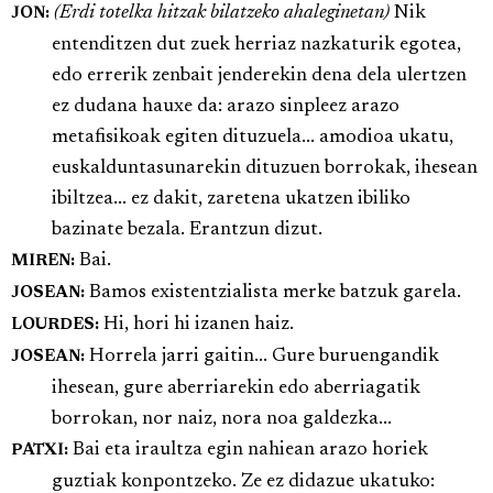
(Erdi totelka hitzak bilatzeko ahaleginetan)
Nik
JON:
entenditzen dut zuek herriaz nazkaturik egotea,
edo errerik zenbait jenderekin dena dela ulertzen
ez dudana hauxe da: arazo sinpleez arazo
metafisikoak egiten dituzuela... amodioa ukatu,
euskalduntasunarekin dituzuen borrokak, ihesean
ibiltzea... ez dakit, zaretena ukatzen ibiliko
bazinate bezala. Erantzun dizut.
Bai.
MIREN:
Bamos existentzialista merke batzuk garela.
JOSEAN:
Hi, hori hi izanen haiz.
LOURDES:
Horrela jarri gaitin... Gure buruengandik
JOSEAN:
ihesean, gure aberriarekin edo aberriagatik
borrokan, nor naiz, nora noa galdezka...
Bai eta iraultza egin nahiean arazo horiek
PATXI:
guztiak konpontzeko. Ze ez didazue ukatuko: