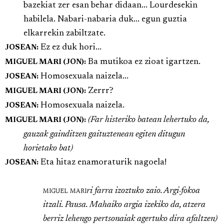
bazekiat zer esan behar didaan... Lourdesekin
habilela. Nabari-nabaria duk... egun guztia
elkarrekin zabiltzate.
Ez ez duk hori...
JOSEAN:
Ba mutikoa ez zioat igartzen.
MIGUEL MARI (JON):
Homosexuala naizela...
JOSEAN:
Zerrr?
MIGUEL MARI (JON):
Homosexuala naizela.
JOSEAN:
(Far histeriko batean lehertuko da,
MIGUEL MARI (JON):
gauzak gainditzen gaituztenean egiten ditugun
horietako bat)
Eta hitaz enamoraturik nagoela!
JOSEAN:
miguel mari
ri farra izoztuko zaio. Argi-fokoa
itzali. Pausa. Mahaiko argia izekiko da, atzera
berriz lehengo pertsonaiak agertuko dira afaltzen)