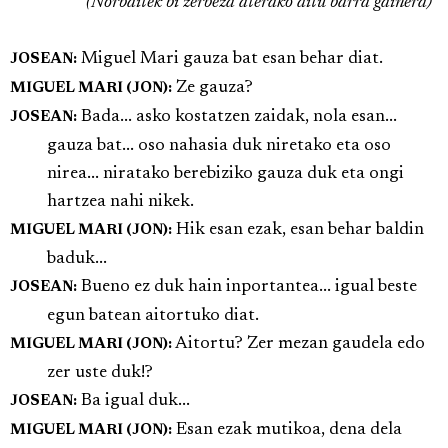
(Norbaitek bi zerbeza aterako ditu barra gainera)
Miguel Mari gauza bat esan behar diat.
JOSEAN:
Ze gauza?
MIGUEL MARI (JON):
Bada... asko kostatzen zaidak, nola esan...
JOSEAN:
gauza bat... oso nahasia duk niretako eta oso
nirea... niratako berebiziko gauza duk eta ongi
hartzea nahi nikek.
Hik esan ezak, esan behar baldin
MIGUEL MARI (JON):
baduk...
Bueno ez duk hain inportantea... igual beste
JOSEAN:
egun batean aitortuko diat.
Aitortu? Zer mezan gaudela edo
MIGUEL MARI (JON):
zer uste duk!?
Ba igual duk...
JOSEAN:
Esan ezak mutikoa, dena dela
MIGUEL MARI (JON):