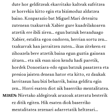
dute hor gelditzeak ekarritako kalteak sufritzea
ze horrekin kitto egin eta bizimoduz aldatzea
baino. Konparazio bat Miguel Mari detenitu
zutenean txakurrak Xabier gure kuadrilakoaren
atzetik ere ibili ziren... egun batzuk beranduago
Xabier, estalita egon ondoren, herrian sortu zen...
txakurrak han jarraitzen zuten... ikus zitekeen ez
zihoazela bere atzetik baina egun guztia gainean
zituen... eta nik esan nion kendu hadi paretik,
hordek Donostiara-edo egun batzuk pasatzera eta
presioa jaisten denean hator eta kitto, ez daukak
larritasun hau bizi beharrik, baina gelditu egin
zen... Horri esaten diot nik baserriko mentalitatea.
Niretako aldegiteak arazoak atzeratu besterik
MIREN:
ez ditik egiten. Hik esaten diok baserriko
mentalitatea zezenari adarretatik heltzeari...