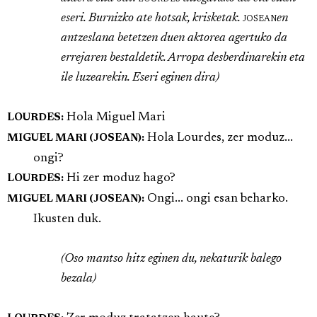
eseri. Burnizko ate hotsak, krisketak.
josean
en
antzeslana betetzen duen aktorea agertuko da
errejaren bestaldetik. Arropa desberdinarekin eta
ile luzearekin. Eseri eginen dira)
Hola Miguel Mari
LOURDES:
Hola Lourdes, zer moduz...
MIGUEL MARI (JOSEAN):
ongi?
Hi zer moduz hago?
LOURDES:
Ongi... ongi esan beharko.
MIGUEL MARI (JOSEAN):
Ikusten duk.
(Oso mantso hitz eginen du, nekaturik balego
bezala)