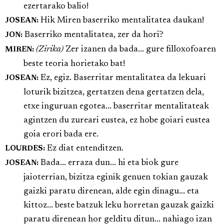
ezertarako balio!
Hik Miren baserriko mentalitatea daukan!
JOSEAN:
Baserriko mentalitatea, zer da hori?
JON:
(Zirika)
Zer izanen da bada... gure filloxofoaren
MIREN:
beste teoria horietako bat!
Ez, egiz. Baserritar mentalitatea da lekuari
JOSEAN:
loturik bizitzea, gertatzen dena gertatzen dela,
etxe inguruan egotea... baserritar mentalitateak
agintzen du zureari eustea, ez hobe goiari eustea
goia erori bada ere.
Ez diat entenditzen.
LOURDES:
Bada... erraza dun... hi eta biok gure
JOSEAN:
jaioterrian, bizitza eginik genuen tokian gauzak
gaizki paratu direnean, alde egin dinagu... eta
kittoz... beste batzuk leku horretan gauzak gaizki
paratu direnean hor gelditu ditun... nahiago izan