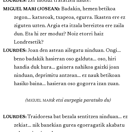
Zer moduz tratatzen haute?
LOURDES:
Badakin, hemen betikoa
MIGUEL MARI (JOSEAN):
zegon... katxeoak, txapeoa, egurra. Ikasten ere ez
ziguten uzten. Argia eta itzala bereiztea ere zaila
dun. Eta hi zer moduz? Noiz etorri haiz
Londresetik?
Joan den astean ailegatu ninduan. Ongi...
LOURDES:
beno badakik hasieran oso galduta... oso, hiri
handia duk hura... gainera nahikoa gaizki joan
ninduan, deprimitu antzean... ez nauk betikoan
hasiko baina... hasieran oso gogorra izan zuan.
(
miguel mari
k etsi aurpegia paratuko du)
Traidoresa bat bezala sentitzen ninduan... ez
LOURDES:
zekiat... nik banekian gurea egoeragatik akabatu