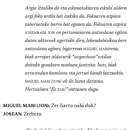
Argia itzaliko da eta eskenatokiaren eskubi aldera
argi-foko urdin bat izekiko da. Fokoaren azpian
tabernetako barra bat egonen da. Fokoaren azpira
josean
eta
jon
-en pertsonaiaren antzeslana egiten
duten aktoreak agertuko dira, lehendabizikoa bere
antzeslana eginez, bigarrena
miguel mari
rena,
biak arropez aldaturik “sospechoso” estiloa
deituko genukeen moduan jantzita: hots, biak
arrastodun kamiseta eta jertsei handi batzuekin.
miguel mari
(
jon
)-ek ile luzea darama.
Hertzainen “Ee txo!” entzunen dugu.
Zer hartu nahi duk?
MIGUEL MARI (JON):
Zerbeza.
JOSEAN: