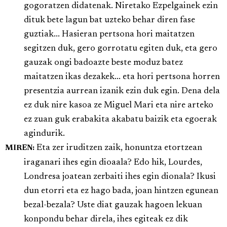
gogoratzen didatenak. Niretako Ezpelgainek ezin
dituk bete lagun bat uzteko behar diren fase
guztiak... Hasieran pertsona hori maitatzen
segitzen duk, gero gorrotatu egiten duk, eta gero
gauzak ongi badoazte beste moduz batez
maitatzen ikas dezakek... eta hori pertsona horren
presentzia aurrean izanik ezin duk egin. Dena dela
ez duk nire kasoa ze Miguel Mari eta nire arteko
ez zuan guk erabakita akabatu baizik eta egoerak
agindurik.
Eta zer iruditzen zaik, honuntza etortzean
MIREN:
iraganari ihes egin dioaala? Edo hik, Lourdes,
Londresa joatean zerbaiti ihes egin dionala? Ikusi
dun etorri eta ez hago bada, joan hintzen egunean
bezal-bezala? Uste diat gauzak hagoen lekuan
konpondu behar direla, ihes egiteak ez dik