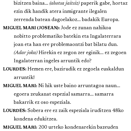
bizitzen baina...
(ahotsa jaitsiz)
paperik gabe, hortaz
ezin dik handik atera inmigrante ilegalen
zerrenda batean dagoelakoz... badakik Europa.
Jode ez zunan nahikoa
MIGUEL MARI (JOSEAN):
nobitto problematiko batekin eta Ingalaterrara
joan eta han ere problemaontzi bat bilatu dun.
(Adar joka)
Hirekin ez zegon zer eginik... ez zegoen
Ingalaterran ingeles arruntik edo?
Hemen ere, bazirudik ez zegoela euskaldun
LOURDES:
arruntik!
Ni hik uste baino arruntagoa naun...
MIGUEL MARI:
egoera zeukanat espezial samarra... samarra
bakarrik ez oso espeziala.
Sobera ere ez zaik espeziala iruditzen 48ko
LOURDES:
kondena edukitzea.
200 urteko kondenarekin bazeuden
MIGUEL MARI: