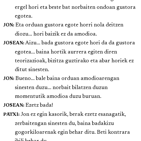
ergel hori eta beste bat norbaiten ondoan gustora
egotea.
Eta orduan gustora egote horri nola deitzen
JON:
diozu... hori baizik ez da amodioa.
Aizu... bada gustora egote hori da da gustora
JOSEAN:
egotea... baina hortik aurrera egiten diren
teorizazioak, bizitza guztirako eta abar horiek ez
ditut sinesten.
Bueno... bale baina orduan amodioarengan
JON:
sinesten duzu... norbait bilatzen duzun
momentutik amodioa duzu buruan.
Ezetz bada!
JOSEAN:
Jon ez egin kasorik, berak ezetz esanagatik,
PATXI:
zerbaitengan sinesten du, baina badakizu
gogorkiloarenak egin behar ditu. Beti kontrara