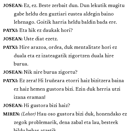
Ez, ez. Beste zerbait dun. Dun lekutik mugitu
JOSEAN:
gabe heldu den guztiari eustea aldegin baino
lehenago. Goitik harria heldu baldin bada ere.
Eta hik ez daukak hori?
PATXI:
Uste diat ezetz.
JOSEAN:
Hire arazoa, ordea, duk mentalitate hori ez
PATXI:
duala eta ez izateagatik zigortzen duala hire
burua.
Nik nire burua zigortu?
JOSEAN:
Ez zera! Hi Iruñeara etorri haiz bizitzera baina
PATXI:
ez haiz hemen gustora bizi. Ezin duk herria utzi
izana eraman!
Hi gustora bizi haiz?
JOSEAN:
(Lehor)
Hau oso gustora bizi duk, honendako ez
MIREN:
zegok problemarik, dena zabal eta lau, besteek
bildu behar atzetik.