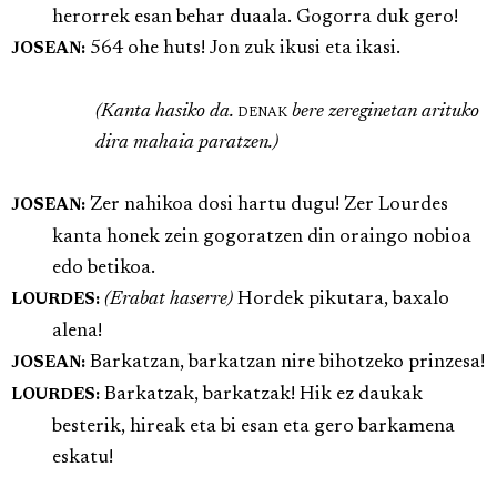
herorrek esan behar duaala. Gogorra duk gero!
564 ohe huts! Jon zuk ikusi eta ikasi.
JOSEAN:
(Kanta hasiko da.
denak
bere zereginetan arituko
dira mahaia paratzen.)
Zer nahikoa dosi hartu dugu! Zer Lourdes
JOSEAN:
kanta honek zein gogoratzen din oraingo nobioa
edo betikoa.
(Erabat haserre)
Hordek pikutara, baxalo
LOURDES:
alena!
Barkatzan, barkatzan nire bihotzeko prinzesa!
JOSEAN:
Barkatzak, barkatzak! Hik ez daukak
LOURDES:
besterik, hireak eta bi esan eta gero barkamena
eskatu!