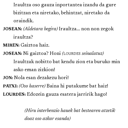
Iraultza oso gauza inportantea izandu da gure
bizitzan eta niretako, behintzat, niretako da
oraindik.
(Aldetara begira)
Iraultza... non non zegok
JOSEAN:
iraultza?
Gaiztoa haiz.
MIREN:
Ni gaiztoa? Honi
(
lourdes
seinalatuz)
JOSEAN:
Iraultzak nobitto bat kendu zion eta buruko min
asko eman zizkion!
Nola esan dezakezu hori!
JON:
(Oso haserre)
Baina hi putakume bat haiz!
PATXI:
Edozein gauza esatera jarririk hago!
LOURDES:
(Hiru interbenzio hauek bat bestearen atzetik
doaz oso azkar esanda)