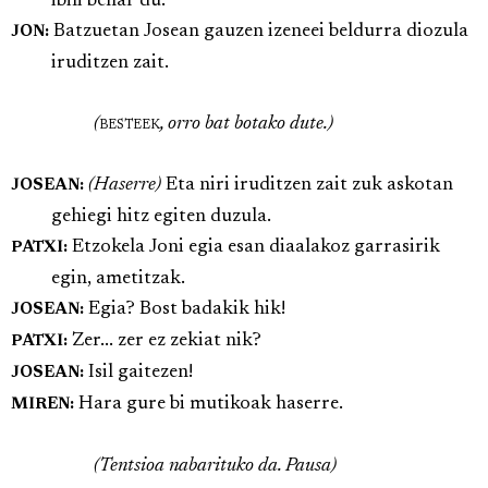
ibili behar du.
Batzuetan Josean gauzen izeneei beldurra diozula
JON:
iruditzen zait.
(
besteek
, orro bat botako dute.)
(Haserre)
Eta niri iruditzen zait zuk askotan
JOSEAN:
gehiegi hitz egiten duzula.
Etzokela Joni egia esan diaalakoz garrasirik
PATXI:
egin, ametitzak.
Egia? Bost badakik hik!
JOSEAN:
Zer... zer ez zekiat nik?
PATXI:
Isil gaitezen!
JOSEAN:
Hara gure bi mutikoak haserre.
MIREN:
(Tentsioa nabarituko da. Pausa)