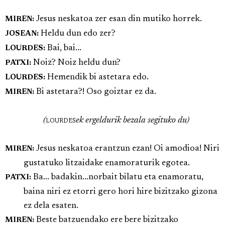
Jesus neskatoa zer esan din mutiko horrek.
MIREN:
Heldu dun edo zer?
JOSEAN:
Bai, bai...
LOURDES:
Noiz? Noiz heldu dun?
PATXI:
Hemendik bi astetara edo.
LOURDES:
Bi astetara?! Oso goiztar ez da.
MIREN:
(
lourdes
ek ergeldurik bezala segituko du)
Jesus neskatoa erantzun ezan! Oi amodioa! Niri
MIREN:
gustatuko litzaidake enamoraturik egotea.
Ba... badakin...norbait bilatu eta enamoratu,
PATXI:
baina niri ez etorri gero hori hire bizitzako gizona
ez dela esaten.
Beste batzuendako ere bere bizitzako
MIREN: