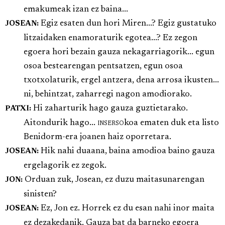
emakumeak izan ez baina...
Egiz esaten dun hori Miren...? Egiz gustatuko
JOSEAN:
litzaidaken enamoraturik egotea...? Ez zegon
egoera hori bezain gauza nekagarriagorik... egun
osoa bestearengan pentsatzen, egun osoa
txotxolaturik, ergel antzera, dena arrosa ikusten...
ni, behintzat, zaharregi nagon amodiorako.
Hi zaharturik hago gauza guztietarako.
PATXI:
Aitondurik hago...
inserso
koa ematen duk eta listo
Benidorm-era joanen haiz oporretara.
Hik nahi duaana, baina amodioa baino gauza
JOSEAN:
ergelagorik ez zegok.
Orduan zuk, Josean, ez duzu maitasunarengan
JON:
sinisten?
Ez, Jon ez. Horrek ez du esan nahi inor maita
JOSEAN:
ez dezakedanik. Gauza bat da barneko egoera