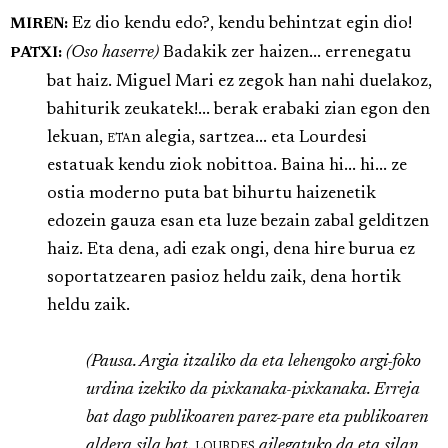
Ez dio kendu edo?, kendu behintzat egin dio!
MIREN:
(Oso haserre)
Badakik zer haizen... errenegatu
PATXI:
bat haiz. Miguel Mari ez zegok han nahi duelakoz,
bahiturik zeukatek!... berak erabaki zian egon den
lekuan,
eta
n alegia, sartzea... eta Lourdesi
estatuak kendu ziok nobittoa. Baina hi... hi... ze
ostia moderno puta bat bihurtu haizenetik
edozein gauza esan eta luze bezain zabal gelditzen
haiz. Eta dena, adi ezak ongi, dena hire burua ez
soportatzearen pasioz heldu zaik, dena hortik
heldu zaik.
(Pausa. Argia itzaliko da eta lehengoko argi-foko
urdina izekiko da pixkanaka-pixkanaka. Erreja
bat dago publikoaren parez-pare eta publikoaren
aldera sila bat.
lourdes
ailegatuko da eta silan