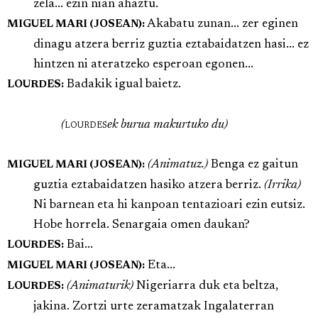
zela... ezin nian ahaztu.
Akabatu zunan... zer eginen
MIGUEL MARI (JOSEAN):
dinagu atzera berriz guztia eztabaidatzen hasi... ez
hintzen ni ateratzeko esperoan egonen...
Badakik igual baietz.
LOURDES:
(
lourdes
ek burua makurtuko du)
(Animatuz.)
Benga ez gaitun
MIGUEL MARI (JOSEAN):
guztia eztabaidatzen hasiko atzera berriz.
(Irrika)
Ni barnean eta hi kanpoan tentazioari ezin eutsiz.
Hobe horrela. Senargaia omen daukan?
Bai...
LOURDES:
Eta...
MIGUEL MARI (JOSEAN):
(Animaturik)
Nigeriarra duk eta beltza,
LOURDES:
jakina. Zortzi urte zeramatzak Ingalaterran