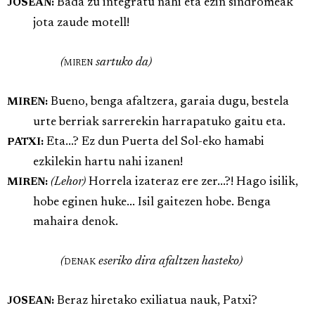
Bada zu integratu nahi eta ezin sindromeak
JOSEAN:
jota zaude motell!
(
miren
sartuko da)
Bueno, benga afaltzera, garaia dugu, bestela
MIREN:
urte berriak sarrerekin harrapatuko gaitu eta.
Eta...? Ez dun Puerta del Sol-eko hamabi
PATXI:
ezkilekin hartu nahi izanen!
(Lehor)
Horrela izateraz ere zer...?! Hago isilik,
MIREN:
hobe eginen huke... Isil gaitezen hobe. Benga
mahaira denok.
(
denak
eseriko dira afaltzen hasteko)
Beraz hiretako exiliatua nauk, Patxi?
JOSEAN: