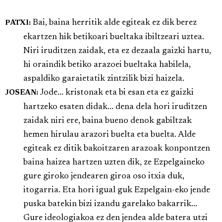
Bai, baina herritik alde egiteak ez dik berez
PATXI:
ekartzen hik betikoari bueltaka ibiltzeari uztea.
Niri iruditzen zaidak, eta ez dezaala gaizki hartu,
hi oraindik betiko arazoei bueltaka habilela,
aspaldiko garaietatik zintzilik bizi haizela.
Jode... kristonak eta bi esan eta ez gaizki
JOSEAN:
hartzeko esaten didak... dena dela hori iruditzen
zaidak niri ere, baina bueno denok gabiltzak
hemen hirulau arazori buelta eta buelta. Alde
egiteak ez ditik bakoitzaren arazoak konpontzen
baina haizea hartzen uzten dik, ze Ezpelgaineko
gure giroko jendearen giroa oso itxia duk,
itogarria. Eta hori igual guk Ezpelgain-eko jende
puska batekin bizi izandu garelako bakarrik...
Gure ideologiakoa ez den jendea alde batera utzi