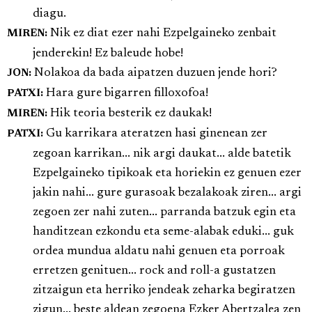
diagu.
Nik ez diat ezer nahi Ezpelgaineko zenbait
MIREN:
jenderekin! Ez baleude hobe!
Nolakoa da bada aipatzen duzuen jende hori?
JON:
Hara gure bigarren filloxofoa!
PATXI:
Hik teoria besterik ez daukak!
MIREN:
Gu karrikara ateratzen hasi ginenean zer
PATXI:
zegoan karrikan... nik argi daukat... alde batetik
Ezpelgaineko tipikoak eta horiekin ez genuen ezer
jakin nahi... gure gurasoak bezalakoak ziren... argi
zegoen zer nahi zuten... parranda batzuk egin eta
handitzean ezkondu eta seme-alabak eduki... guk
ordea mundua aldatu nahi genuen eta porroak
erretzen genituen... rock and roll-a gustatzen
zitzaigun eta herriko jendeak zeharka begiratzen
zigun... beste aldean zegoena Ezker Abertzalea zen