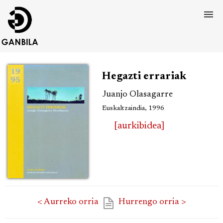
Hegazti errariak
Juanjo Olasagarre
Euskaltzaindia, 1996
[aurkibidea]
< Aurreko orria
Hurrengo orria >