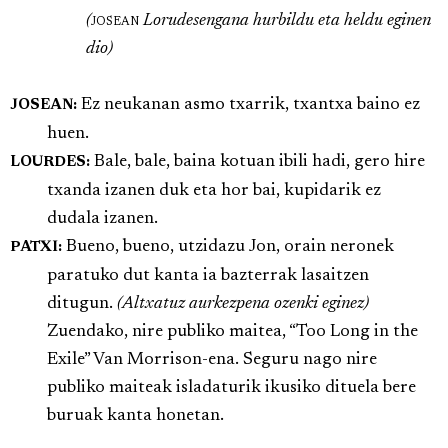
(
josean
Lorudesengana hurbildu eta heldu eginen
dio)
Ez neukanan asmo txarrik, txantxa baino ez
JOSEAN:
huen.
Bale, bale, baina kotuan ibili hadi, gero hire
LOURDES:
txanda izanen duk eta hor bai, kupidarik ez
dudala izanen.
Bueno, bueno, utzidazu Jon, orain neronek
PATXI:
paratuko dut kanta ia bazterrak lasaitzen
ditugun.
(Altxatuz aurkezpena ozenki eginez)
Zuendako, nire publiko maitea, “Too Long in the
Exile” Van Morrison-ena. Seguru nago nire
publiko maiteak isladaturik ikusiko dituela bere
buruak kanta honetan.