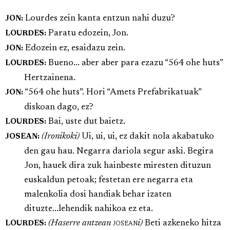
Lourdes zein kanta entzun nahi duzu?
JON:
Paratu edozein, Jon.
LOURDES:
Edozein ez, esaidazu zein.
JON:
Bueno... aber aber para ezazu “564 ohe huts”
LOURDES:
Hertzainena.
“564 ohe huts”. Hori “Amets Prefabrikatuak”
JON:
diskoan dago, ez?
Bai, uste dut baietz.
LOURDES:
(Ironikoki)
Ui, ui, ui, ez dakit nola akabatuko
JOSEAN:
den gau hau. Negarra dariola segur aski. Begira
Jon, hauek dira zuk hainbeste miresten dituzun
euskaldun petoak; festetan ere negarra eta
malenkolia dosi handiak behar izaten
dituzte...lehendik nahikoa ez eta.
(Haserre antzean
josean
i)
Beti azkeneko hitza
LOURDES: