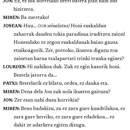
Ez, ez nik horrelako herri batera joan nahi dut
JON:
bizitzera.
Ba zuretako!
MIREN:
Hau...
(
jon
seinalatuz)
Honi euskaldun
JOSEAN:
zaharrak dauden tokia paradisua iruditzen zaion!
Honendako ez zegon euskaldunak baino gauza
etnikoagorik. Zer, pottoko, ikusten diguzu
rh
a
zainetan barna txalapartari trinki tranka eginez?
Hi nahikoa duk. Zuk ez egin kasorik honi.
LOURDES:
Bestela jatorra da...
Bestelarik ez bilatu, ordea, ez dauka eta.
PATXI:
Dena dela Jon zuk nola ikusten gaituzu?
MIREN:
Zer esan nahi duzu horrekin?
JON:
Beno badakizu, zu ez zara gure kuadrilakoa, ez
MIREN:
zara gure herriko, ez zara gure edadekoa... ez
dakit ze adarkera egiten dizugu.