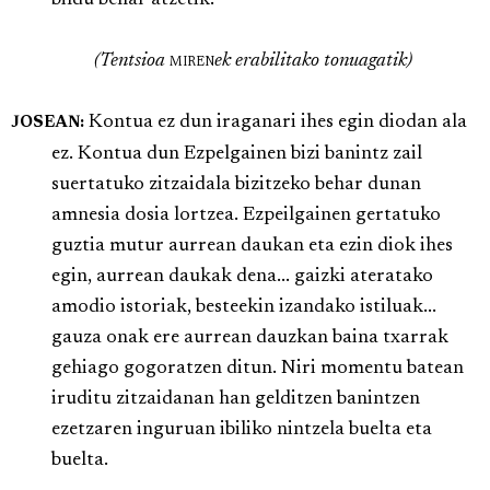
(Tentsioa
miren
ek erabilitako tonuagatik)
Kontua ez dun iraganari ihes egin diodan ala
JOSEAN:
ez. Kontua dun Ezpelgainen bizi banintz zail
suertatuko zitzaidala bizitzeko behar dunan
amnesia dosia lortzea. Ezpeilgainen gertatuko
guztia mutur aurrean daukan eta ezin diok ihes
egin, aurrean daukak dena... gaizki ateratako
amodio istoriak, besteekin izandako istiluak...
gauza onak ere aurrean dauzkan baina txarrak
gehiago gogoratzen ditun. Niri momentu batean
iruditu zitzaidanan han gelditzen banintzen
ezetzaren inguruan ibiliko nintzela buelta eta
buelta.