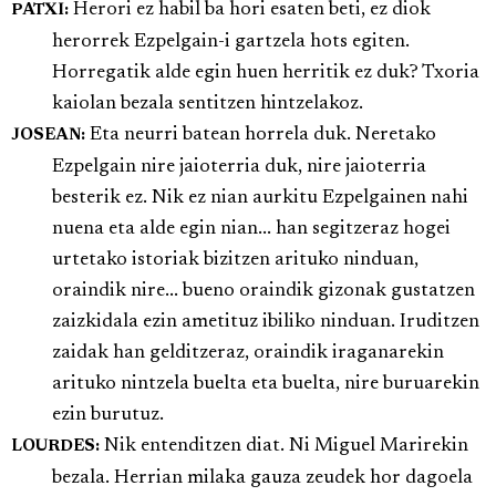
Herori ez habil ba hori esaten beti, ez diok
PATXI:
herorrek Ezpelgain-i gartzela hots egiten.
Horregatik alde egin huen herritik ez duk? Txoria
kaiolan bezala sentitzen hintzelakoz.
Eta neurri batean horrela duk. Neretako
JOSEAN:
Ezpelgain nire jaioterria duk, nire jaioterria
besterik ez. Nik ez nian aurkitu Ezpelgainen nahi
nuena eta alde egin nian... han segitzeraz hogei
urtetako istoriak bizitzen arituko ninduan,
oraindik nire... bueno oraindik gizonak gustatzen
zaizkidala ezin ametituz ibiliko ninduan. Iruditzen
zaidak han gelditzeraz, oraindik iraganarekin
arituko nintzela buelta eta buelta, nire buruarekin
ezin burutuz.
Nik entenditzen diat. Ni Miguel Marirekin
LOURDES:
bezala. Herrian milaka gauza zeudek hor dagoela