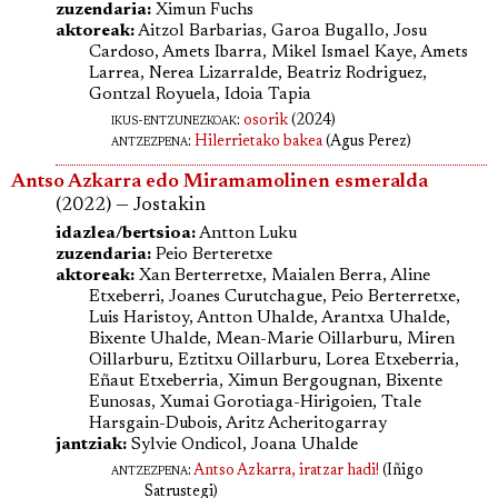
zuzendaria:
Ximun Fuchs
aktoreak:
Aitzol Barbarias, Garoa Bugallo, Josu
Cardoso, Amets Ibarra, Mikel Ismael Kaye, Amets
Larrea, Nerea Lizarralde, Beatriz Rodriguez,
Gontzal Royuela, Idoia Tapia
ikus-entzunezkoak:
osorik
(2024)
antzezpena
:
Hilerrietako bakea
(Agus Perez)
Antso Azkarra edo Miramamolinen esmeralda
(2022) — Jostakin
idazlea/bertsioa:
Antton Luku
zuzendaria:
Peio Berteretxe
aktoreak:
Xan Berterretxe, Maialen Berra, Aline
Etxeberri, Joanes Curutchague, Peio Berterretxe,
Luis Haristoy, Antton Uhalde, Arantxa Uhalde,
Bixente Uhalde, Mean-Marie Oillarburu, Miren
Oillarburu, Eztitxu Oillarburu, Lorea Etxeberria,
Eñaut Etxeberria, Ximun Bergougnan, Bixente
Eunosas, Xumai Gorotiaga-Hirigoien, Ttale
Harsgain-Dubois, Aritz Acheritogarray
jantziak:
Sylvie Ondicol, Joana Uhalde
antzezpena
:
Antso Azkarra, iratzar hadi!
(Iñigo
Satrustegi)