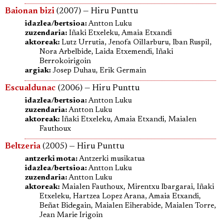
Baionan bizi
(2007) — Hiru Punttu
idazlea/bertsioa:
Antton Luku
zuzendaria:
Iñaki Etxeleku, Amaia Etxandi
aktoreak:
Lutz Urrutia, Jenofa Oillarburu, Iban Ruspil,
Nora Arbelbide, Laida Etxemendi, Iñaki
Berrokoirigoin
argiak:
Josep Duhau, Erik Germain
Escualdunac
(2006) — Hiru Punttu
idazlea/bertsioa:
Antton Luku
zuzendaria:
Antton Luku
aktoreak:
Iñaki Etxeleku, Amaia Etxandi, Maialen
Fauthoux
Beltzeria
(2005) — Hiru Punttu
antzerki mota:
Antzerki musikatua
idazlea/bertsioa:
Antton Luku
zuzendaria:
Antton Luku
aktoreak:
Maialen Fauthoux, Mirentxu Ibargarai, Iñaki
Etxeleku, Hartzea Lopez Arana, Amaia Etxandi,
Beñat Bidegain, Maialen Eiherabide, Maialen Torre,
Jean Marie Irigoin