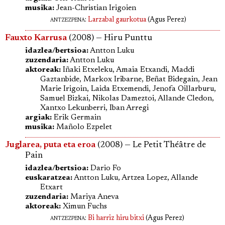
musika:
Jean-Christian Irigoien
antzezpena
:
Larzabal gaurkotua
(Agus Perez)
Fauxto Karrusa
(2008) — Hiru Punttu
idazlea/bertsioa:
Antton Luku
zuzendaria:
Antton Luku
aktoreak:
Iñaki Etxeleku, Amaia Etxandi, Maddi
Gaztanbide, Markox Iribarne, Beñat Bidegain, Jean
Marie Irigoin, Laida Etxemendi, Jenofa Oillarburu,
Samuel Bizkai, Nikolas Dameztoi, Allande Cledon,
Xantxo Lekunberri, Iban Arregi
argiak:
Erik Germain
musika:
Mañolo Ezpelet
Juglarea, puta eta eroa
(2008) — Le Petit Théâtre de
Pain
idazlea/bertsioa:
Dario Fo
euskaratzea:
Antton Luku, Artzea Lopez, Allande
Etxart
zuzendaria:
Mariya Aneva
aktoreak:
Ximun Fuchs
antzezpena
:
Bi harriz hiru bitxi
(Agus Perez)