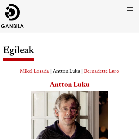
Egileak
Mikel Losada
| Antton Luku |
Bernadette Luro
Antton Luku