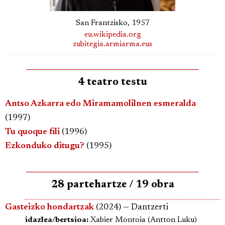
San Frantzisko, 1957
eu.wikipedia.org
zubitegia.armiarma.eus
4 teatro testu
Antso Azkarra edo Miramamolilnen esmeralda
(1997)
Tu quoque fili
(1996)
Ezkonduko ditugu?
(1995)
28 partehartze / 19 obra
Gasteizko hondartzak
(2024) — Dantzerti
idazlea/bertsioa:
Xabier Montoia (Antton Luku)