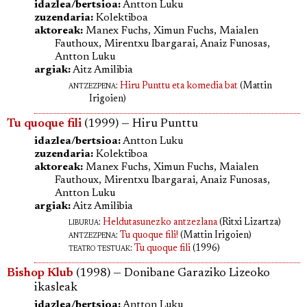
idazlea/bertsioa:
Antton Luku
zuzendaria:
Kolektiboa
aktoreak:
Manex Fuchs, Ximun Fuchs, Maialen
Fauthoux, Mirentxu Ibargarai, Anaiz Funosas,
Antton Luku
argiak:
Aitz Amilibia
antzezpena
:
Hiru Punttu eta komedia bat
(Mattin
Irigoien)
Tu quoque fili
(1999) — Hiru Punttu
idazlea/bertsioa:
Antton Luku
zuzendaria:
Kolektiboa
aktoreak:
Manex Fuchs, Ximun Fuchs, Maialen
Fauthoux, Mirentxu Ibargarai, Anaiz Funosas,
Antton Luku
argiak:
Aitz Amilibia
liburua
:
Heldutasunezko antzezlana
(Ritxi Lizartza)
antzezpena
:
Tu quoque fili!
(Mattin Irigoien)
teatro testuak:
Tu quoque fili
(1996)
Bishop Klub
(1998) — Donibane Garaziko Lizeoko
ikasleak
idazlea/bertsioa:
Antton Luku