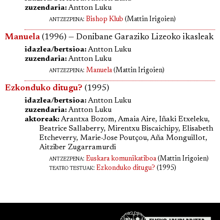
zuzendaria:
Antton Luku
antzezpena
:
Bishop Klub
(Mattin Irigoien)
Manuela
(1996) — Donibane Garaziko Lizeoko ikasleak
idazlea/bertsioa:
Antton Luku
zuzendaria:
Antton Luku
antzezpena
:
Manuela
(Mattin Irigoien)
Ezkonduko ditugu?
(1995)
idazlea/bertsioa:
Antton Luku
zuzendaria:
Antton Luku
aktoreak:
Arantxa Bozom, Amaia Aire, Iñaki Etxeleku,
Beatrice Sallaberry, Mirentxu Biscaichipy, Elisabeth
Etcheverry, Marie-Jose Poutçou, Aña Monguillot,
Aitziber Zugarramurdi
antzezpena
:
Euskara komunikatiboa
(Mattin Irigoien)
teatro testuak:
Ezkonduko ditugu?
(1995)