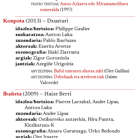
teatro testuak:
Antso Azkarra edo Miramamolilnen
esmeralda
(1997)
Konpota
(2013) — Dxusturi
idazlea/bertsioa:
Philippe Gaulier
euskaratzea:
Antton Luku
zuzendaria:
Pablo Ibarluzea
aktoreak:
Eneritz Artetxe
eszenografia:
Iñaki Ziarrusta
argiak:
Zigor Gorostiola
jantziak:
Azegiñe Urigoitia
antzezpena
:
Bufoi emearen ahotsa zubi
(Oier Guillan)
antzezpena
:
Debekuak eta atrebentziak
(Jaime
Valverde)
Ibañeta
(2009) — Haize Berri
idazlea/bertsioa:
Piarres Larzabal, Ander Lipus,
Antton Luku
zuzendaria:
Ander Lipus
aktoreak:
Ostibarreko antzerkia, Hiru Punttu,
Kitzikatzan-K
eszenografia:
Ainara Gurutxaga, Urko Redondo
argiak:
Oier Ituarte