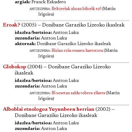
argiak:
Franck Eskudero
antzezpena
:
Beltzeriak ahoan bilorik ez!
(Mattin
Irigoien)
Eroak?
(2005) — Donibane Garaziko Lizeoko ikasleak
idazlea/bertsioa:
Antton Luku
zuzendaria:
Antton Luku
aktoreak:
Donibane Garaziko Lizeoko ikasleak
antzezpena
:
Bizian ezin esanen harrotzea
(Mattin
Irigoien)
Globokop
(2004) — Donibane Garaziko Lizeoko
ikasleak
idazlea/bertsioa:
Antton Luku
zuzendaria:
Antton Luku
antzezpena
:
Bi sosetan saldu tobera zilarra
(Mattin
Irigoien)
Alboblai etnologoa Yuyunbeen herrian
(2002) —
Donibane Garaziko Lizeoko ikasleak
idazlea/bertsioa:
Antton Luku
zuzendaria:
Antton Luku