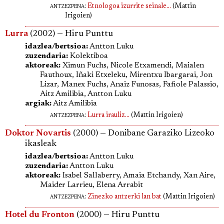
antzezpena
:
Etnologoa izurrite seinale...
(Mattin
Irigoien)
Lurra
(2002) — Hiru Punttu
idazlea/bertsioa:
Antton Luku
zuzendaria:
Kolektiboa
aktoreak:
Ximun Fuchs, Nicole Etxamendi, Maialen
Fauthoux, Iñaki Etxeleku, Mirentxu Ibargarai, Jon
Lizar, Manex Fuchs, Anaiz Funosas, Fafiole Palassio,
Aitz Amilibia, Antton Luku
argiak:
Aitz Amilibia
antzezpena
:
Lurra irauliz...
(Mattin Irigoien)
Doktor Novartis
(2000) — Donibane Garaziko Lizeoko
ikasleak
idazlea/bertsioa:
Antton Luku
zuzendaria:
Antton Luku
aktoreak:
Isabel Sallaberry, Amaia Etchandy, Xan Aire,
Maider Larrieu, Elena Arrabit
antzezpena
:
Zinezko antzerki lan bat
(Mattin Irigoien)
Hotel du Fronton
(2000) — Hiru Punttu