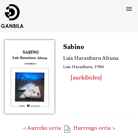
Sabino
Luis Haranburu Altuna
Luis Haranburu, 1986
[aurkibidea]
< Aurreko orria
Hurrengo orria >