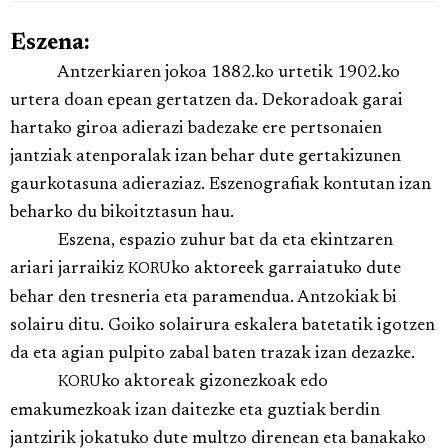
Eszena:
Antzerkiaren jokoa 1882.ko urtetik 1902.ko
urtera doan epean gertatzen da. Dekoradoak garai
hartako giroa adierazi badezake ere pertsonaien
jantziak atenporalak izan behar dute gertakizunen
gaurkotasuna adieraziaz. Eszenografiak kontutan izan
beharko du bikoitztasun hau.
Eszena, espazio zuhur bat da eta ekintzaren
ariari jarraikiz
ko aktoreek garraiatuko dute
KORU
behar den tresneria eta paramendua. Antzokiak bi
solairu ditu. Goiko solairura eskalera batetatik igotzen
da eta agian pulpito zabal baten trazak izan dezazke.
ko aktoreak gizonezkoak edo
KORU
emakumezkoak izan daitezke eta guztiak berdin
jantzirik jokatuko dute multzo direnean eta banakako