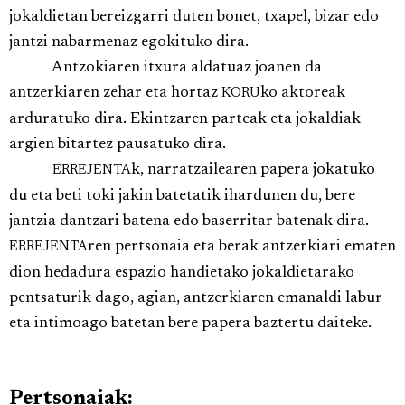
jokaldietan bereizgarri duten bonet, txapel, bizar edo
jantzi nabarmenaz egokituko dira.
Antzokiaren itxura aldatuaz joanen da
antzerkiaren zehar eta hortaz
ko aktoreak
KORU
arduratuko dira. Ekintzaren parteak eta jokaldiak
argien bitartez pausatuko dira.
k, narratzailearen papera jokatuko
ERREJENTA
du eta beti toki jakin batetatik ihardunen du, bere
jantzia dantzari batena edo baserritar batenak dira.
ren pertsonaia eta berak antzerkiari ematen
ERREJENTA
dion hedadura espazio handietako jokaldietarako
pentsaturik dago, agian, antzerkiaren emanaldi labur
eta intimoago batetan bere papera baztertu daiteke.
Pertsonaiak: