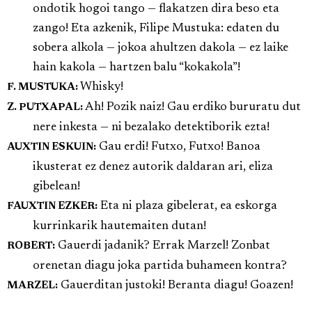
ondotik hogoi tango — flakatzen dira beso eta
zango! Eta azkenik, Filipe Mustuka: edaten du
sobera alkola — jokoa ahultzen dakola — ez laike
hain kakola — hartzen balu “kokakola”!
Whisky!
F. MUSTUKA:
Ah! Pozik naiz! Gau erdiko bururatu dut
Z. PUTXAPAL:
nere inkesta — ni bezalako detektiborik ezta!
Gau erdi! Futxo, Futxo! Banoa
AUXTIN ESKUIN:
ikusterat ez denez autorik daldaran ari, eliza
gibelean!
Eta ni plaza gibelerat, ea eskorga
FAUXTIN EZKER:
kurrinkarik hautemaiten dutan!
Gauerdi jadanik? Errak Marzel! Zonbat
ROBERT:
orenetan diagu joka partida buhameen kontra?
Gauerditan justoki! Beranta diagu! Goazen!
MARZEL: