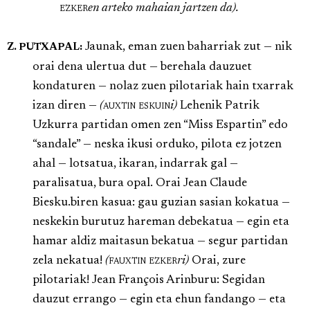
ezker
en arteko mahaian jartzen da).
Jaunak, eman zuen baharriak zut — nik
Z. PUTXAPAL:
orai dena ulertua dut — berehala dauzuet
kondaturen — nolaz zuen pilotariak hain txarrak
izan diren —
(
auxtin eskuin
i)
Lehenik Patrik
Uzkurra partidan omen zen “Miss Espartin” edo
“sandale” — neska ikusi orduko, pilota ez jotzen
ahal — lotsatua, ikaran, indarrak gal —
paralisatua, bura opal. Orai Jean Claude
Biesku.biren kasua: gau guzian sasian kokatua —
neskekin burutuz hareman debekatua — egin eta
hamar aldiz maitasun bekatua — segur partidan
zela nekatua!
(
fauxtin ezker
ri)
Orai, zure
pilotariak! Jean François Arinburu: Segidan
dauzut errango — egin eta ehun fandango — eta