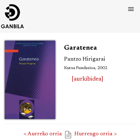
Garatenea
Pantzo Hirigarai
Kutxa Fundazioa, 2002
[aurkibidea]
< Aurreko orria
Hurrengo orria >