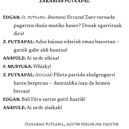
ZAKARIAS PUTXAPAL
(
z. putxapal
ikustean)
Errazu! Zure turnada
EDGAR:
pagatzen duzia mutiko hauer? Denak egarrituak
dira!
Ados bainan edariak eman basoetan —
Z. PUTXAPAL:
gatzik gabe aldi huntan!
Ai urde zikina!
ANATOLE:
Whisky!
F. MUSTUKA:
(
edgar
i)
Pilota partida ahalgengarri
Z. PUTXAPAL:
haren bezperan — dantzaldia izan da hemen
berean!
Bai! Diru sartze gutti haatik!
EDGAR:
Ai urde zinikak!
ANATOLE:
(
zakarias putxapal
,
auxtin eskuin
eta
fauxtin