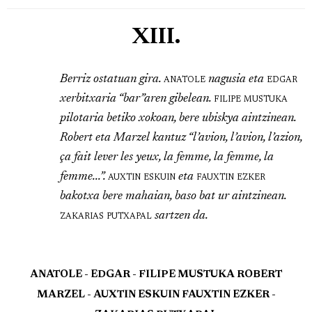
XIII.
Berriz ostatuan gira.
anatole
nagusia eta
edgar
xerbitxaria “bar”aren gibelean.
filipe mustuka
pilotaria betiko xokoan, bere ubiskya aintzinean.
Robert eta Marzel kantuz “l’avion, l’avion, l’azion,
ça fait lever les yeux, la femme, la femme, la
femme...”.
auxtin eskuin
eta
fauxtin ezker
bakotxa bere mahaian, baso bat ur aintzinean.
zakarias putxapal
sartzen da.
ANATOLE - EDGAR - FILIPE MUSTUKA ROBERT
MARZEL - AUXTIN ESKUIN FAUXTIN EZKER -