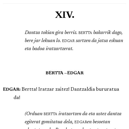
XIV.
Dantza tokian gira berriz.
bertta
bakarrik dago,
bere jar lekuan lo.
edgar
sartzen da jatsa eskuan
eta badoa iratzartzerat.
BERTTA —EDGAR
Bertta! Iratzar zaitez! Dantzaldia bururatua
EDGAR:
da!
(Orduan
bertta
iratzartzen da eta ustez dantza
egiterat gomitatua dela,
edgar
en besoetan