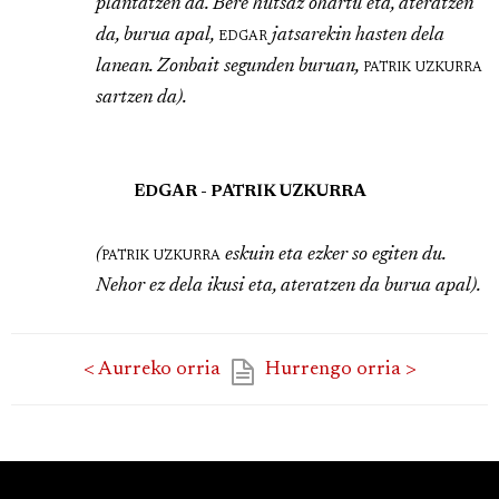
plantatzen da. Bere hutsaz ohartu eta, ateratzen
da, burua apal,
edgar
jatsarekin hasten dela
lanean. Zonbait segunden buruan,
patrik uzkurra
sartzen da).
EDGAR - PATRIK UZKURRA
(
patrik uzkurra
eskuin eta ezker so egiten du.
Nehor ez dela ikusi eta, ateratzen da burua apal).
< Aurreko orria
Hurrengo orria >