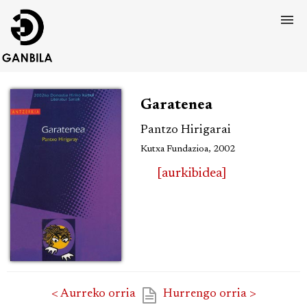
Garatenea
Pantzo Hirigarai
Kutxa Fundazioa, 2002
[aurkibidea]
< Aurreko orria
Hurrengo orria >