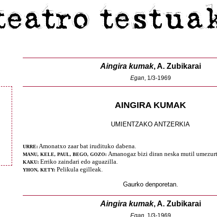
Aingira kumak
, A. Zubikarai
Egan
, 1/3-1969
AINGIRA KUMAK
UMIENTZAKO ANTZERKIA
Amonatxo zaar bat irudituko dabena.
URRE:
Amanogaz bizi diran neska mutil umezurt
MANU, KELE, PAUL, BEGO, GOZO:
Erriko zaindari edo aguazilla.
KAKU:
Pelikula egilleak.
YHON, KETY:
Gaurko denporetan.
Aingira kumak
, A. Zubikarai
Egan
, 1/3-1969