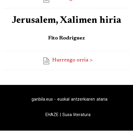
Jerusalem, Xalimen hiria
Fito Rodriguez
Hurrengo orria >
ganbila.eus - euskal antzerkiaren ataria
EHAZE
|
Susa literatura