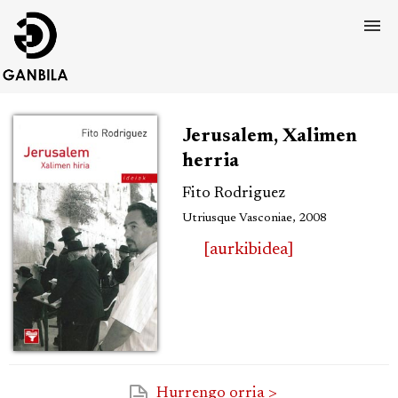
Jerusalem, Xalimen
herria
Fito Rodriguez
Utriusque Vasconiae, 2008
[aurkibidea]
Hurrengo orria >