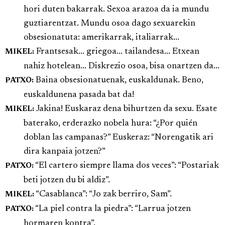
hori duten bakarrak. Sexoa arazoa da ia mundu
guztiarentzat. Mundu osoa dago sexuarekin
obsesionatuta: amerikarrak, italiarrak...
Frantsesak... griegoa... tailandesa... Etxean
MIKEL:
nahiz hotelean... Diskrezio osoa, bisa onartzen da...
Baina obsesionatuenak, euskaldunak. Beno,
PATXO:
euskaldunena pasada bat da!
Jakina! Euskaraz dena bihurtzen da sexu. Esate
MIKEL:
baterako, erderazko nobela hura: “¿Por quién
doblan las campanas?” Euskeraz: “Norengatik ari
dira kanpaia jotzen?”
“El cartero siempre llama dos veces”: “Postariak
PATXO:
beti jotzen du bi aldiz”.
“Casablanca”: “Jo zak berriro, Sam”.
MIKEL:
“La piel contra la piedra”: “Larrua jotzen
PATXO:
hormaren kontra”.