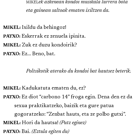
mikel
ek azkenean kondoi musikala lurrera bota
eta gainean saltoak ematen ixiltzen da.
Ixildu da behingoz!
MIKEL:
Eskerrak ez zenuela ipinita.
PATXO:
Zuk ez duzu kondoirik?
MIKEL:
Ez... Beno, bat.
PATXO:
Poltsikotik aterako du kondoi bat hautsez beterik.
Kadukatuta ematen du, ez?
MIKEL:
Ez diot “carbono 14” froga egin. Dena den ez da
PATXO:
sexua praktikatzeko, baizik eta gure patua
gogoratzeko: “Zenbat hauts, eta ze polbo gutxi”.
Hori da hautsa!
(Putz eginez)
MIKEL:
Bai.
(Eztula egiten du)
PATXO: