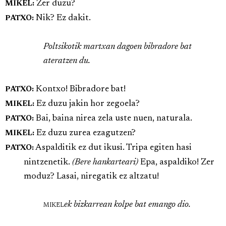
Zer duzu?
MIKEL:
Nik? Ez dakit.
PATXO:
Poltsikotik martxan dagoen bibradore bat
ateratzen du.
Kontxo! Bibradore bat!
PATXO:
Ez duzu jakin hor zegoela?
MIKEL:
Bai, baina nirea zela uste nuen, naturala.
PATXO:
Ez duzu zurea ezagutzen?
MIKEL:
Aspalditik ez dut ikusi. Tripa egiten hasi
PATXO:
nintzenetik.
(Bere hankarteari)
Epa, aspaldiko! Zer
moduz? Lasai, niregatik ez altzatu!
mikel
ek bizkarrean kolpe bat emango dio.