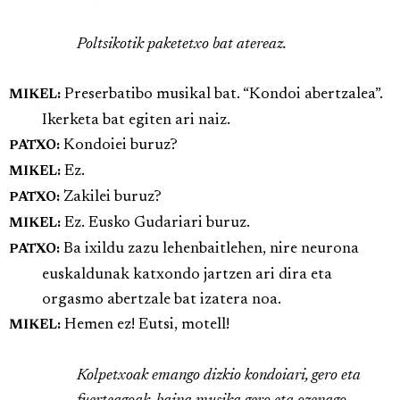
Poltsikotik paketetxo bat atereaz.
Preserbatibo musikal bat. “Kondoi abertzalea”.
MIKEL:
Ikerketa bat egiten ari naiz.
Kondoiei buruz?
PATXO:
Ez.
MIKEL:
Zakilei buruz?
PATXO:
Ez. Eusko Gudariari buruz.
MIKEL:
Ba ixildu zazu lehenbaitlehen, nire neurona
PATXO:
euskaldunak katxondo jartzen ari dira eta
orgasmo abertzale bat izatera noa.
Hemen ez! Eutsi, motell!
MIKEL:
Kolpetxoak emango dizkio kondoiari, gero eta