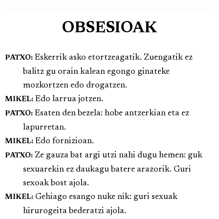
OBSESIOAK
Eskerrik asko etortzeagatik. Zuengatik ez
PATXO:
balitz gu orain kalean egongo ginateke
mozkortzen edo drogatzen.
Edo larrua jotzen.
MIKEL:
Esaten den bezela: hobe antzerkian eta ez
PATXO:
lapurretan.
Edo fornizioan.
MIKEL:
Ze gauza bat argi utzi nahi dugu hemen: guk
PATXO:
sexuarekin ez daukagu batere arazorik. Guri
sexoak bost ajola.
Gehiago esango nuke nik: guri sexuak
MIKEL:
hirurogeita bederatzi ajola.