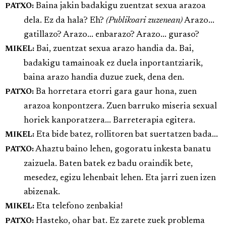
Baina jakin badakigu zuentzat sexua arazoa
PATXO:
dela. Ez da hala? Eh?
(Publikoari zuzenean)
Arazo...
gatillazo? Arazo... enbarazo? Arazo... guraso?
Bai, zuentzat sexua arazo handia da. Bai,
MIKEL:
badakigu tamainoak ez duela inportantziarik,
baina arazo handia duzue zuek, dena den.
Ba horretara etorri gara gaur hona, zuen
PATXO:
arazoa konpontzera. Zuen barruko miseria sexual
horiek kanporatzera... Barreterapia egitera.
Eta bide batez, rollitoren bat suertatzen bada...
MIKEL:
Ahaztu baino lehen, gogoratu inkesta banatu
PATXO:
zaizuela. Baten batek ez badu oraindik bete,
mesedez, egizu lehenbait lehen. Eta jarri zuen izen
abizenak.
Eta telefono zenbakia!
MIKEL:
Hasteko, ohar bat. Ez zarete zuek problema
PATXO: