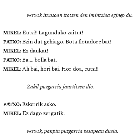
patxo
k itxasoan itotzen den imintzioa egingo du.
Eutsi!! Lagunduko zaitut!
MIKEL:
Ezin dut gehiago. Bota flotadore bat!
PATXO:
Ez daukat!
MIKEL:
Ba.... bolla bat.
PATXO:
Ah bai, hori bai. Hor doa, eutsi!!
MIKEL:
Zakil puzgarria jaurtitzen dio.
Eskerrik asko.
PATXO:
Ez dago zergatik.
MIKEL:
patxo
k, panpin puzgarria besapean duela.