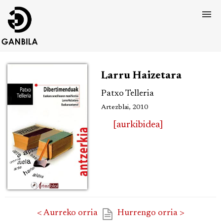
Larru Haizetara
Patxo Telleria
Artezblai, 2010
[aurkibidea]
< Aurreko orria
Hurrengo orria >