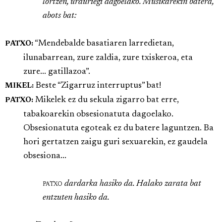
lortzen, urduriegi dagoelako. Musikarekin batera,
abots bat:
“Mendebalde basatiaren larredietan,
PATXO:
ilunabarrean, zure zaldia, zure txiskeroa, eta
zure... gatillazoa”.
Beste “Zigarruz interruptus” bat!
MIKEL:
Mikelek ez du sekula zigarro bat erre,
PATXO:
tabakoarekin obsesionatuta dagoelako.
Obsesionatuta egoteak ez du batere laguntzen. Ba
hori gertatzen zaigu guri sexuarekin, ez gaudela
obsesiona...
patxo
dardarka hasiko da. Halako zarata bat
entzuten hasiko da.