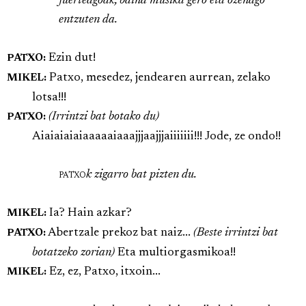
fuerteagoak, baina musika gero eta ozenago
entzuten da.
Ezin dut!
PATXO:
Patxo, mesedez, jendearen aurrean, zelako
MIKEL:
lotsa!!!
(Irrintzi bat botako du)
PATXO:
Aiaiaiaiaiaaaaaiaaajjjaajjjaiiiiiii!!! Jode, ze ondo!!
patxo
k zigarro bat pizten du.
Ia? Hain azkar?
MIKEL:
Abertzale prekoz bat naiz...
(Beste irrintzi bat
PATXO:
botatzeko zorian)
Eta multiorgasmikoa!!
Ez, ez, Patxo, itxoin...
MIKEL: