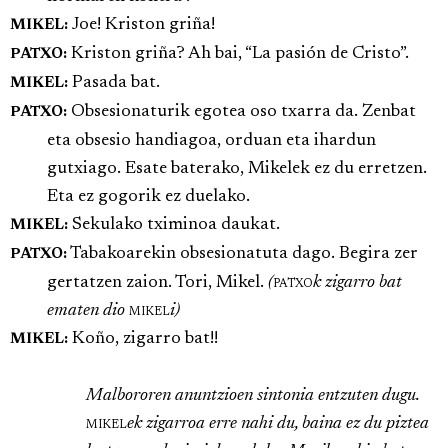
Joe! Kriston griña!
MIKEL:
Kriston griña? Ah bai, “La pasión de Cristo”.
PATXO:
Pasada bat.
MIKEL:
Obsesionaturik egotea oso txarra da. Zenbat
PATXO:
eta obsesio handiagoa, orduan eta ihardun
gutxiago. Esate baterako, Mikelek ez du erretzen.
Eta ez gogorik ez duelako.
Sekulako tximinoa daukat.
MIKEL:
Tabakoarekin obsesionatuta dago. Begira zer
PATXO:
gertatzen zaion. Tori, Mikel.
(
patxo
k zigarro bat
ematen dio
mikel
i)
Koño, zigarro bat!!
MIKEL:
Malbororen anuntzioen sintonia entzuten dugu.
mikel
ek zigarroa erre nahi du, baina ez du piztea