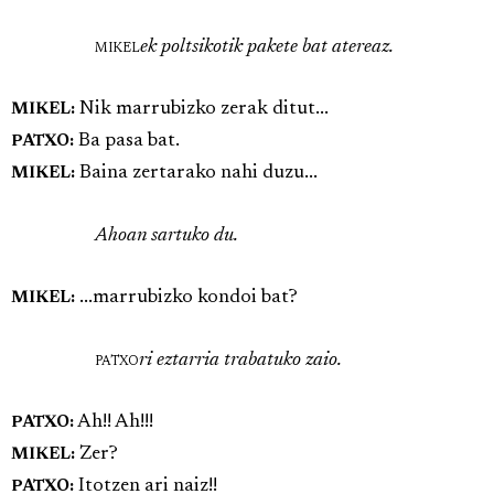
mikel
ek poltsikotik pakete bat atereaz.
Nik marrubizko zerak ditut...
MIKEL:
Ba pasa bat.
PATXO:
Baina zertarako nahi duzu...
MIKEL:
Ahoan sartuko du.
...marrubizko kondoi bat?
MIKEL:
patxo
ri eztarria trabatuko zaio.
Ah!! Ah!!!
PATXO:
Zer?
MIKEL:
Itotzen ari naiz!!
PATXO: