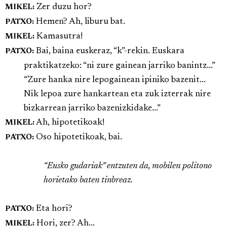
Zer duzu hor?
MIKEL:
Hemen? Ah, liburu bat.
PATXO:
Kamasutra!
MIKEL:
Bai, baina euskeraz, “k”-rekin. Euskara
PATXO:
praktikatzeko: “ni zure gainean jarriko banintz...”
“Zure hanka nire lepogainean ipiniko bazenit...
Nik lepoa zure hankartean eta zuk izterrak nire
bizkarrean jarriko bazenizkidake...”
Ah, hipotetikoak!
MIKEL:
Oso hipotetikoak, bai.
PATXO:
“Eusko gudariak” entzuten da, mobilen politono
horietako baten tinbreaz.
Eta hori?
PATXO:
Hori, zer? Ah...
MIKEL: