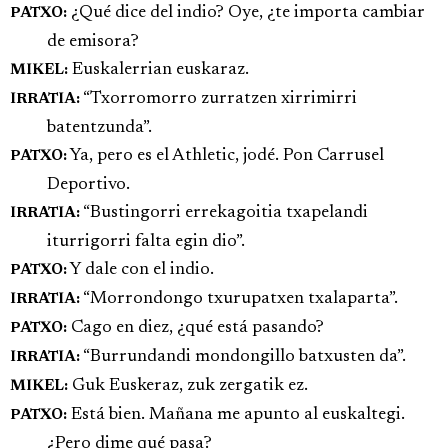
¿Qué dice del indio? Oye, ¿te importa cambiar
PATXO:
de emisora?
Euskalerrian euskaraz.
MIKEL:
“Txorromorro zurratzen xirrimirri
IRRATIA:
batentzunda”.
Ya, pero es el Athletic, jodé. Pon Carrusel
PATXO:
Deportivo.
“Bustingorri errekagoitia txapelandi
IRRATIA:
iturrigorri falta egin dio”.
Y dale con el indio.
PATXO:
“Morrondongo txurupatxen txalaparta”.
IRRATIA:
Cago en diez, ¿qué está pasando?
PATXO:
“Burrundandi mondongillo batxusten da”.
IRRATIA:
Guk Euskeraz, zuk zergatik ez.
MIKEL:
Está bien. Mañana me apunto al euskaltegi.
PATXO:
¿Pero dime qué pasa?