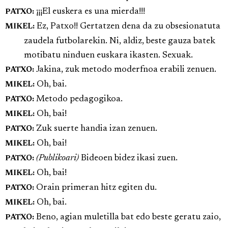
¡¡¡El euskera es una mierda!!!
PATXO:
Ez, Patxo!! Gertatzen dena da zu obsesionatuta
MIKEL:
zaudela futbolarekin. Ni, aldiz, beste gauza batek
motibatu ninduen euskara ikasten. Sexuak.
Jakina, zuk metodo moderfnoa erabili zenuen.
PATXO:
Oh, bai.
MIKEL:
Metodo pedagogikoa.
PATXO:
Oh, bai!
MIKEL:
Zuk suerte handia izan zenuen.
PATXO:
Oh, bai!
MIKEL:
(Publikoari)
Bideoen bidez ikasi zuen.
PATXO:
Oh, bai!
MIKEL:
Orain primeran hitz egiten du.
PATXO:
Oh, bai.
MIKEL:
Beno, agian muletilla bat edo beste geratu zaio,
PATXO: