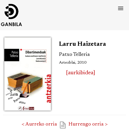
Larru Haizetara
Patxo Telleria
Artezblai, 2010
[aurkibidea]
< Aurreko orria
Hurrengo orria >