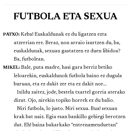
FUTBOLA ETA SEXUA
Keba! Euskaldunak ez du ligatzen ezta
PATXO:
atzerrian ere. Beraz, non arraio isurtzen du, ba,
euskaldunak, sexuan gastatzen ez duen libidoa?
Ba, futbolean.
Bale, puta madre, hasi gara berriz betiko
MIKEL:
leloarekin, euskaldunok futbola baino ez dugula
buruan, eta ez dakit zer eta ez dakit nor...
Ixildu zaitez, jode, bestela txartel gorria aterako
dizut. Ojo, nirekin topiko horrek ez du balio.
Niri futbola, lo justo. Niri sexua. Bua! sexuan
krak bat naiz. Egia esan bankillo gehiegi berotzen
dut. Eh! baina bakarkako “entrenamenduetan”