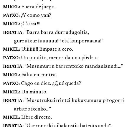
Fuera de juego.
MIKEL:
¿Y como van?
PATXO:
¡¡Tsssst!!!
MIKEL:
“Barra barra durrudugoitia,
IRRATIA:
gurrutxurtuuuuuu!!! eta kanporaaaaa!”
Uiiiiiii!! Empate a cero.
MIKEL:
Un puntito, menos da una piedra.
PATXO:
“Musumurru barrentxeko mandanlaundi...”
IRRATIA:
Falta en contra.
MIKEL:
Cago en diez. ¿Qué queda?
PATXO:
Un minuto.
MIKEL:
“Musutruku irrintzi kukuxumusu pitogorri
IRRATIA:
arbitrotxenko...”
Libre directo.
MIKEL:
“Garronoski aibalaostia batentxunda”.
IRRATIA: