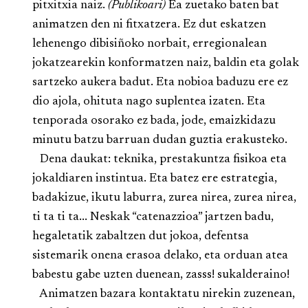
pitxitxia naiz.
(Publikoari)
Ea zuetako baten bat
animatzen den ni fitxatzera. Ez dut eskatzen
lehenengo dibisiñoko norbait, erregionalean
jokatzearekin konformatzen naiz, baldin eta golak
sartzeko aukera badut. Eta nobioa baduzu ere ez
dio ajola, ohituta nago suplentea izaten. Eta
tenporada osorako ez bada, jode, emaizkidazu
minutu batzu barruan dudan guztia erakusteko.
Dena daukat: teknika, prestakuntza fisikoa eta
jokaldiaren instintua. Eta batez ere estrategia,
badakizue, ikutu laburra, zurea nirea, zurea nirea,
ti ta ti ta... Neskak “catenazzioa” jartzen badu,
hegaletatik zabaltzen dut jokoa, defentsa
sistemarik onena erasoa delako, eta orduan atea
babestu gabe uzten duenean, zasss! sukalderaino!
Animatzen bazara kontaktatu nirekin zuzenean,