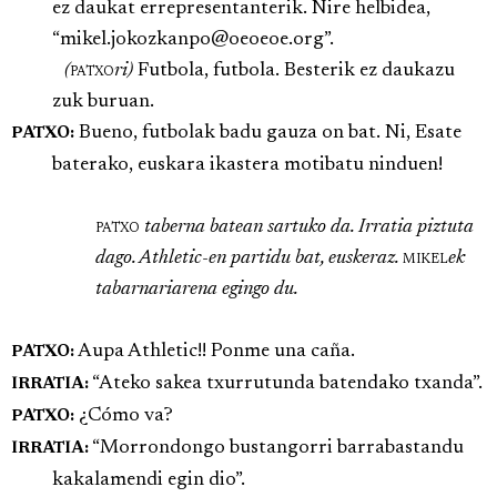
ez daukat errepresentanterik. Nire helbidea,
“mikel.jokozkanpo@oeoeoe.org”.
(
patxo
ri)
Futbola, futbola. Besterik ez daukazu
zuk buruan.
Bueno, futbolak badu gauza on bat. Ni, Esate
PATXO:
baterako, euskara ikastera motibatu ninduen!
patxo
taberna batean sartuko da. Irratia piztuta
dago. Athletic-en partidu bat, euskeraz.
mikel
ek
tabarnariarena egingo du.
Aupa Athletic!! Ponme una caña.
PATXO:
“Ateko sakea txurrutunda batendako txanda”.
IRRATIA:
¿Cómo va?
PATXO:
“Morrondongo bustangorri barrabastandu
IRRATIA:
kakalamendi egin dio”.