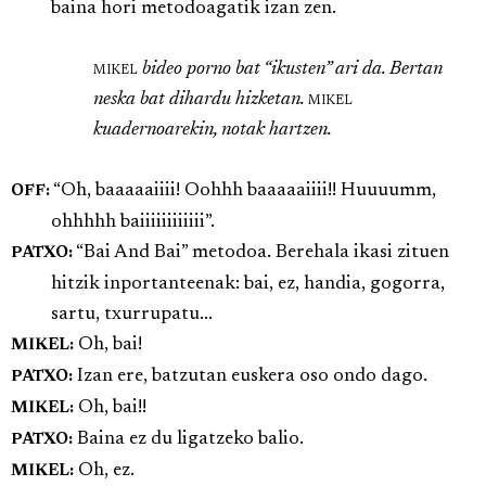
baina hori metodoagatik izan zen.
mikel
bideo porno bat “ikusten” ari da. Bertan
neska bat dihardu hizketan.
mikel
kuadernoarekin, notak hartzen.
“Oh, baaaaaiiii! Oohhh baaaaaiiii!! Huuuumm,
OFF:
ohhhhh baiiiiiiiiiiii”.
“Bai And Bai” metodoa. Berehala ikasi zituen
PATXO:
hitzik inportanteenak: bai, ez, handia, gogorra,
sartu, txurrupatu...
Oh, bai!
MIKEL:
Izan ere, batzutan euskera oso ondo dago.
PATXO:
Oh, bai!!
MIKEL:
Baina ez du ligatzeko balio.
PATXO:
Oh, ez.
MIKEL: