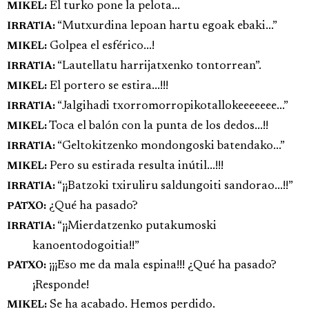
El turko pone la pelota...
MIKEL:
“Mutxurdina lepoan hartu egoak ebaki...”
IRRATIA:
Golpea el esférico...!
MIKEL:
“Lautellatu harrijatxenko tontorrean”.
IRRATIA:
El portero se estira...!!!
MIKEL:
“Jalgihadi txorromorropikotallokeeeeeee...”
IRRATIA:
Toca el balón con la punta de los dedos...!!
MIKEL:
“Geltokitzenko mondongoski batendako...”
IRRATIA:
Pero su estirada resulta inútil...!!!
MIKEL:
“¡¡Batzoki txiruliru saldungoiti sandorao...!!”
IRRATIA:
¿Qué ha pasado?
PATXO:
“¡¡Mierdatzenko putakumoski
IRRATIA:
kanoentodogoitia!!”
¡¡¡Eso me da mala espina!!! ¿Qué ha pasado?
PATXO:
¡Responde!
Se ha acabado. Hemos perdido.
MIKEL: