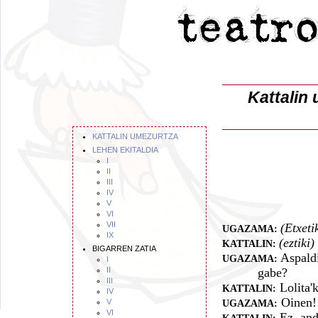
Kattalin
KATTALIN UMEZURTZA
LEHEN EKITALDIA
I
II
III
IV
V
VI
VII
(Etxeti
UGAZAMA:
IX
(eztiki)
KATTALIN:
BIGARREN ZATIA
Aspaldi
UGAZAMA:
I
II
gabe?
III
Lolita'k
KATTALIN:
IV
Oinen! 
V
UGAZAMA:
VI
Ez, andr