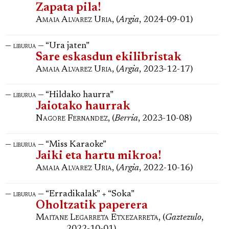
Zapata pila!
Amaia Alvarez Uria
, (
Argia
, 2024-09-01)
—
— “Ura jaten”
liburua
Sare eskasdun ekilibristak
Amaia Alvarez Uria
, (
Argia
, 2023-12-17)
—
— “Hildako haurra”
liburua
Jaiotako haurrak
Nagore Fernandez
, (
Berria
, 2023-10-08)
—
— “Miss Karaoke”
liburua
Jaiki eta hartu mikroa!
Amaia Alvarez Uria
, (
Argia
, 2022-10-16)
—
— “Erradikalak” + “Soka”
liburua
Oholtzatik paperera
Maitane Legarreta Etxezarreta
, (
Gaztezulo
,
2022-10-01)