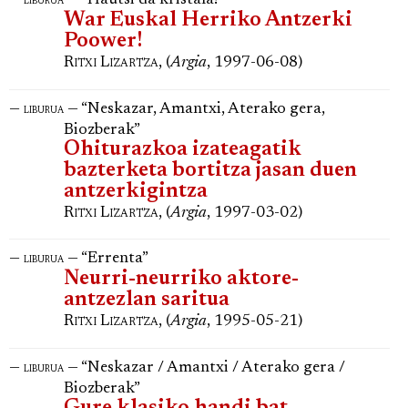
—
— “Hautsi da kristala!”
liburua
War Euskal Herriko Antzerki
Poower!
Ritxi Lizartza
, (
Argia
, 1997-06-08)
—
— “Neskazar, Amantxi, Aterako gera,
liburua
Biozberak”
Ohiturazkoa izateagatik
bazterketa bortitza jasan duen
antzerkigintza
Ritxi Lizartza
, (
Argia
, 1997-03-02)
—
— “Errenta”
liburua
Neurri-neurriko aktore-
antzezlan saritua
Ritxi Lizartza
, (
Argia
, 1995-05-21)
—
— “Neskazar / Amantxi / Aterako gera /
liburua
Biozberak”