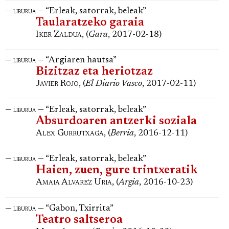
—
— “Erleak, satorrak, beleak”
liburua
Taularatzeko garaia
Iker Zaldua
, (
Gara
, 2017-02-18)
—
— “Argiaren hautsa”
liburua
Bizitzaz eta heriotzaz
Javier Rojo
, (
El Diario Vasco
, 2017-02-11)
—
— “Erleak, satorrak, beleak”
liburua
Absurdoaren antzerki soziala
Alex Gurrutxaga
, (
Berria
, 2016-12-11)
—
— “Erleak, satorrak, beleak”
liburua
Haien, zuen, gure trintxeratik
Amaia Alvarez Uria
, (
Argia
, 2016-10-23)
—
— “Gabon, Txirrita”
liburua
Teatro saltseroa