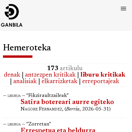
Hemeroteka
173
artikulu
denak
|
antzezpen kritikak
|
liburu kritikak
|
analisiak
|
elkarrizketak
|
erreportajeak
—
— “Fikziraultzaileak”
liburua
Satira botereari aurre egiteko
Nagore Fernandez
, (
Berria
, 2026-05-31)
—
— “Zorretan”
liburua
Errespetua eta beldurra