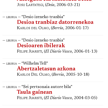
Josu Lartategi
, (
Deia
, 2006-03-21)
—
— “Desio izeneko tranbia”
liburua
Desioa tranbiaz datorrenekoa
Karlos del Olmo
, (
Berria
, 2006-01-17)
—
— “Desio izeneko tranbia”
liburua
Desioaren ibilerak
Felipe Juaristi
, (
El Diario Vasco
, 2006-01-13)
—
— “Wilhelm Tell”
liburua
Abertzaletasun azkona
Karlos Del Olmo
, (
Berria
, 2005-10-18)
—
— “Sei pertsonaia autore bila”
liburua
Taula gainean
Felipe Juaristi
, (
El Diario Vasco
, 2004-03-05)