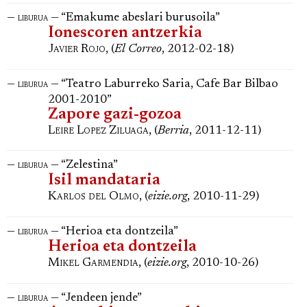
—
— “Emakume abeslari burusoila”
liburua
Ionescoren antzerkia
Javier Rojo
, (
El Correo
, 2012-02-18)
—
— “Teatro Laburreko Saria, Cafe Bar Bilbao
liburua
2001-2010”
Zapore gazi-gozoa
Leire Lopez Ziluaga
, (
Berria
, 2011-12-11)
—
— “Zelestina”
liburua
Isil mandataria
Karlos del Olmo
, (
eizie.org
, 2010-11-29)
—
— “Herioa eta dontzeila”
liburua
Herioa eta dontzeila
Mikel Garmendia
, (
eizie.org
, 2010-10-26)
—
— “Jendeen jende”
liburua