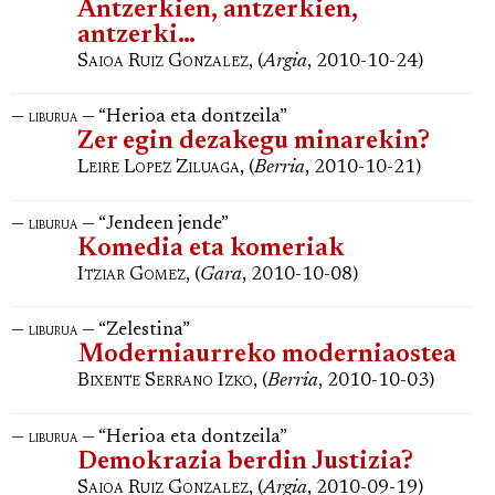
Antzerkien, antzerkien,
antzerki…
Saioa Ruiz Gonzalez
, (
Argia
, 2010-10-24)
—
— “Herioa eta dontzeila”
liburua
Zer egin dezakegu minarekin?
Leire Lopez Ziluaga
, (
Berria
, 2010-10-21)
—
— “Jendeen jende”
liburua
Komedia eta komeriak
Itziar Gomez
, (
Gara
, 2010-10-08)
—
— “Zelestina”
liburua
Moderniaurreko moderniaostea
Bixente Serrano Izko
, (
Berria
, 2010-10-03)
—
— “Herioa eta dontzeila”
liburua
Demokrazia berdin Justizia?
Saioa Ruiz Gonzalez
, (
Argia
, 2010-09-19)