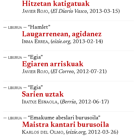
Hitzetan katigatuak
Javier Rojo
, (
El Diario Vasco
, 2013-03-15)
—
— “Hamlet”
liburua
Laugarrenean, agidanez
Inma Errea
, (
eizie.org
, 2013-02-14)
—
— “Egia”
liburua
Egiaren arriskuak
Javier Rojo
, (
El Correo
, 2012-07-21)
—
— “Egia”
liburua
Sarien uztak
Iratxe Esnaola
, (
Berria
, 2012-06-17)
—
— “Emakume abeslari burusoila”
liburua
Maistra kantari burusoila
Karlos del Olmo
, (
eizie.org
, 2012-03-26)