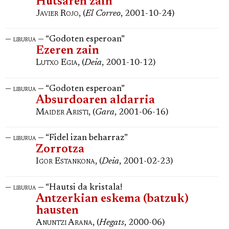
Hutsaren zain
Javier Rojo
, (
El Correo
, 2001-10-24)
—
— “Godoten esperoan”
liburua
Ezeren zain
Lutxo Egia
, (
Deia
, 2001-10-12)
—
— “Godoten esperoan”
liburua
Absurdoaren aldarria
Maider Aristi
, (
Gara
, 2001-06-16)
—
— “Fidel izan beharraz”
liburua
Zorrotza
Igor Estankona
, (
Deia
, 2001-02-23)
—
— “Hautsi da kristala!
liburua
Antzerkian eskema (batzuk)
hausten
Anuntzi Arana
, (
Hegats
, 2000-06)