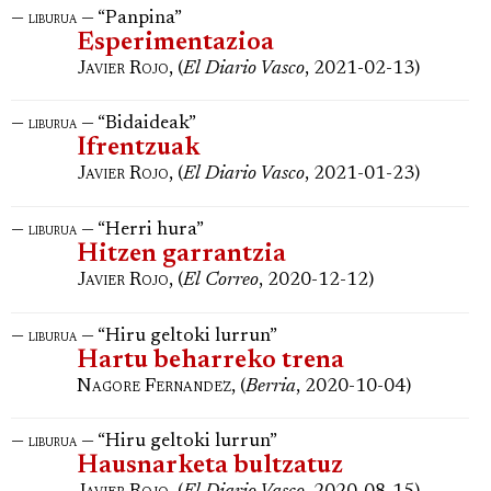
—
— “Panpina”
liburua
Esperimentazioa
Javier Rojo
, (
El Diario Vasco
, 2021-02-13)
—
— “Bidaideak”
liburua
Ifrentzuak
Javier Rojo
, (
El Diario Vasco
, 2021-01-23)
—
— “Herri hura”
liburua
Hitzen garrantzia
Javier Rojo
, (
El Correo
, 2020-12-12)
—
— “Hiru geltoki lurrun”
liburua
Hartu beharreko trena
Nagore Fernandez
, (
Berria
, 2020-10-04)
—
— “Hiru geltoki lurrun”
liburua
Hausnarketa bultzatuz