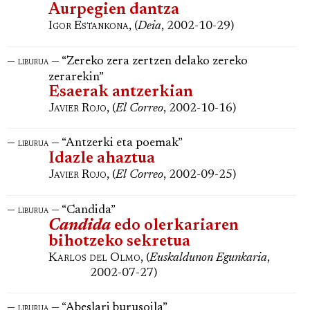
Aurpegien dantza
Igor Estankona
, (
Deia
, 2002-10-29)
—
— “Zereko zera zertzen delako zereko
liburua
zerarekin”
Esaerak antzerkian
Javier Rojo
, (
El Correo
, 2002-10-16)
—
— “Antzerki eta poemak”
liburua
Idazle ahaztua
Javier Rojo
, (
El Correo
, 2002-09-25)
—
— “Candida”
liburua
Candida
edo olerkariaren
bihotzeko sekretua
Karlos del Olmo
, (
Euskaldunon Egunkaria
,
2002-07-27)
—
— “Abeslari burusoila”
liburua