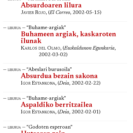
Absurdoaren lilura
Javier Rojo
, (
El Correo
, 2002-05-15)
—
— “Buhame-argiak”
liburua
Buhameen argiak, kaskaroten
ilunak
Karlos del Olmo
, (
Euskaldunon Egunkaria
,
2002-03-02)
—
— “Abeslari burusoila”
liburua
Absurdua bezain sakona
Igor Estankona
, (
Deia
, 2002-02-22)
—
— “Buhame-argiak”
liburua
Aspaldiko berritzailea
Igor Estankona
, (
Deia
, 2002-02-01)
—
— “Godoten esperoan”
liburua