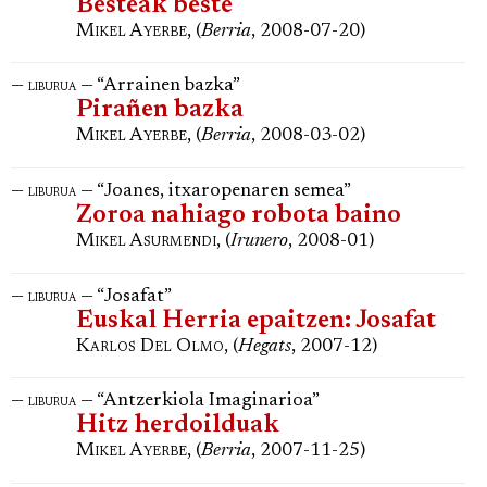
Besteak beste
Mikel Ayerbe
, (
Berria
, 2008-07-20)
—
— “Arrainen bazka”
liburua
Pirañen bazka
Mikel Ayerbe
, (
Berria
, 2008-03-02)
—
— “Joanes, itxaropenaren semea”
liburua
Zoroa nahiago robota baino
Mikel Asurmendi
, (
Irunero
, 2008-01)
—
— “Josafat”
liburua
Euskal Herria epaitzen: Josafat
Karlos Del Olmo
, (
Hegats
, 2007-12)
—
— “Antzerkiola Imaginarioa”
liburua
Hitz herdoilduak
Mikel Ayerbe
, (
Berria
, 2007-11-25)