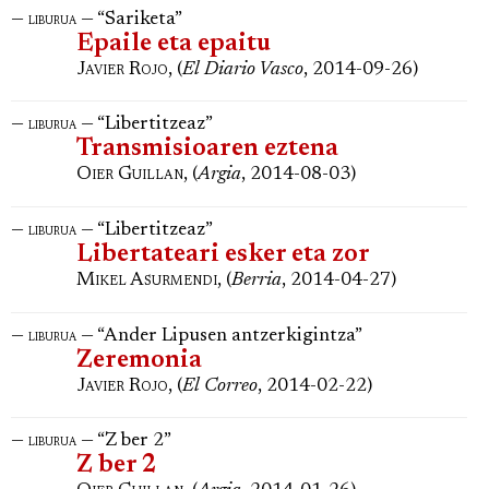
—
— “Sariketa”
liburua
Epaile eta epaitu
Javier Rojo
, (
El Diario Vasco
, 2014-09-26)
—
— “Libertitzeaz”
liburua
Transmisioaren eztena
Oier Guillan
, (
Argia
, 2014-08-03)
—
— “Libertitzeaz”
liburua
Libertateari esker eta zor
Mikel Asurmendi
, (
Berria
, 2014-04-27)
—
— “Ander Lipusen antzerkigintza”
liburua
Zeremonia
Javier Rojo
, (
El Correo
, 2014-02-22)
—
— “Z ber 2”
liburua
Z ber 2