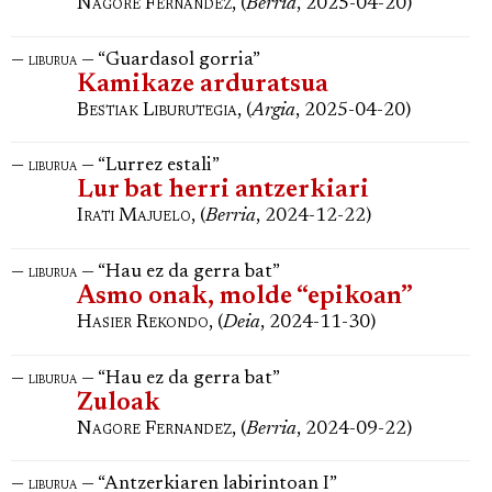
Nagore Fernandez
, (
Berria
, 2025-04-20)
—
— “Guardasol gorria”
liburua
Kamikaze arduratsua
Bestiak Liburutegia
, (
Argia
, 2025-04-20)
—
— “Lurrez estali”
liburua
Lur bat herri antzerkiari
Irati Majuelo
, (
Berria
, 2024-12-22)
—
— “Hau ez da gerra bat”
liburua
Asmo onak, molde “epikoan”
Hasier Rekondo
, (
Deia
, 2024-11-30)
—
— “Hau ez da gerra bat”
liburua
Zuloak
Nagore Fernandez
, (
Berria
, 2024-09-22)
—
— “Antzerkiaren labirintoan I”
liburua