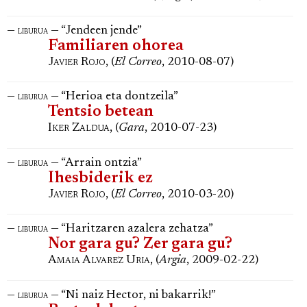
—
— “Jendeen jende”
liburua
Familiaren ohorea
Javier Rojo
, (
El Correo
, 2010-08-07)
—
— “Herioa eta dontzeila”
liburua
Tentsio betean
Iker Zaldua
, (
Gara
, 2010-07-23)
—
— “Arrain ontzia”
liburua
Ihesbiderik ez
Javier Rojo
, (
El Correo
, 2010-03-20)
—
— “Haritzaren azalera zehatza”
liburua
Nor gara gu? Zer gara gu?
Amaia Alvarez Uria
, (
Argia
, 2009-02-22)
—
— “Ni naiz Hector, ni bakarrik!”
liburua