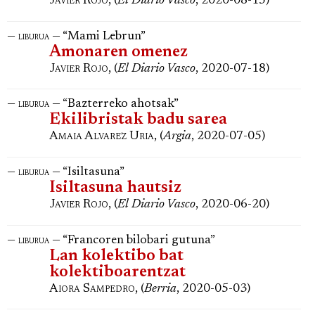
Javier Rojo
, (
El Diario Vasco
, 2020-08-15)
—
— “Mami Lebrun”
liburua
Amonaren omenez
Javier Rojo
, (
El Diario Vasco
, 2020-07-18)
—
— “Bazterreko ahotsak”
liburua
Ekilibristak badu sarea
Amaia Alvarez Uria
, (
Argia
, 2020-07-05)
—
— “Isiltasuna”
liburua
Isiltasuna hautsiz
Javier Rojo
, (
El Diario Vasco
, 2020-06-20)
—
— “Francoren bilobari gutuna”
liburua
Lan kolektibo bat
kolektiboarentzat
Aiora Sampedro
, (
Berria
, 2020-05-03)