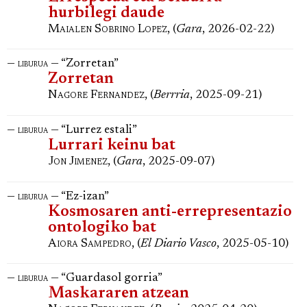
hurbilegi daude
Maialen Sobrino Lopez
, (
Gara
, 2026-02-22)
—
— “Zorretan”
liburua
Zorretan
Nagore Fernandez
, (
Berrria
, 2025-09-21)
—
— “Lurrez estali”
liburua
Lurrari keinu bat
Jon Jimenez
, (
Gara
, 2025-09-07)
—
— “Ez-izan”
liburua
Kosmosaren anti-errepresentazio
ontologiko bat
Aiora Sampedro
, (
El Diario Vasco
, 2025-05-10)
—
— “Guardasol gorria”
liburua
Maskararen atzean