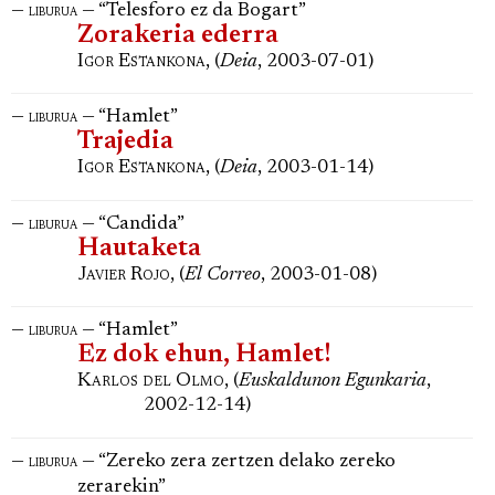
—
— “Telesforo ez da Bogart”
liburua
Zorakeria ederra
Igor Estankona
, (
Deia
, 2003-07-01)
—
— “Hamlet”
liburua
Trajedia
Igor Estankona
, (
Deia
, 2003-01-14)
—
— “Candida”
liburua
Hautaketa
Javier Rojo
, (
El Correo
, 2003-01-08)
—
— “Hamlet”
liburua
Ez dok ehun, Hamlet!
Karlos del Olmo
, (
Euskaldunon Egunkaria
,
2002-12-14)
—
— “Zereko zera zertzen delako zereko
liburua
zerarekin”