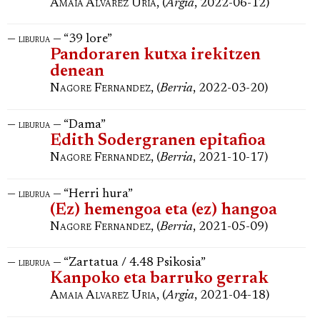
Amaia Alvarez Uria
, (
Argia
, 2022-06-12)
—
— “39 lore”
liburua
Pandoraren kutxa irekitzen
denean
Nagore Fernandez
, (
Berria
, 2022-03-20)
—
— “Dama”
liburua
Edith Sodergranen epitafioa
Nagore Fernandez
, (
Berria
, 2021-10-17)
—
— “Herri hura”
liburua
(Ez) hemengoa eta (ez) hangoa
Nagore Fernandez
, (
Berria
, 2021-05-09)
—
— “Zartatua / 4.48 Psikosia”
liburua
Kanpoko eta barruko gerrak
Amaia Alvarez Uria
, (
Argia
, 2021-04-18)