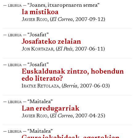
—
— “Joanes, itxaropenaren semea”
liburua
Ia mistikoa
Javier Rojo
, (
El Correo
, 2007-09-12)
—
— “Josafat”
liburua
Josafateko zelaian
Jon Kortazar
, (
El País
, 2007-06-11)
—
— “Josafat”
liburua
Euskaldunak zintzo, hobendun
edo literato?
Iratxe Retolaza
, (
Berria
, 2007-06-03)
—
— “Maitalea”
liburua
Lan eredugarriak
Javier Rojo
, (
El Correo
, 2007-04-25)
—
— “Maitalea”
liburua