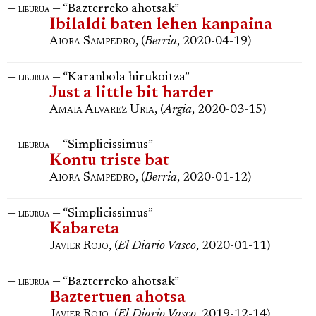
—
— “Bazterreko ahotsak”
liburua
Ibilaldi baten lehen kanpaina
Aiora Sampedro
, (
Berria
, 2020-04-19)
—
— “Karanbola hirukoitza”
liburua
Just a little bit harder
Amaia Alvarez Uria
, (
Argia
, 2020-03-15)
—
— “Simplicissimus”
liburua
Kontu triste bat
Aiora Sampedro
, (
Berria
, 2020-01-12)
—
— “Simplicissimus”
liburua
Kabareta
Javier Rojo
, (
El Diario Vasco
, 2020-01-11)
—
— “Bazterreko ahotsak”
liburua
Baztertuen ahotsa
Javier Rojo
, (
El Diario Vasco
, 2019-12-14)