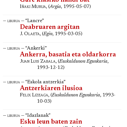
Gure klasiko handi bat
Iñaki Murua
, (
Argia
, 1995-05-07)
—
— “Lancre”
liburua
Deabruaren argitan
J. Olaeta
, (
Egin
, 1995-03-05)
—
— “Ankerki”
liburua
Ankerra, basatia eta oldarkorra
Juan Luis Zabala
, (
Euskaldunon Egunkaria
,
1993-12-12)
—
— “Eskola antzerkia”
liburua
Antzerkiaren ilusioa
Felix Lizeaga
, (
Euskaldunon Egunkaria
, 1993-
10-03)
—
— “Idazlanak”
liburua
Esku leun baten zain