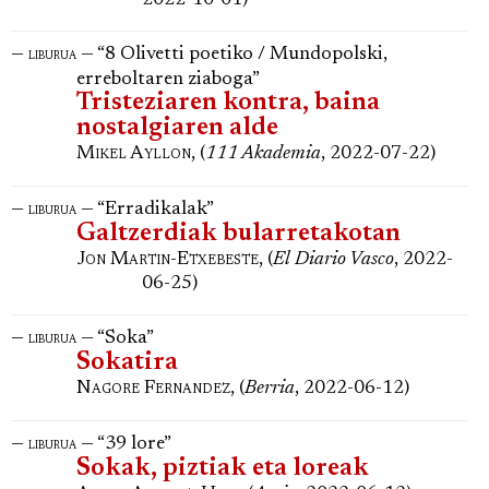
—
— “8 Olivetti poetiko / Mundopolski,
liburua
erreboltaren ziaboga”
Tristeziaren kontra, baina
nostalgiaren alde
Mikel Ayllon
, (
111 Akademia
, 2022-07-22)
—
— “Erradikalak”
liburua
Galtzerdiak bularretakotan
Jon Martin-Etxebeste
, (
El Diario Vasco
, 2022-
06-25)
—
— “Soka”
liburua
Sokatira
Nagore Fernandez
, (
Berria
, 2022-06-12)
—
— “39 lore”
liburua
Sokak, piztiak eta loreak