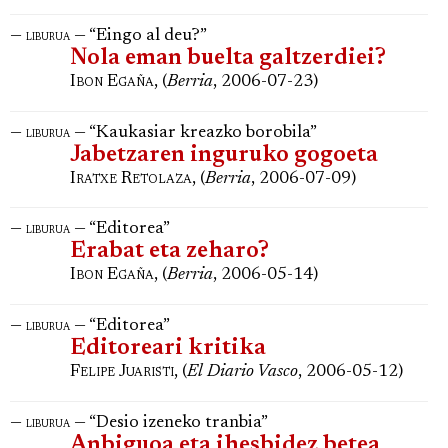
—
— “Eingo al deu?”
liburua
Nola eman buelta galtzerdiei?
Ibon Egaña
, (
Berria
, 2006-07-23)
—
— “Kaukasiar kreazko borobila”
liburua
Jabetzaren inguruko gogoeta
Iratxe Retolaza
, (
Berria
, 2006-07-09)
—
— “Editorea”
liburua
Erabat eta zeharo?
Ibon Egaña
, (
Berria
, 2006-05-14)
—
— “Editorea”
liburua
Editoreari kritika
Felipe Juaristi
, (
El Diario Vasco
, 2006-05-12)
—
— “Desio izeneko tranbia”
liburua
Anbiguoa eta ihesbidez betea