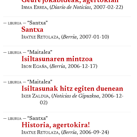
Geure jokabideak, agertokian
Inma Errea
, (
Diario de Noticias
, 2007-02-22)
—
— “Santxa”
liburua
Santxa
Iratxe Retolaza
, (
Berria
, 2007-01-10)
—
— “Maitalea”
liburua
Isiltasunaren mintzoa
Ibon Egaña
, (
Berria
, 2006-12-17)
—
— “Maitalea”
liburua
Isiltasunak hitz egiten duenean
Iker Zaldua
, (
Noticias de Gipuzkoa
, 2006-12-
02)
—
— “Santxa”
liburua
Historia, agertokira!
Iratxe Retolaza
, (
Berria
, 2006-09-24)