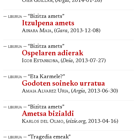
Oier Guillan
, (
Argia
, 2014-01-26)
—
— “Bizitza amets”
liburua
Itzulpena amets
Ainara Maia
, (
Gara
, 2013-12-08)
—
— “Bizitza amets”
liburua
Ospelaren adierak
Igor Estankona
, (
Deia
, 2013-07-27)
—
— “Eta Karmele?”
liburua
Godoten soineko urratua
Amaia Alvarez Uria
, (
Argia
, 2013-06-30)
—
— “Bizitza amets”
liburua
Ametsa bizialdi
Karlos del Olmo
, (
eizie.org
, 2013-04-16)
—
— “Tragedia emeak”
liburua