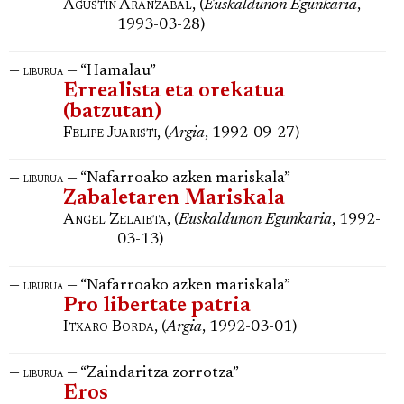
Agustin Aranzabal
, (
Euskaldunon Egunkaria
,
1993-03-28)
—
— “Hamalau”
liburua
Errealista eta orekatua
(batzutan)
Felipe Juaristi
, (
Argia
, 1992-09-27)
—
— “Nafarroako azken mariskala”
liburua
Zabaletaren Mariskala
Angel Zelaieta
, (
Euskaldunon Egunkaria
, 1992-
03-13)
—
— “Nafarroako azken mariskala”
liburua
Pro libertate patria
Itxaro Borda
, (
Argia
, 1992-03-01)
—
— “Zaindaritza zorrotza”
liburua
Eros