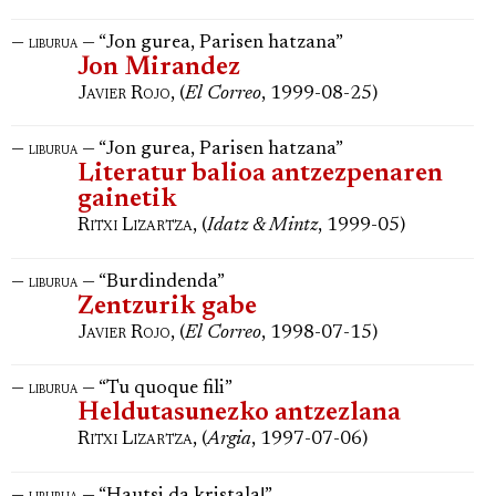
—
— “Jon gurea, Parisen hatzana”
liburua
Jon Mirandez
Javier Rojo
, (
El Correo
, 1999-08-25)
—
— “Jon gurea, Parisen hatzana”
liburua
Literatur balioa antzezpenaren
gainetik
Ritxi Lizartza
, (
Idatz & Mintz
, 1999-05)
—
— “Burdindenda”
liburua
Zentzurik gabe
Javier Rojo
, (
El Correo
, 1998-07-15)
—
— “Tu quoque fili”
liburua
Heldutasunezko antzezlana
Ritxi Lizartza
, (
Argia
, 1997-07-06)