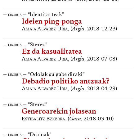
—
— “Identitarteak”
liburua
Ideien ping-ponga
Amaia Alvarez Uria
, (
Argia
, 2018-12-23)
—
— “Stereo”
liburua
Ez da kasualitatea
Amaia Alvarez Uria
, (
Argia
, 2018-07-08)
—
— “Odolak su gabe diraki”
liburua
Debadio politiko antzuak?
Amaia Alvarez Uria
, (
Argia
, 2018-04-29)
—
— “Stereo”
liburua
Generoarekin jolasean
Estibalitz Ezkerra
, (
Gara
, 2018-03-10)
—
— “Dramak”
liburua