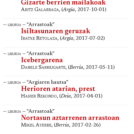
Gizarte berrien mailakoak
Aritz Galarraga
, (
Argia
, 2017-10-01)
—
— “Arrastoak”
liburua
Isiltasunaren geruzak
Iratxe Retolaza
, (
Argia
, 2017-07-02)
—
— “Arrastoak”
liburua
Icebergarena
Danele Sarriugarte
, (
Berria
, 2017-05-11)
—
— “Argiaren hautsa”
liburua
Herioren atarian, prest
Hasier Rekondo
, (
Deia
, 2017-04-01)
—
— “Arrastoak”
liburua
Nortasun aztarrenen arrastoan
Mikel Ayerbe
, (
Berria
, 2017-02-26)