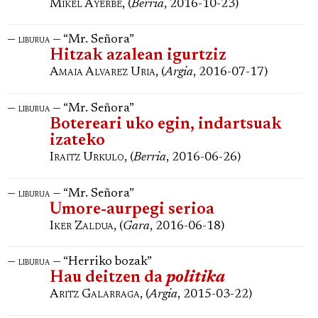
Mikel Ayerbe
, (
Berria
, 2016-10-23)
—
— “Mr. Señora”
liburua
Hitzak azalean igurtziz
Amaia Alvarez Uria
, (
Argia
, 2016-07-17)
—
— “Mr. Señora”
liburua
Botereari uko egin, indartsuak
izateko
Iraitz Urkulo
, (
Berria
, 2016-06-26)
—
— “Mr. Señora”
liburua
Umore-aurpegi serioa
Iker Zaldua
, (
Gara
, 2016-06-18)
—
— “Herriko bozak”
liburua
Hau deitzen da
politika
Aritz Galarraga
, (
Argia
, 2015-03-22)